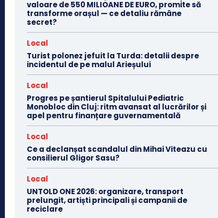
valoare de 550 MILIOANE DE EURO, promite să
transforme orașul — ce detaliu rămâne
secret?
Local
Turist polonez jefuit la Turda: detalii despre
incidentul de pe malul Arieșului
Local
Progres pe șantierul Spitalului Pediatric
Monobloc din Cluj: ritm avansat al lucrărilor și
apel pentru finanțare guvernamentală
Local
Ce a declanșat scandalul din Mihai Viteazu cu
consilierul Gligor Sasu?
Local
UNTOLD ONE 2026: organizare, transport
prelungit, artiști principali și campanii de
reciclare