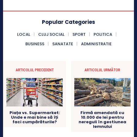
Popular Categories
LOCAL
CLUJ SOCIAL
SPORT
POLITICA
BUSINESS
SANATATE
ADMINISTRATIE
ARTICOLUL PRECEDENT
ARTICOLUL URMĂTOR
Piața vs. Supermarket:
Firmă amendată cu
Unde e mai bine să îți
10.000 de lei pentru
faci cumpărăturile?
nereguli în gestiunea
lemnului