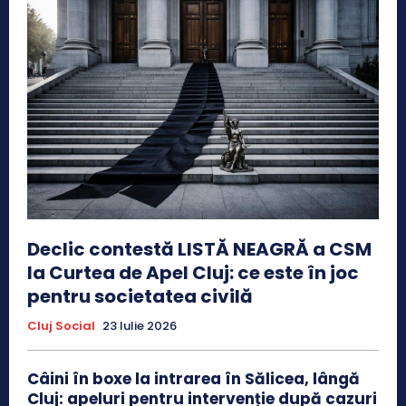
Declic contestă LISTĂ NEAGRĂ a CSM
la Curtea de Apel Cluj: ce este în joc
pentru societatea civilă
Cluj Social
23 Iulie 2026
Câini în boxe la intrarea în Sălicea, lângă
Cluj: apeluri pentru intervenție după cazuri