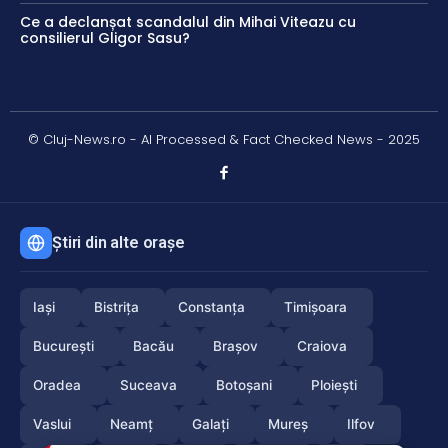
Ce a declanșat scandalul din Mihai Viteazu cu
consilierul Gligor Sasu?
© Cluj-News.ro - AI Processed & Fact Checked News - 2025
Știri din alte orașe
Iași
Bistrița
Constanța
Timișoara
București
Bacău
Brașov
Craiova
Oradea
Suceava
Botoșani
Ploiești
Vaslui
Neamț
Galați
Mureș
Ilfov