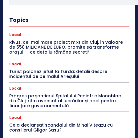
Topics
Local
Rivus, cel mai mare proiect mixt din Cluj, în valoare
de 550 MILIOANE DE EURO, promite să transforme
orașul — ce detaliu rămâne secret?
Local
Turist polonez jefuit la Turda: detalii despre
incidentul de pe malul Arieșului
Local
Progres pe șantierul Spitalului Pediatric Monobloc
din Cluj: ritm avansat al lucrărilor și apel pentru
finanțare guvernamentală
Local
Ce a declanșat scandalul din Mihai Viteazu cu
consilierul Gligor Sasu?