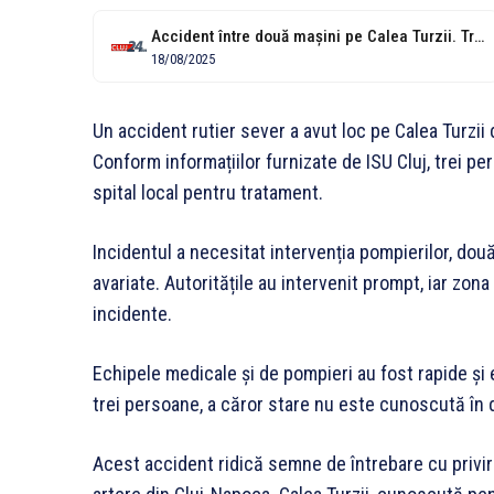
Accident între două mașini pe Calea Turzii. Trei persoane, transportate la spital
18/08/2025
Un accident rutier sever a avut loc pe Calea Turzii
Conform informațiilor furnizate de ISU Cluj, trei pe
spital local pentru tratament.
Incidentul a necesitat intervenția pompierilor, dou
avariate. Autoritățile au intervenit prompt, iar zon
incidente.
Echipele medicale și de pompieri au fost rapide și e
trei persoane, a căror stare nu este cunoscută în de
Acest accident ridică semne de întrebare cu privire