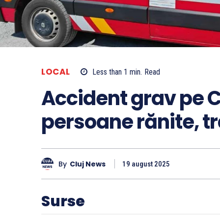
LOCAL
Less than 1
min.
Read
Accident grav pe Ca
persoane rănite, tr
By
Cluj News
19 august 2025
Surse