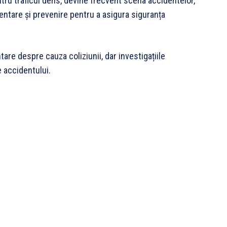
tru traficul dens, devine frecvent scena accidentelor,
tare și prevenire pentru a asigura siguranța
tare despre cauza coliziunii, dar investigațiile
e accidentului.