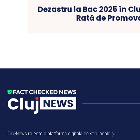
Dezastru la Bac 2025 în Clu
Rată de Promov
Cluj-News.ro este o platformă digitală de știri locale și