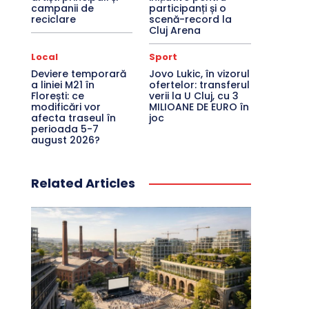
campanii de
participanți și o
reciclare
scenă-record la
Cluj Arena
Local
Sport
Deviere temporară
Jovo Lukic, în vizorul
a liniei M21 în
ofertelor: transferul
Florești: ce
verii la U Cluj, cu 3
modificări vor
MILIOANE DE EURO în
afecta traseul în
joc
perioada 5-7
august 2026?
Related Articles