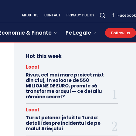
ABOUT US
CONTACT
PRIVACY POLICY
Facebook
Economie & Finante
Pe Legale
Follow us
Hot this week
Local
Rivus, cel mai mare proiect mixt
din Cluj, în valoare de 550
MILIOANE DE EURO, promite să
transforme orașul — ce detaliu
rămâne secret?
Local
Turist polonez jefuit la Turda:
detalii despre incidentul de pe
malul Arieșului