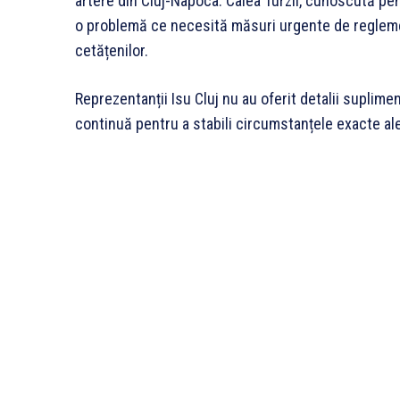
artere din Cluj-Napoca. Calea Turzii, cunoscută pen
o problemă ce necesită măsuri urgente de reglemen
cetățenilor.
Reprezentanții Isu Cluj nu au oferit detalii suplimen
continuă pentru a stabili circumstanțele exacte al