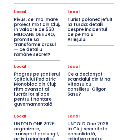
Local
Local
Rivus, cel mai mare
Turist polonez jefuit
proiect mixt din Cluj,
la Turda: detalii
în valoare de 550
despre incidentul
MILIOANE DE EURO,
de pe malul
promite să
Arieșului
transforme orașul
— ce detaliu
rămâne secret?
Local
Local
Progres pe șantierul
Ce a declanșat
Spitalului Pediatric
scandalul din Mihai
Monobloc din Cluj:
Viteazu cu
ritm avansat al
consilierul Gligor
lucrărilor și apel
Sasu?
pentru finanțare
guvernamentală
Local
Local
UNTOLD ONE 2026:
UNTOLD One 2026
organizare,
la Cluj: securitate
transport prelungit,
consolidată,
artiști principali și
inițiative pentru