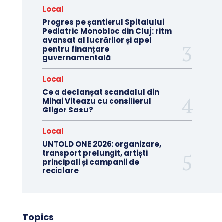
Local
Progres pe șantierul Spitalului
Pediatric Monobloc din Cluj: ritm
avansat al lucrărilor și apel
pentru finanțare
guvernamentală
Local
Ce a declanșat scandalul din
Mihai Viteazu cu consilierul
Gligor Sasu?
Local
UNTOLD ONE 2026: organizare,
transport prelungit, artiști
principali și campanii de
reciclare
Topics