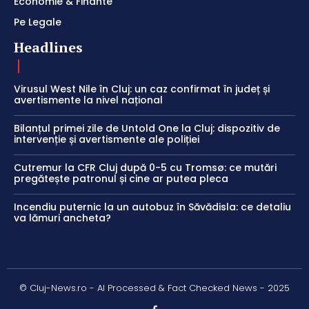
Economie & Finante
Pe Legale
Headlines
Virusul West Nile în Cluj: un caz confirmat în județ și
avertismente la nivel național
Bilanțul primei zile de Untold One la Cluj: dispozitiv de
intervenție și avertismente ale poliției
Cutremur la CFR Cluj după 0-5 cu Tromsø: ce mutări
pregătește patronul și cine ar putea pleca
Incendiu puternic la un autobuz în Săvădisla: ce detaliu
va lămuri ancheta?
© Cluj-News.ro - AI Processed & Fact Checked News - 2025