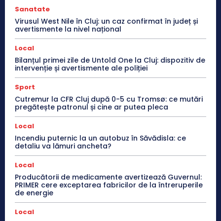
Sanatate
Virusul West Nile în Cluj: un caz confirmat în județ și
avertismente la nivel național
Local
Bilanțul primei zile de Untold One la Cluj: dispozitiv de
intervenție și avertismente ale poliției
Sport
Cutremur la CFR Cluj după 0-5 cu Tromsø: ce mutări
pregătește patronul și cine ar putea pleca
Local
Incendiu puternic la un autobuz în Săvădisla: ce
detaliu va lămuri ancheta?
Local
Producătorii de medicamente avertizează Guvernul:
PRIMER cere exceptarea fabricilor de la întreruperile
de energie
Local