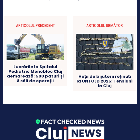
ARTICOLUL PRECEDENT
ARTICOLUL URMĂTOR
Lucrările la Spitalul
Pediatric Monobloc Cluj
demarează: 500 paturi și
Hoții de bijuterii reținuți
8 săli de operații
la UNTOLD 2025: Tensiuni
la Cluj