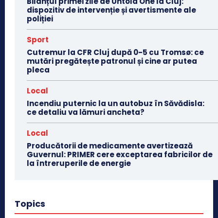
Bilanțul primei zile de Untold One la Cluj:
dispozitiv de intervenție și avertismente ale
poliției
Sport
Cutremur la CFR Cluj după 0-5 cu Tromsø: ce
mutări pregătește patronul și cine ar putea
pleca
Local
Incendiu puternic la un autobuz în Săvădisla:
ce detaliu va lămuri ancheta?
Local
Producătorii de medicamente avertizează
Guvernul: PRIMER cere exceptarea fabricilor de
la întreruperile de energie
Topics