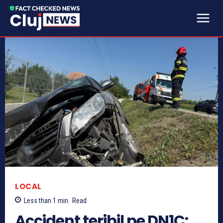
LOCAL
Less than 1
min.
Read
Accident teribil pe DN1C: