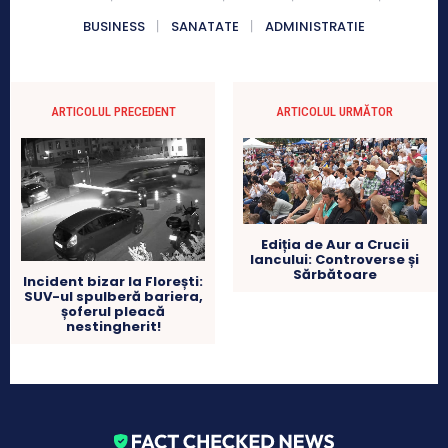
BUSINESS
SANATATE
ADMINISTRATIE
ARTICOLUL PRECEDENT
ARTICOLUL URMĂTOR
Ediția de Aur a Crucii
Iancului: Controverse și
Sărbătoare
Incident bizar la Florești:
SUV-ul spulberă bariera,
șoferul pleacă
nestingherit!