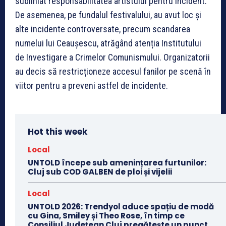
subliniat responsabilitatea artistului pentru incident.
De asemenea, pe fundalul festivalului, au avut loc și
alte incidente controversate, precum scandarea
numelui lui Ceaușescu, atrăgând atenția Institutului
de Investigare a Crimelor Comunismului. Organizatorii
au decis să restricționeze accesul fanilor pe scenă în
viitor pentru a preveni astfel de incidente.
Hot this week
Local
UNTOLD începe sub amenințarea furtunilor:
Cluj sub COD GALBEN de ploi și vijelii
Local
UNTOLD 2026: Trendyol aduce spațiu de modă
cu Gina, Smiley și Theo Rose, în timp ce
Consiliul Județean Cluj pregătește un punct