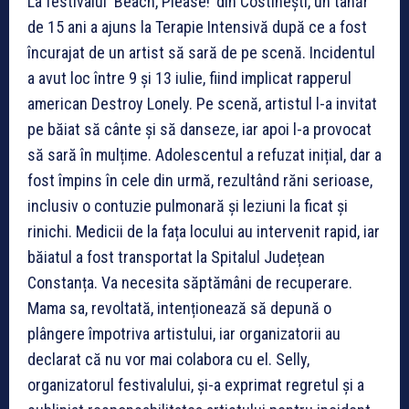
La festivalul ‘Beach, Please!’ din Costinești, un tânăr
de 15 ani a ajuns la Terapie Intensivă după ce a fost
încurajat de un artist să sară de pe scenă. Incidentul
a avut loc între 9 și 13 iulie, fiind implicat rapperul
american Destroy Lonely. Pe scenă, artistul l-a invitat
pe băiat să cânte și să danseze, iar apoi l-a provocat
să sară în mulțime. Adolescentul a refuzat inițial, dar a
fost împins în cele din urmă, rezultând răni serioase,
inclusiv o contuzie pulmonară și leziuni la ficat și
rinichi. Medicii de la fața locului au intervenit rapid, iar
băiatul a fost transportat la Spitalul Județean
Constanța. Va necesita săptămâni de recuperare.
Mama sa, revoltată, intenționează să depună o
plângere împotriva artistului, iar organizatorii au
declarat că nu vor mai colabora cu el. Selly,
organizatorul festivalului, și-a exprimat regretul și a