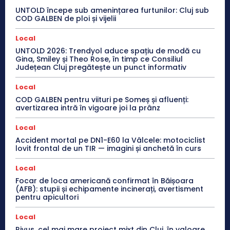
UNTOLD începe sub amenințarea furtunilor: Cluj sub
COD GALBEN de ploi și vijelii
Local
UNTOLD 2026: Trendyol aduce spațiu de modă cu
Gina, Smiley și Theo Rose, în timp ce Consiliul
Județean Cluj pregătește un punct informativ
Local
COD GALBEN pentru viituri pe Someș și afluenți:
avertizarea intră în vigoare joi la prânz
Local
Accident mortal pe DN1-E60 la Vâlcele: motociclist
lovit frontal de un TIR — imagini și anchetă în curs
Local
Focar de loca americană confirmat în Băișoara
(AFB): stupii și echipamente incinerați, avertisment
pentru apicultori
Local
Rivus, cel mai mare proiect mixt din Cluj, în valoare