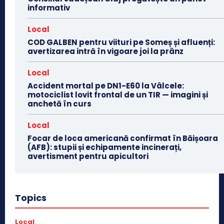
informativ
Local
COD GALBEN pentru viituri pe Someș și afluenți:
avertizarea intră în vigoare joi la prânz
Local
Accident mortal pe DN1-E60 la Vâlcele:
motociclist lovit frontal de un TIR — imagini și
anchetă în curs
Local
Focar de loca americană confirmat în Băișoara
(AFB): stupii și echipamente incinerați,
avertisment pentru apicultori
Topics
Local