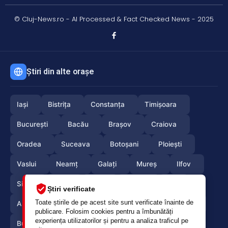
© Cluj-News.ro - AI Processed & Fact Checked News - 2025
Știri din alte orașe
Iași
Bistrița
Constanța
Timișoara
București
Bacău
Brașov
Craiova
Oradea
Suceava
Botoșani
Ploiești
Vaslui
Neamț
Galați
Mureș
Ilfov
Sibiu
Arad
Alba
Tulcea
Olt
Știri verificate
Toate știrile de pe acest site sunt verificate înainte de
Arges
Maramures
Vrancea
Satumare
publicare. Folosim cookies pentru a îmbunătăți
experiența utilizatorilor și pentru a analiza traficul pe
Buzau
Braila
Calarasi
Caras-Severin