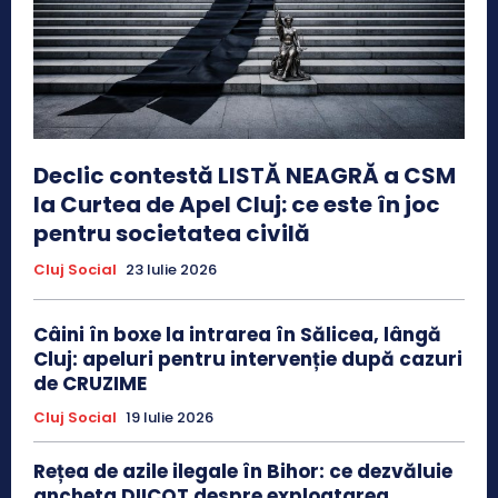
Declic contestă LISTĂ NEAGRĂ a CSM
la Curtea de Apel Cluj: ce este în joc
pentru societatea civilă
Cluj Social
23 Iulie 2026
Câini în boxe la intrarea în Sălicea, lângă
Cluj: apeluri pentru intervenție după cazuri
de CRUZIME
Cluj Social
19 Iulie 2026
Rețea de azile ilegale în Bihor: ce dezvăluie
ancheta DIICOT despre exploatarea