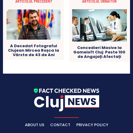
ARTICOLUL PRECEDENT
ARTICOLUL URMĂTOR
A Decedat Fotograful
Concedieri Masive la
Clujean Mircea Roșca la
Gameloft Cluj: Peste 100
Vârsta de 43 de Ani
de Angajați Afectați
ABOUT US
CONTACT
PRIVACY POLICY