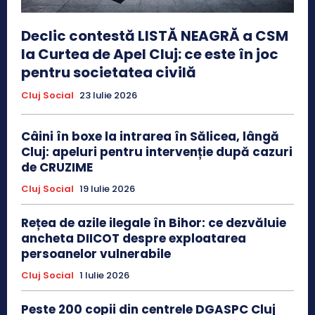
Declic contestă LISTĂ NEAGRĂ a CSM
la Curtea de Apel Cluj: ce este în joc
pentru societatea civilă
Cluj Social
23 Iulie 2026
Câini în boxe la intrarea în Sălicea, lângă
Cluj: apeluri pentru intervenție după cazuri
de CRUZIME
Cluj Social
19 Iulie 2026
Rețea de azile ilegale în Bihor: ce dezvăluie
ancheta DIICOT despre exploatarea
persoanelor vulnerabile
Cluj Social
1 Iulie 2026
Peste 200 copii din centrele DGASPC Cluj