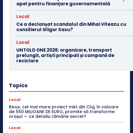
apel pentru finanțare guvernamentală
Local
Ce a declanșat scandalul din Mihai Viteazu cu
consilierul Gligor Sasu?
Local
UNTOLD ONE 2026: organizare, transport
prelungit, artiști principali și campanii de
reciclare
Topics
Local
Rivus, cel mai mare proiect mixt din Cluj, în valoare
de 550 MILIOANE DE EURO, promite să transforme
orașul — ce detaliu rămâne secret?
Local