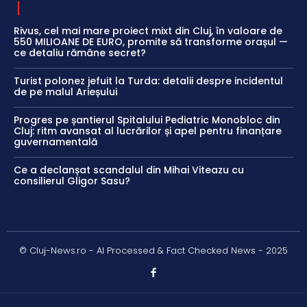
Rivus, cel mai mare proiect mixt din Cluj, în valoare de
550 MILIOANE DE EURO, promite să transforme orașul —
ce detaliu rămâne secret?
Turist polonez jefuit la Turda: detalii despre incidentul
de pe malul Arieșului
Progres pe șantierul Spitalului Pediatric Monobloc din
Cluj: ritm avansat al lucrărilor și apel pentru finanțare
guvernamentală
Ce a declanșat scandalul din Mihai Viteazu cu
consilierul Gligor Sasu?
© Cluj-News.ro - AI Processed & Fact Checked News - 2025