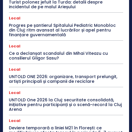
Turist polonez jefuit la Turda: detalii despre
incidentul de pe malul Arieșului
Local
Progres pe șantierul Spitalului Pediatric Monobloc
din Cluj: ritm avansat al lucrărilor și apel pentru
finanțare guvernamentală
Local
Ce a declanșat scandalul din Mihai Viteazu cu
consilierul Gligor Sasu?
Local
UNTOLD ONE 2026: organizare, transport prelungit,
artiști principali și campanii de reciclare
Local
UNTOLD One 2026 la Cluj: securitate consolidată,
inițiative pentru participanți și o scenă-record la Cluj
Arena
Local
Deviere temporară a liniei M21 în Florești: ce