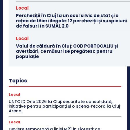
Local
Percheziții în Cluj la un ocol silvic de stat și o
rețea de tăieri ilegale: 12 percheziții și suspiciuni
de falsuri în SUMAL 2.0
Local
Valul de căldură în Cluj: COD PORTOCALIU și
avertizări, ce măsuri se pregătesc pentru
populație
Topics
Local
UNTOLD One 2026 la Cluj: securitate consolidată,
inițiative pentru participanți și o scenă-record la Cluj
Arena
Local
Deviere temporară a liniei M21 în Florești: ce