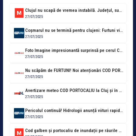
Clujul nu scapă de vremea instabilă. Județul, sub cod galben și portocaliu...
27/07/2025
Coșmarul nu se termină pentru clujeni: Furtuni violente și grindină cât un...
27/07/2025
Foto Imagine impresionantă surprinsă pe cerul Clujului: Un fulger gigant, despicând norii...
27/07/2025
Nu scăpăm de FURTUNI! Noi atenționări COD PORTOCALIU și GALBEN de ploi,...
27/07/2025
Avertizare meteo COD PORTOCALIU la Cluj și în alte județe din Transilvania....
27/07/2025
Pericolul continuă! Hidrologii anunță viituri rapide și inundații locale în Cluj și...
27/07/2025
Cod galben și portocaliu de inundații pe râurile din județul Cluj! Hidrologi:...