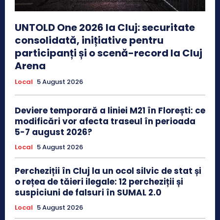
UNTOLD One 2026 la Cluj: securitate
consolidată, inițiative pentru
participanți și o scenă-record la Cluj
Arena
Local
5 August 2026
Deviere temporară a liniei M21 în Florești: ce
modificări vor afecta traseul în perioada
5-7 august 2026?
Local
5 August 2026
Percheziții în Cluj la un ocol silvic de stat și
o rețea de tăieri ilegale: 12 percheziții și
suspiciuni de falsuri în SUMAL 2.0
Local
5 August 2026