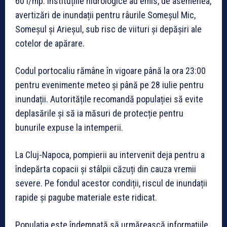
60 l/mp. Instituțiile hidrologice au emis, de asemenea,
avertizări de inundații pentru râurile Someșul Mic,
Someșul și Arieșul, sub risc de viituri și depășiri ale
cotelor de apărare.
Codul portocaliu rămâne în vigoare până la ora 23:00
pentru evenimente meteo și până pe 28 iulie pentru
inundații. Autoritățile recomandă populației să evite
deplasările și să ia măsuri de protecție pentru
bunurile expuse la intemperii.
La Cluj-Napoca, pompierii au intervenit deja pentru a
îndepărta copacii și stâlpii căzuți din cauza vremii
severe. Pe fondul acestor condiții, riscul de inundații
rapide și pagube materiale este ridicat.
Populația este îndemnată să urmărească informațiile