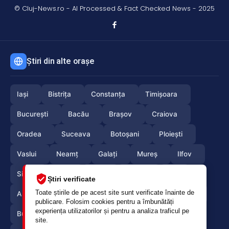
© Cluj-News.ro - AI Processed & Fact Checked News - 2025
Știri din alte orașe
Iași
Bistrița
Constanța
Timișoara
București
Bacău
Brașov
Craiova
Oradea
Suceava
Botoșani
Ploiești
Vaslui
Neamț
Galați
Mureș
Ilfov
Sibiu
Arad
Alba
Tulcea
Olt
Știri verificate
Toate știrile de pe acest site sunt verificate înainte de
Arges
Maramures
Vrancea
Satumare
publicare. Folosim cookies pentru a îmbunătăți
experiența utilizatorilor și pentru a analiza traficul pe
Buzau
Braila
Calarasi
Caras-Severin
site.