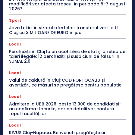
modificări vor afecta traseul în perioada 5-7 august
2026?
Sport
Jovo Lukic, în vizorul ofertelor: transferul verii la U
Cluj, cu 3 MILIOANE DE EURO în joc
Local
Percheziții în Cluj la un ocol silvic de stat și o rețea de
tăieri ilegale: 12 percheziții și suspiciuni de falsuri în
SUMAL 2.0
Local
Valul de căldură în Cluj: COD PORTOCALIU și
avertizări, ce măsuri se pregătesc pentru populație
Local
Admitere la UBB 2026: peste 13.900 de candidați și-
au confirmat locurile, dar ce detalii vor contura
topul facultăților
Local
RIVUS Cluj-Napoca: Benvenuti pregătește un