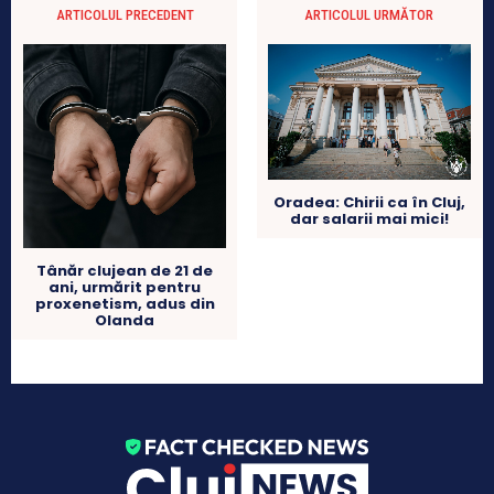
ARTICOLUL PRECEDENT
ARTICOLUL URMĂTOR
Oradea: Chirii ca în Cluj,
dar salarii mai mici!
Tânăr clujean de 21 de
ani, urmărit pentru
proxenetism, adus din
Olanda