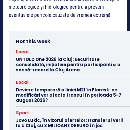
meteorologice și hidrologice pentru a preveni
eventualele pericole cauzate de vremea extremă.
Hot this week
Local
UNTOLD One 2026 la Cluj: securitate
consolidată, inițiative pentru participanți și o
scenă-record la Cluj Arena
Local
Deviere temporară a liniei M21 în Florești: ce
modificări vor afecta traseul în perioada 5-7
august 2026?
Sport
Jovo Lukic, în vizorul ofertelor: transferul verii
la U Cluj, cu 3 MILIOANE DE EURO în joc