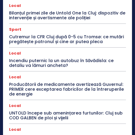
Local
Bilanțul primei zile de Untold One la Cluj: dispozitiv de
intervenție și avertismente ale poliției
Sport
Cutremur la CFR Cluj după 0-5 cu Tromsø: ce mutări
pregătește patronul și cine ar putea pleca
Local
Incendiu puternic la un autobuz în Săvădisla: ce
detaliu va lămuri ancheta?
Local
Producătorii de medicamente avertizează Guvernul:
PRIMER cere exceptarea fabricilor de la întreruperile
de energie
Local
UNTOLD începe sub amenințarea furtunilor: Cluj sub
COD GALBEN de ploi și vijelii
Local