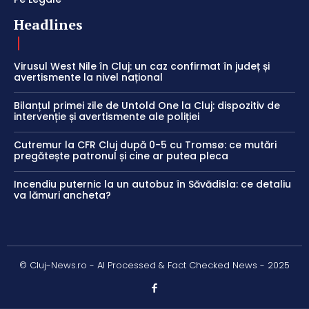
Headlines
Virusul West Nile în Cluj: un caz confirmat în județ și
avertismente la nivel național
Bilanțul primei zile de Untold One la Cluj: dispozitiv de
intervenție și avertismente ale poliției
Cutremur la CFR Cluj după 0-5 cu Tromsø: ce mutări
pregătește patronul și cine ar putea pleca
Incendiu puternic la un autobuz în Săvădisla: ce detaliu
va lămuri ancheta?
© Cluj-News.ro - AI Processed & Fact Checked News - 2025