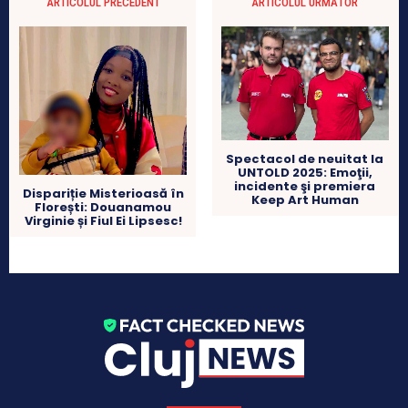
ARTICOLUL PRECEDENT
ARTICOLUL URMĂTOR
Spectacol de neuitat la
UNTOLD 2025: Emoţii,
incidente şi premiera
Dispariție Misterioasă în
Keep Art Human
Florești: Douanamou
Virginie și Fiul Ei Lipsesc!