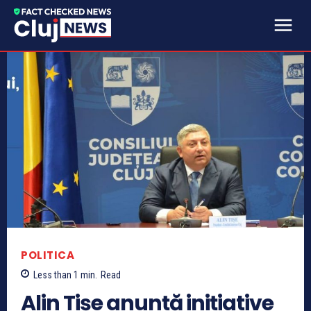
POLITICA
Less than 1
min.
Read
Alin Tișe anunță inițiative