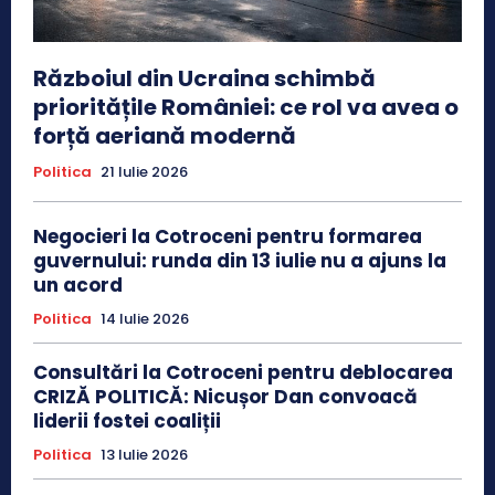
Războiul din Ucraina schimbă
prioritățile României: ce rol va avea o
forță aeriană modernă
Politica
21 Iulie 2026
Negocieri la Cotroceni pentru formarea
guvernului: runda din 13 iulie nu a ajuns la
un acord
Politica
14 Iulie 2026
Consultări la Cotroceni pentru deblocarea
CRIZĂ POLITICĂ: Nicușor Dan convoacă
liderii fostei coaliții
Politica
13 Iulie 2026