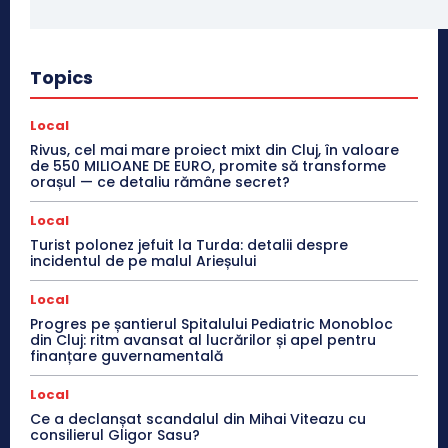
Topics
Local
Rivus, cel mai mare proiect mixt din Cluj, în valoare
de 550 MILIOANE DE EURO, promite să transforme
orașul — ce detaliu rămâne secret?
Local
Turist polonez jefuit la Turda: detalii despre
incidentul de pe malul Arieșului
Local
Progres pe șantierul Spitalului Pediatric Monobloc
din Cluj: ritm avansat al lucrărilor și apel pentru
finanțare guvernamentală
Local
Ce a declanșat scandalul din Mihai Viteazu cu
consilierul Gligor Sasu?