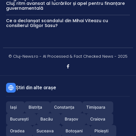
Cluj: ritm avansat al lucrărilor și apel pentru finanțare
guvernamentală
Ce a declanșat scandalul din Mihai Viteazu cu
consilierul Gligor Sasu?
© Cluj-News.ro - AI Processed & Fact Checked News - 2025
Știri din alte orașe
Iași
Bistrița
Constanța
Timișoara
București
Bacău
Brașov
Craiova
Oradea
Suceava
Botoșani
Ploiești