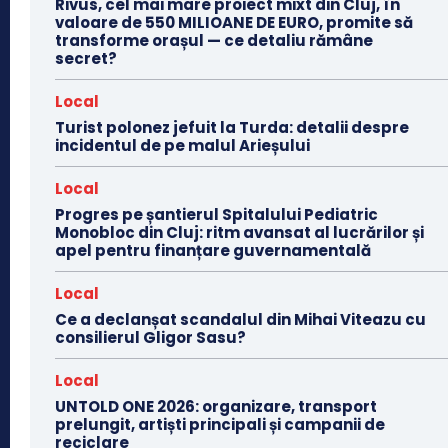
Rivus, cel mai mare proiect mixt din Cluj, în
valoare de 550 MILIOANE DE EURO, promite să
transforme orașul — ce detaliu rămâne
secret?
Local
Turist polonez jefuit la Turda: detalii despre
incidentul de pe malul Arieșului
Local
Progres pe șantierul Spitalului Pediatric
Monobloc din Cluj: ritm avansat al lucrărilor și
apel pentru finanțare guvernamentală
Local
Ce a declanșat scandalul din Mihai Viteazu cu
consilierul Gligor Sasu?
Local
UNTOLD ONE 2026: organizare, transport
prelungit, artiști principali și campanii de
reciclare