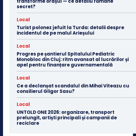
transforme orașul — ce detaliu rămâne
secret?
Local
Turist polonez jefuit la Turda: detalii despre
incidentul de pe malul Arieșului
Local
Progres pe șantierul Spitalului Pediatric
Monobloc din Cluj: ritm avansat al lucrărilor și
apel pentru finanțare guvernamentală
Local
Ce a declanșat scandalul din Mihai Viteazu cu
consilierul Gligor Sasu?
Local
UNTOLD ONE 2026: organizare, transport
prelungit, artiști principali și campanii de
reciclare