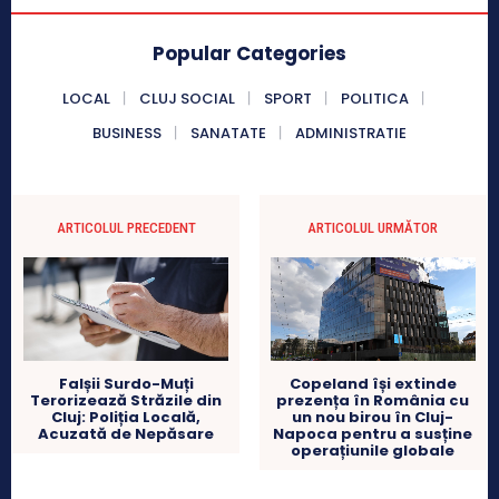
Popular Categories
LOCAL
CLUJ SOCIAL
SPORT
POLITICA
BUSINESS
SANATATE
ADMINISTRATIE
ARTICOLUL PRECEDENT
ARTICOLUL URMĂTOR
Falșii Surdo-Muți
Copeland își extinde
Terorizează Străzile din
prezența în România cu
Cluj: Poliția Locală,
un nou birou în Cluj-
Acuzată de Nepăsare
Napoca pentru a susține
operațiunile globale