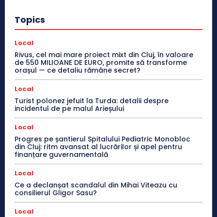
Topics
Local
Rivus, cel mai mare proiect mixt din Cluj, în valoare
de 550 MILIOANE DE EURO, promite să transforme
orașul — ce detaliu rămâne secret?
Local
Turist polonez jefuit la Turda: detalii despre
incidentul de pe malul Arieșului
Local
Progres pe șantierul Spitalului Pediatric Monobloc
din Cluj: ritm avansat al lucrărilor și apel pentru
finanțare guvernamentală
Local
Ce a declanșat scandalul din Mihai Viteazu cu
consilierul Gligor Sasu?
Local