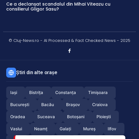
Ce a declanșat scandalul din Mihai Viteazu cu
consilierul Gligor Sasu?
© Cluj-News.ro - AI Processed & Fact Checked News - 2025
Știri din alte orașe
Iași
Bistrița
Constanța
Timișoara
București
Bacău
Brașov
Craiova
Oradea
Suceava
Botoșani
Ploiești
Vaslui
Neamț
Galați
Mureș
Ilfov