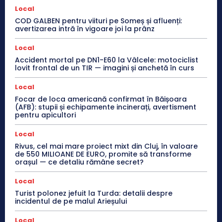
Local
COD GALBEN pentru viituri pe Someș și afluenți:
avertizarea intră în vigoare joi la prânz
Local
Accident mortal pe DN1-E60 la Vâlcele: motociclist
lovit frontal de un TIR — imagini și anchetă în curs
Local
Focar de loca americană confirmat în Băișoara
(AFB): stupii și echipamente incinerați, avertisment
pentru apicultori
Local
Rivus, cel mai mare proiect mixt din Cluj, în valoare
de 550 MILIOANE DE EURO, promite să transforme
orașul — ce detaliu rămâne secret?
Local
Turist polonez jefuit la Turda: detalii despre
incidentul de pe malul Arieșului
Local