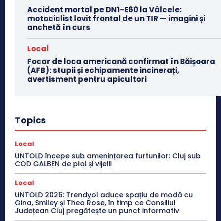
Accident mortal pe DN1-E60 la Vâlcele:
motociclist lovit frontal de un TIR — imagini și
anchetă în curs
Local
Focar de loca americană confirmat în Băișoara
(AFB): stupii și echipamente incinerați,
avertisment pentru apicultori
Topics
Local
UNTOLD începe sub amenințarea furtunilor: Cluj sub
COD GALBEN de ploi și vijelii
Local
UNTOLD 2026: Trendyol aduce spațiu de modă cu
Gina, Smiley și Theo Rose, în timp ce Consiliul
Județean Cluj pregătește un punct informativ