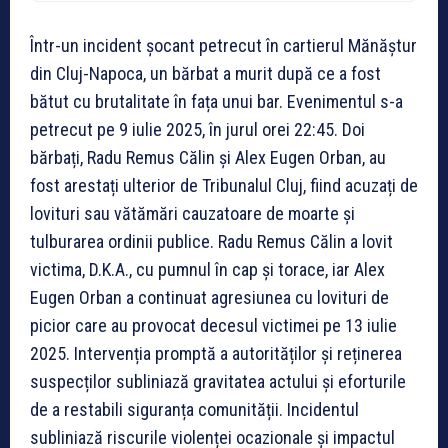
Într-un incident șocant petrecut în cartierul Mănăștur
din Cluj-Napoca, un bărbat a murit după ce a fost
bătut cu brutalitate în fața unui bar. Evenimentul s-a
petrecut pe 9 iulie 2025, în jurul orei 22:45. Doi
bărbați, Radu Remus Călin și Alex Eugen Orban, au
fost arestați ulterior de Tribunalul Cluj, fiind acuzați de
lovituri sau vătămări cauzatoare de moarte și
tulburarea ordinii publice. Radu Remus Călin a lovit
victima, D.K.A., cu pumnul în cap și torace, iar Alex
Eugen Orban a continuat agresiunea cu lovituri de
picior care au provocat decesul victimei pe 13 iulie
2025. Intervenția promptă a autorităților și reținerea
suspecților subliniază gravitatea actului și eforturile
de a restabili siguranța comunității. Incidentul
subliniază riscurile violenței ocazionale și impactul