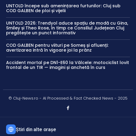
UNTOLD începe sub amenințarea furtunilor: Cluj sub
COD GALBEN de ploi și vijelii
UNTOLD 2026: Trendyol aduce spațiu de modă cu Gina,
Smiley și Theo Rose, în timp ce Consiliul Județean Cluj
pregătește un punct informativ
COD GALBEN pentru viituri pe Someș și afluenți:
avertizarea intră în vigoare joi la prânz
Accident mortal pe DN1-E60 la Vâlcele: motociclist lovit
frontal de un TIR — imagini și anchetă în curs
© Cluj-News.ro - AI Processed & Fact Checked News - 2025
Știri din alte orașe