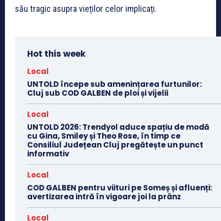
său tragic asupra vieților celor implicați.
Hot this week
Local
UNTOLD începe sub amenințarea furtunilor:
Cluj sub COD GALBEN de ploi și vijelii
Local
UNTOLD 2026: Trendyol aduce spațiu de modă
cu Gina, Smiley și Theo Rose, în timp ce
Consiliul Județean Cluj pregătește un punct
informativ
Local
COD GALBEN pentru viituri pe Someș și afluenți:
avertizarea intră în vigoare joi la prânz
Local