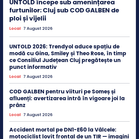
UNTOLD începe sub amenințarea
furtunilor: Cluj sub COD GALBEN de
ploi și vijelii
Local
7 August 2026
UNTOLD 2026: Trendyol aduce spațiu de
modă cu Gina, Smiley și Theo Rose, în timp
ce Consiliul Județean Cluj pregătește un
punct informativ
Local
7 August 2026
COD GALBEN pentru viituri pe Someș și
afluenți: avertizarea intră în vigoare joi la
prânz
Local
7 August 2026
Accident mortal pe DN1-E60 la Vâlcele:
motociclist lovit frontal de un TIR — imagini