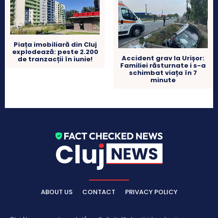
Piața imobiliară din Cluj
explodează: peste 2.200
Accident grav la Urișor:
de tranzacții în iunie!
Familiei răsturnate i s-a
schimbat viața în 7
minute
ABOUT US
CONTACT
PRIVACY POLICY