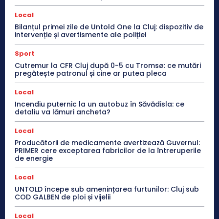
Local
Bilanțul primei zile de Untold One la Cluj: dispozitiv de
intervenție și avertismente ale poliției
Sport
Cutremur la CFR Cluj după 0-5 cu Tromsø: ce mutări
pregătește patronul și cine ar putea pleca
Local
Incendiu puternic la un autobuz în Săvădisla: ce
detaliu va lămuri ancheta?
Local
Producătorii de medicamente avertizează Guvernul:
PRIMER cere exceptarea fabricilor de la întreruperile
de energie
Local
UNTOLD începe sub amenințarea furtunilor: Cluj sub
COD GALBEN de ploi și vijelii
Local