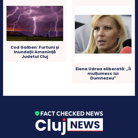
Cod Galben: Furtuni și
Inundații Amenință
Judetul Cluj
Elena Udrea eliberată: „Îi
mulțumesc lui
Dumnezeu”