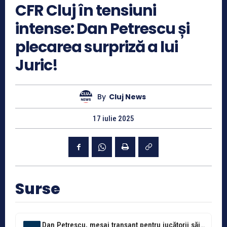
CFR Cluj în tensiuni
intense: Dan Petrescu și
plecarea surpriză a lui
Juric!
By
Cluj News
17 iulie 2025
Surse
Dan Petrescu, mesaj tranșant pentru jucătorii săi! „Bursucul” nu a stat mult...