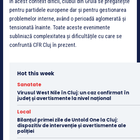
În acest context dificil, clubul din Gruia se pregătește
pentru partidele europene dar și pentru gestionarea
problemelor interne, având o perioadă aglomerată și
tensionată înainte. Toate aceste evenimente
subliniază complexitatea și dificultățile cu care se
confruntă CFR Cluj în prezent.
Hot this week
Sanatate
Virusul West Nile în Cluj: un caz confirmat în
județ și avertismente la nivel național
Local
Bilanțul primei zile de Untold One la Cluj:
dispozitiv de intervenție și avertismente ale
poliției