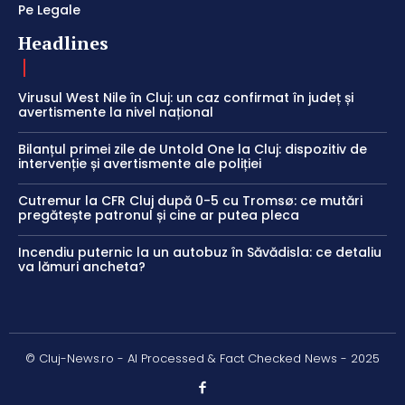
Pe Legale
Headlines
Virusul West Nile în Cluj: un caz confirmat în județ și
avertismente la nivel național
Bilanțul primei zile de Untold One la Cluj: dispozitiv de
intervenție și avertismente ale poliției
Cutremur la CFR Cluj după 0-5 cu Tromsø: ce mutări
pregătește patronul și cine ar putea pleca
Incendiu puternic la un autobuz în Săvădisla: ce detaliu
va lămuri ancheta?
© Cluj-News.ro - AI Processed & Fact Checked News - 2025