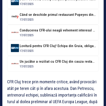
17/07/2025
Când se deschide primul restaurant Popeyes din Cluj-Napoca. Primii 100 de clienți...
17/07/2025
Conducerea CFR-ului neagă vehement interesul pentru Benzar: "Niciodată nu s-a discutat"
17/07/2025
Lovitură pentru CFR Cluj! Echipa din Gruia, obligată să plătească bani frumoși...
17/07/2025
Un jucător a reziliat cu CFR Cluj din cauza restanțelor financiare. Fotbalistul...
17/07/2025
CFR Cluj trece prin momente critice, având provocări
atât pe teren cât și în afara acestuia. Dan Petrescu,
antrenorul echipei, subliniază importanța calificării în
turul al doilea preliminar al UEFA Europa League, după