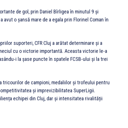
ortante de gol, prin Daniel Bîrligea în minutul 9 și
 a avut o șansă mare de a egala prin Florinel Coman în
priilor suporteri, CFR Cluj a arătat determinare și a
meciul cu o victorie importantă. Aceasta victorie le-a
sându-i la șase puncte în spatele FCSB-ului și la trei
 tricourilor de campioni, medaliilor și trofeului pentru
mpetitivitatea și imprevizibilitatea SuperLigii.
iența echipei din Cluj, dar și intensitatea rivalității
.