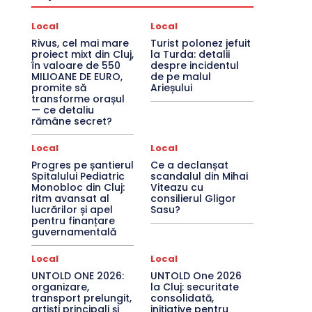
Local
Local
Rivus, cel mai mare
Turist polonez jefuit
proiect mixt din Cluj,
la Turda: detalii
în valoare de 550
despre incidentul
MILIOANE DE EURO,
de pe malul
promite să
Arieșului
transforme orașul
— ce detaliu
rămâne secret?
Local
Local
Progres pe șantierul
Ce a declanșat
Spitalului Pediatric
scandalul din Mihai
Monobloc din Cluj:
Viteazu cu
ritm avansat al
consilierul Gligor
lucrărilor și apel
Sasu?
pentru finanțare
guvernamentală
Local
Local
UNTOLD ONE 2026:
UNTOLD One 2026
organizare,
la Cluj: securitate
transport prelungit,
consolidată,
artiști principali și
inițiative pentru