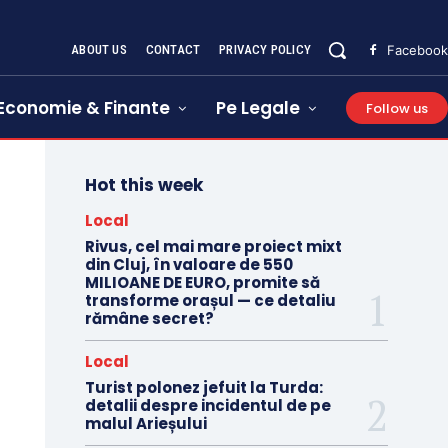
ABOUT US
CONTACT
PRIVACY POLICY
Facebook
Economie & Finante
Pe Legale
Follow us
Hot this week
Local
Rivus, cel mai mare proiect mixt
din Cluj, în valoare de 550
MILIOANE DE EURO, promite să
transforme orașul — ce detaliu
rămâne secret?
Local
Turist polonez jefuit la Turda:
detalii despre incidentul de pe
malul Arieșului