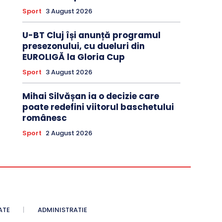
Sport
3 August 2026
U-BT Cluj își anunță programul
presezonului, cu dueluri din
EUROLIGĂ la Gloria Cup
Sport
3 August 2026
Mihai Silvășan ia o decizie care
poate redefini viitorul baschetului
românesc
Sport
2 August 2026
ATE
ADMINISTRATIE