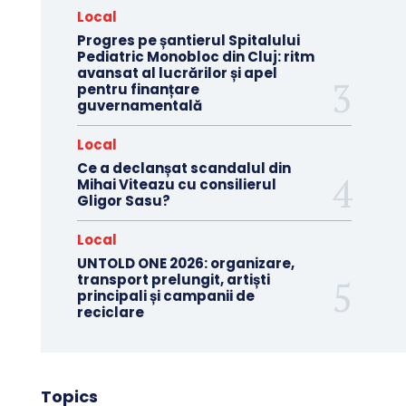
Local
Progres pe șantierul Spitalului
Pediatric Monobloc din Cluj: ritm
avansat al lucrărilor și apel
pentru finanțare
guvernamentală
Local
Ce a declanșat scandalul din
Mihai Viteazu cu consilierul
Gligor Sasu?
Local
UNTOLD ONE 2026: organizare,
transport prelungit, artiști
principali și campanii de
reciclare
Topics