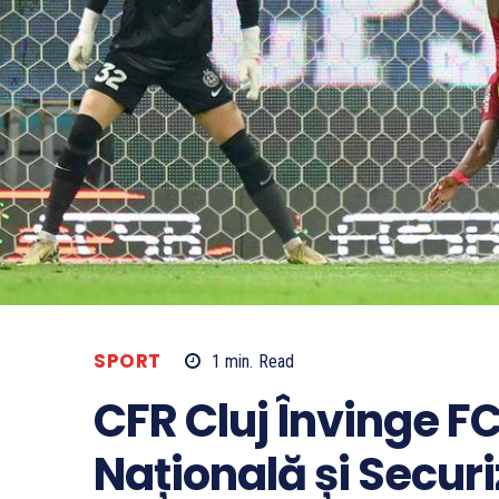
SPORT
1
min.
Read
CFR Cluj Învinge F
Națională și Secur