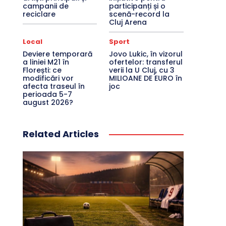
campanii de
participanți și o
reciclare
scenă-record la
Cluj Arena
Local
Sport
Deviere temporară
Jovo Lukic, în vizorul
a liniei M21 în
ofertelor: transferul
Florești: ce
verii la U Cluj, cu 3
modificări vor
MILIOANE DE EURO în
afecta traseul în
joc
perioada 5-7
august 2026?
Related Articles