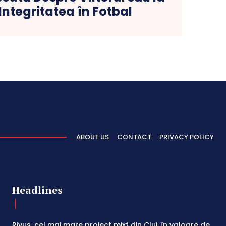
 Integritatea în Fotbal
ABOUT US
CONTACT
PRIVACY POLICY
Headlines
Rivus, cel mai mare proiect mixt din Cluj, în valoare de