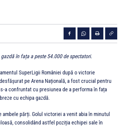
gazdă în fața a peste 54.000 de spectatori.
asamentul SuperLigii României după o victorie
desfășurat pe Arena Națională, a fost crucial pentru
 s-a confruntat cu presiunea de a performa în fața
ebreze cu echipa gazdă.
e ambele părți. Golul victoriei a venit abia în minutul
oasă, consolidând astfel poziția echipei sale în