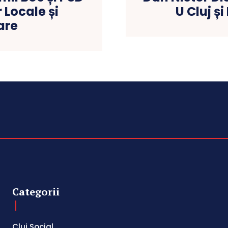
 Locale și
U Cluj și
are
Categorii
Cluj Social