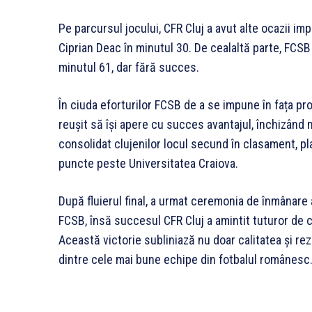
Pe parcursul jocului, CFR Cluj a avut alte ocazii imp
Ciprian Deac în minutul 30. De cealaltă parte, FCSB
minutul 61, dar fără succes.
În ciuda eforturilor FCSB de a se impune în fața pro
reușit să își apere cu succes avantajul, închizând 
consolidat clujenilor locul secund în clasament, pla
puncte peste Universitatea Craiova.
După fluierul final, a urmat ceremonia de înmânare a
FCSB, însă succesul CFR Cluj a amintit tuturor de co
Această victorie subliniază nu doar calitatea și rezil
dintre cele mai bune echipe din fotbalul românesc