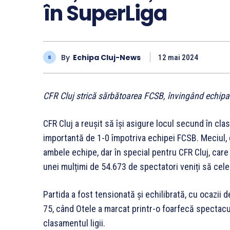
în SuperLiga
By
Echipa Cluj-News
12 mai 2024
CFR Cluj strică sărbătoarea FCSB, învingând echipa 
CFR Cluj a reușit să își asigure locul secund în cl
importantă de 1-0 împotriva echipei FCSB. Meciul, 
ambele echipe, dar în special pentru CFR Cluj, care
unei mulțimi de 54.673 de spectatori veniți să cel
Partida a fost tensionată și echilibrată, cu ocazii d
75, când Otele a marcat printr-o foarfecă spectacul
clasamentul ligii.