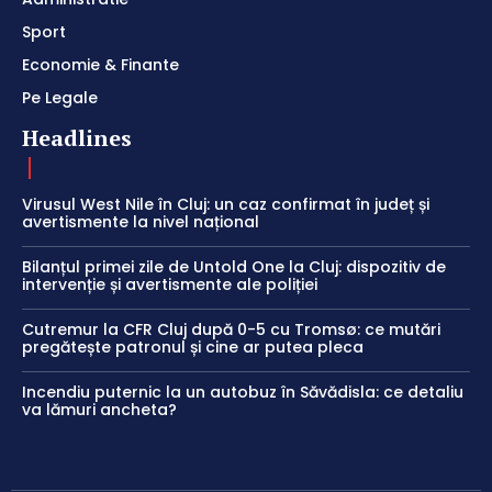
Sport
Economie & Finante
Pe Legale
Headlines
Virusul West Nile în Cluj: un caz confirmat în județ și
avertismente la nivel național
Bilanțul primei zile de Untold One la Cluj: dispozitiv de
intervenție și avertismente ale poliției
Cutremur la CFR Cluj după 0-5 cu Tromsø: ce mutări
pregătește patronul și cine ar putea pleca
Incendiu puternic la un autobuz în Săvădisla: ce detaliu
va lămuri ancheta?