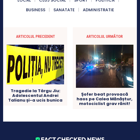
LOCAL
CLUJ SOCIAL
SPORT
POLITICA
BUSINESS
SANATATE
ADMINISTRATIE
ARTICOLUL PRECEDENT
ARTICOLUL URMĂTOR
Tragedie la Târgu Jiu:
Șofer beat provoacă
Adolescentul Andrei
haos pe Calea Mănăștur,
Talianu și-a ucis bunica
motociclist grav rănit!