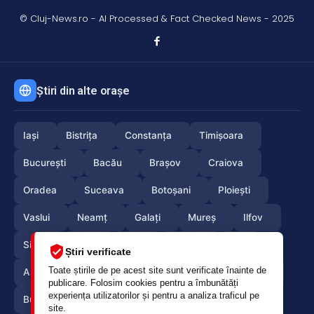
© Cluj-News.ro - AI Processed & Fact Checked News - 2025
Știri din alte orașe
Iași
Bistrița
Constanța
Timișoara
București
Bacău
Brașov
Craiova
Oradea
Suceava
Botoșani
Ploiești
Vaslui
Neamț
Galați
Mureș
Ilfov
Sibiu
Arad
Alba
Tulcea
Olt
Știri verificate
Toate știrile de pe acest site sunt verificate înainte de
Arges
Maramures
Vrancea
Satumare
publicare. Folosim cookies pentru a îmbunătăți
experiența utilizatorilor și pentru a analiza traficul pe
Buzau
Braila
Calarasi
Caras-Severin
site.