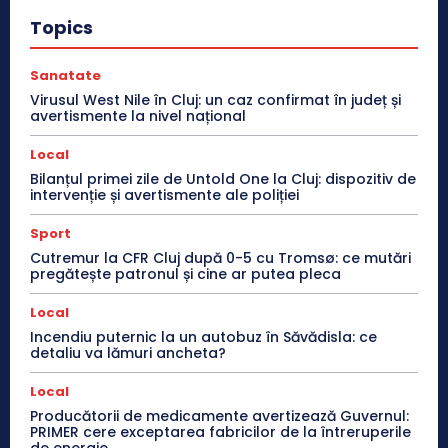
Topics
Sanatate
Virusul West Nile în Cluj: un caz confirmat în județ și
avertismente la nivel național
Local
Bilanțul primei zile de Untold One la Cluj: dispozitiv de
intervenție și avertismente ale poliției
Sport
Cutremur la CFR Cluj după 0-5 cu Tromsø: ce mutări
pregătește patronul și cine ar putea pleca
Local
Incendiu puternic la un autobuz în Săvădisla: ce
detaliu va lămuri ancheta?
Local
Producătorii de medicamente avertizează Guvernul:
PRIMER cere exceptarea fabricilor de la întreruperile
de energie