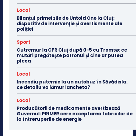
Local
Bilanțul primei zile de Untold One la Cluj:
dispozitiv de intervenție și avertismente ale
poliției
Sport
Cutremur la CFR Cluj după 0-5 cu Tromsø: ce
mutări pregătește patronul și cine ar putea
pleca
Local
Incendiu puternic la un autobuz în Săvădisla:
ce detaliu va lămuri ancheta?
Local
Producătorii de medicamente avertizează
Guvernul: PRIMER cere exceptarea fabricilor de
la întreruperile de energie