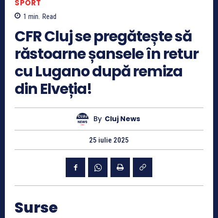
SPORT
1
min.
Read
CFR Cluj se pregătește să
răstoarne șansele în retur
cu Lugano după remiza
din Elveția!
By
Cluj News
25 iulie 2025
Surse