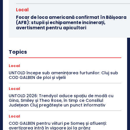
Local
Focar de loca americană confirmat în Băișoara
(AFB): stupii și echipamente incinerați,
avertisment pentru apicultori
Topics
Local
UNTOLD începe sub amenințarea furtunilor: Cluj sub
COD GALBEN de ploi și vijelii
Local
UNTOLD 2026: Trendyol aduce spațiu de modă cu
Gina, Smiley și Theo Rose, în timp ce Consiliul
Județean Cluj pregătește un punct informativ
Local
COD GALBEN pentru viituri pe Someș și afluenți:
avertizarea intră în vigoare joi la prânz