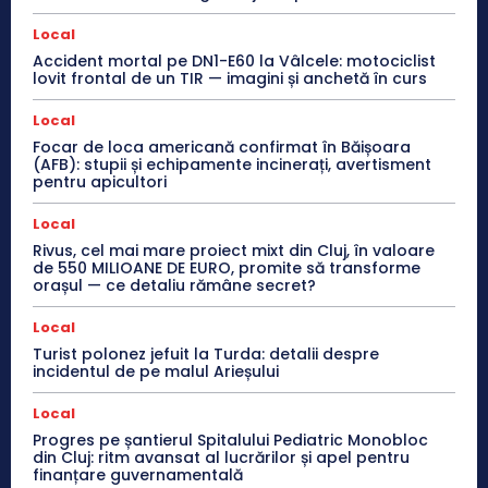
Local
Accident mortal pe DN1-E60 la Vâlcele: motociclist
lovit frontal de un TIR — imagini și anchetă în curs
Local
Focar de loca americană confirmat în Băișoara
(AFB): stupii și echipamente incinerați, avertisment
pentru apicultori
Local
Rivus, cel mai mare proiect mixt din Cluj, în valoare
de 550 MILIOANE DE EURO, promite să transforme
orașul — ce detaliu rămâne secret?
Local
Turist polonez jefuit la Turda: detalii despre
incidentul de pe malul Arieșului
Local
Progres pe șantierul Spitalului Pediatric Monobloc
din Cluj: ritm avansat al lucrărilor și apel pentru
finanțare guvernamentală