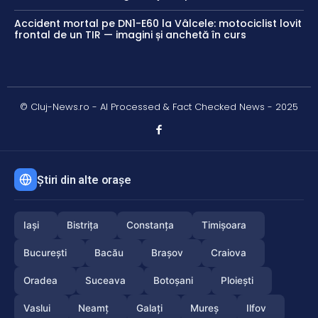
Accident mortal pe DN1-E60 la Vâlcele: motociclist lovit
frontal de un TIR — imagini și anchetă în curs
© Cluj-News.ro - AI Processed & Fact Checked News - 2025
Știri din alte orașe
Iași
Bistrița
Constanța
Timișoara
București
Bacău
Brașov
Craiova
Oradea
Suceava
Botoșani
Ploiești
Vaslui
Neamț
Galați
Mureș
Ilfov