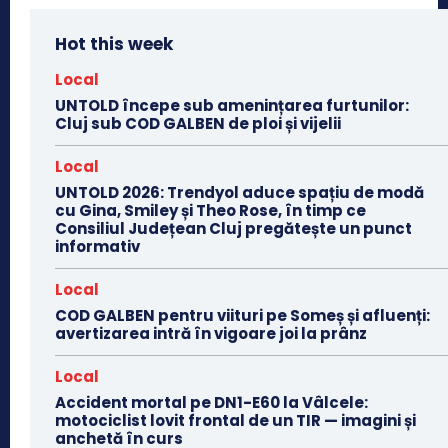
Hot this week
Local
UNTOLD începe sub amenințarea furtunilor:
Cluj sub COD GALBEN de ploi și vijelii
Local
UNTOLD 2026: Trendyol aduce spațiu de modă
cu Gina, Smiley și Theo Rose, în timp ce
Consiliul Județean Cluj pregătește un punct
informativ
Local
COD GALBEN pentru viituri pe Someș și afluenți:
avertizarea intră în vigoare joi la prânz
Local
Accident mortal pe DN1-E60 la Vâlcele:
motociclist lovit frontal de un TIR — imagini și
anchetă în curs