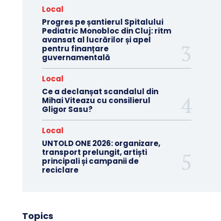
Local
Progres pe șantierul Spitalului
Pediatric Monobloc din Cluj: ritm
avansat al lucrărilor și apel
pentru finanțare
guvernamentală
Local
Ce a declanșat scandalul din
Mihai Viteazu cu consilierul
Gligor Sasu?
Local
UNTOLD ONE 2026: organizare,
transport prelungit, artiști
principali și campanii de
reciclare
Topics