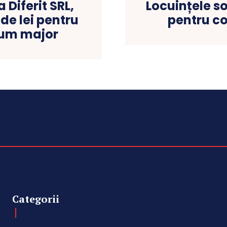
 Diferit SRL,
Locuințele so
de lei pentru
pentru co
rum major
Categorii