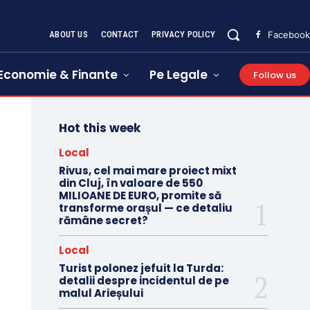
ABOUT US
CONTACT
PRIVACY POLICY
Facebook
Economie & Finante
Pe Legale
Follow us
Hot this week
Local
Rivus, cel mai mare proiect mixt
din Cluj, în valoare de 550
MILIOANE DE EURO, promite să
transforme orașul — ce detaliu
rămâne secret?
Local
Turist polonez jefuit la Turda:
detalii despre incidentul de pe
malul Arieșului