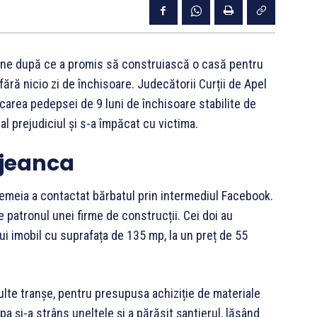
ciune după ce a promis să construiască o casă pentru
fără nicio zi de închisoare. Judecătorii Curții de Apel
icarea pedepsei de 9 luni de închisoare stabilite de
al prejudiciul și s-a împăcat cu victima.
ujeanca
femeia a contactat bărbatul prin intermediul Facebook.
e patronul unei firme de construcții. Cei doi au
i imobil cu suprafața de 135 mp, la un preț de 55
ulte tranșe, pentru presupusa achiziție de materiale
pa și-a strâns uneltele și a părăsit șantierul, lăsând