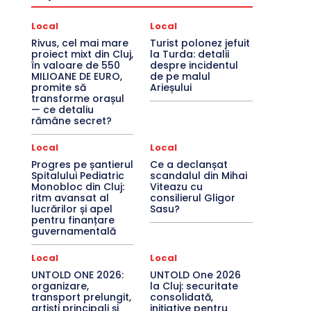
Local
Local
Rivus, cel mai mare
Turist polonez jefuit
proiect mixt din Cluj,
la Turda: detalii
în valoare de 550
despre incidentul
MILIOANE DE EURO,
de pe malul
promite să
Arieșului
transforme orașul
— ce detaliu
rămâne secret?
Local
Local
Progres pe șantierul
Ce a declanșat
Spitalului Pediatric
scandalul din Mihai
Monobloc din Cluj:
Viteazu cu
ritm avansat al
consilierul Gligor
lucrărilor și apel
Sasu?
pentru finanțare
guvernamentală
Local
Local
UNTOLD ONE 2026:
UNTOLD One 2026
organizare,
la Cluj: securitate
transport prelungit,
consolidată,
artiști principali și
inițiative pentru