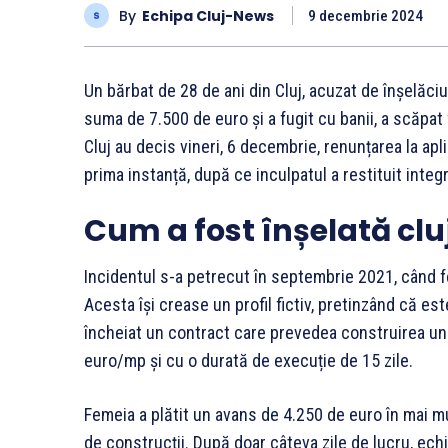
By
Echipa Cluj-News
9 decembrie 2024
Un bărbat de 28 de ani din Cluj, acuzat de înșelă
suma de 7.500 de euro și a fugit cu banii, a scăpat 
Cluj au decis vineri, 6 decembrie, renunțarea la apl
prima instanță, după ce inculpatul a restituit integr
Cum a fost înșelată cl
Incidentul s-a petrecut în septembrie 2021, când 
Acesta își crease un profil fictiv, pretinzând că est
încheiat un contract care prevedea construirea unu
euro/mp și cu o durată de execuție de 15 zile.
Femeia a plătit un avans de 4.250 de euro în mai m
de construcții. După doar câteva zile de lucru, echi