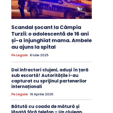
Scandal șocant la Câmpia
Turzii: o adolescentă de 16 ani
și-a înjunghiat mama. Ambele
au ajuns la spital
Pe Legale
8 Iulie 2025
Doi infractori clujeni, aduși în țară
sub escortă! Autoritățile i-au
capturat cu sprijinul partenerilor
internaționali
Pe Legale
16 Aprilie 2025
Bătută cu coada de mătură și
lăsată fără telefon – Un clujean,