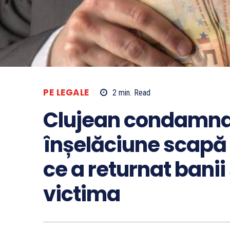
PE LEGALE
2
min.
Read
Clujean condamna
înșelăciune scapă
ce a returnat banii
victima