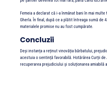
pe șantier devenea tot mai rară, până când lucrări
Femeia a declarat că i-a înmânat bani în mai multe 
Gherla. În final, după ce a plătit întreaga sumă de 4
materialele promise nu au fost cumpărate.
Concluzii
Deși instanța a reținut vinovăția bărbatului, prejudi
acestuia o sentință favorabilă. Hotărârea Curții de 
recuperarea prejudiciului și soluționarea amiabilă a