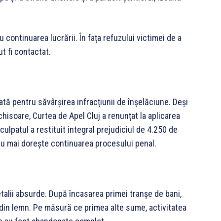
u continuarea lucrării. În fața refuzului victimei de a
t fi contactat.
cată pentru săvârșirea infracțiunii de înșelăciune. Deși
hisoare, Curtea de Apel Cluj a renunțat la aplicarea
culpatul a restituit integral prejudiciul de 4.250 de
 nu mai dorește continuarea procesului penal.
etalii absurde. După încasarea primei tranșe de bani,
 din lemn. Pe măsură ce primea alte sume, activitatea