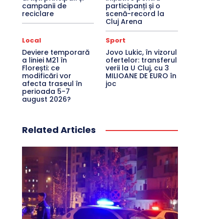
campanii de
participanți și o
reciclare
scenă-record la
Cluj Arena
Local
Sport
Deviere temporară
Jovo Lukic, în vizorul
a liniei M21 în
ofertelor: transferul
Florești: ce
verii la U Cluj, cu 3
modificări vor
MILIOANE DE EURO în
afecta traseul în
joc
perioada 5-7
august 2026?
Related Articles