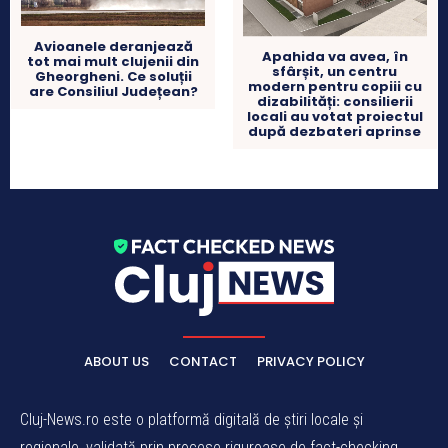
Avioanele deranjează
Apahida va avea, în
tot mai mult clujenii din
sfârșit, un centru
Gheorgheni. Ce soluții
modern pentru copiii cu
are Consiliul Județean?
dizabilități: consilierii
locali au votat proiectul
după dezbateri aprinse
ABOUT US
CONTACT
PRIVACY POLICY
Cluj-News.ro este o platformă digitală de știri locale și
regionale, validată prin procese riguroase de fact-checking.