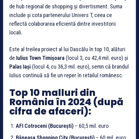
de hub regional de shopping și divertisment. Suma
include și cota partenerului Univers T, ceea ce
reflectă colaborarea eficientă dintre investitorii
locali.
Este al treilea proiect al lui Dascălu în top 10, alături
de
Iulius Town Timișoara
(locul 3, cu 42,4 mil. euro) și
Palas Iași
(locul 4, cu 36,3 mil. euro), semn că brandul
Iulius continuă să fie un reper în retailul românesc.
Top 10 malluri din
România în 2024 (după
cifra de afaceri):
AFI Cotroceni (București)
– 60,5 mil. euro
Băneasa Shopping City (București)
– 60 mil. euro