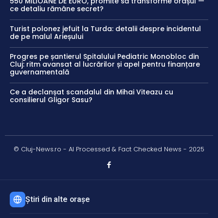
550 MILIOANE DE EURO, promite să transforme orașul —
ce detaliu rămâne secret?
Turist polonez jefuit la Turda: detalii despre incidentul
de pe malul Arieșului
Progres pe șantierul Spitalului Pediatric Monobloc din
Cluj: ritm avansat al lucrărilor și apel pentru finanțare
guvernamentală
Ce a declanșat scandalul din Mihai Viteazu cu
consilierul Gligor Sasu?
© Cluj-News.ro - AI Processed & Fact Checked News - 2025
Știri din alte orașe