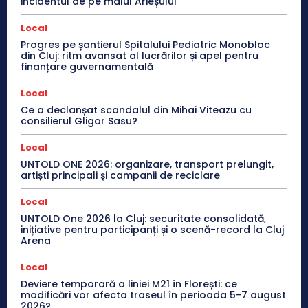
incidentul de pe malul Arieșului
Local
Progres pe șantierul Spitalului Pediatric Monobloc
din Cluj: ritm avansat al lucrărilor și apel pentru
finanțare guvernamentală
Local
Ce a declanșat scandalul din Mihai Viteazu cu
consilierul Gligor Sasu?
Local
UNTOLD ONE 2026: organizare, transport prelungit,
artiști principali și campanii de reciclare
Local
UNTOLD One 2026 la Cluj: securitate consolidată,
inițiative pentru participanți și o scenă-record la Cluj
Arena
Local
Deviere temporară a liniei M21 în Florești: ce
modificări vor afecta traseul în perioada 5-7 august
2026?