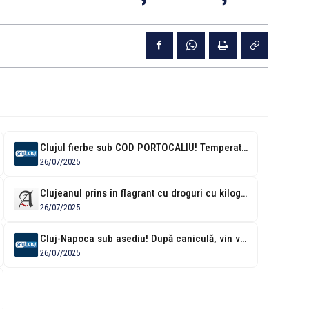
Clujul fierbe sub COD PORTOCALIU! Temperaturile ajung la 39 de grade și...
26/07/2025
Clujeanul prins în flagrant cu droguri cu kilogramul ascunse în cutii de...
26/07/2025
Cluj-Napoca sub asediu! După caniculă, vin vijeliile: Cod Portocaliu de furtuni violente...
26/07/2025