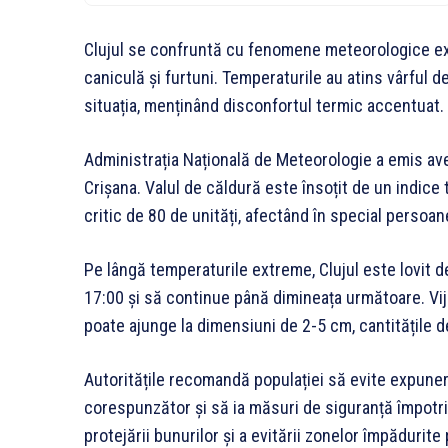
Clujul se confruntă cu fenomene meteorologice ext
caniculă și furtuni. Temperaturile au atins vârful d
situația, menținând disconfortul termic accentuat.
Administrația Națională de Meteorologie a emis aver
Crișana. Valul de căldură este însoțit de un indi
critic de 80 de unități, afectând în special persoan
Pe lângă temperaturile extreme, Clujul este lovit d
17:00 și să continue până dimineața următoare. Vije
poate ajunge la dimensiuni de 2-5 cm, cantitățile de
Autoritățile recomandă populației să evite expunere
corespunzător și să ia măsuri de siguranță împotri
protejării bunurilor și a evitării zonelor împădurite