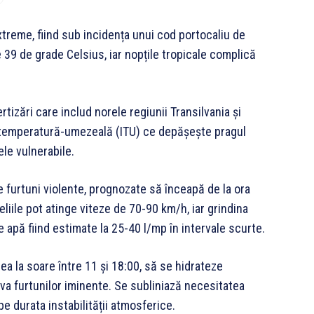
reme, fiind sub incidența unui cod portocaliu de
e 39 de grade Celsius, iar nopțile tropicale complică
tizări care includ norele regiunii Transilvania și
ce temperatură-umezeală (ITU) ce depășește pragul
ele vulnerabile.
e furtuni violente, prognozate să înceapă de la ora
liile pot atinge viteze de 70-90 km/h, iar grindina
 apă fiind estimate la 25-40 l/mp în intervale scurte.
a la soare între 11 și 18:00, să se hidrateze
va furtunilor iminente. Se subliniază necesitatea
 pe durata instabilității atmosferice.