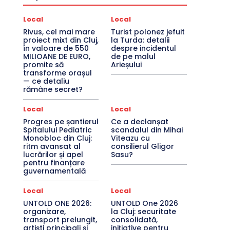
Local
Local
Rivus, cel mai mare
Turist polonez jefuit
proiect mixt din Cluj,
la Turda: detalii
în valoare de 550
despre incidentul
MILIOANE DE EURO,
de pe malul
promite să
Arieșului
transforme orașul
— ce detaliu
rămâne secret?
Local
Local
Progres pe șantierul
Ce a declanșat
Spitalului Pediatric
scandalul din Mihai
Monobloc din Cluj:
Viteazu cu
ritm avansat al
consilierul Gligor
lucrărilor și apel
Sasu?
pentru finanțare
guvernamentală
Local
Local
UNTOLD ONE 2026:
UNTOLD One 2026
organizare,
la Cluj: securitate
transport prelungit,
consolidată,
artiști principali și
inițiative pentru