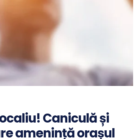
ocaliu! Caniculă și
are amenință orașul