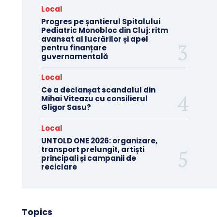
Local
Progres pe șantierul Spitalului
Pediatric Monobloc din Cluj: ritm
avansat al lucrărilor și apel
pentru finanțare
guvernamentală
Local
Ce a declanșat scandalul din
Mihai Viteazu cu consilierul
Gligor Sasu?
Local
UNTOLD ONE 2026: organizare,
transport prelungit, artiști
principali și campanii de
reciclare
Topics