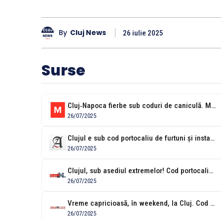
By
Cluj News
26 iulie 2025
Surse
Cluj‑Napoca fierbe sub coduri de caniculă. Maximele vor ajunge la 37 de...
26/07/2025
Clujul e sub cod portocaliu de furtuni și instabilitate atmosferică azi, în...
26/07/2025
Clujul, sub asediul extremelor! Cod portocaliu de caniculă și furtuni violente, în...
26/07/2025
Vreme capricioasă, în weekend, la Cluj. Cod portocaliu de vijelii și de...
26/07/2025