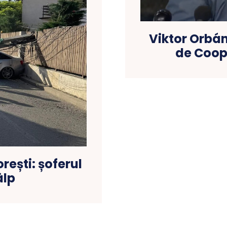
Viktor Orbán 
de Coop
rești: șoferul
âlp