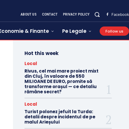
ABOUT US
CONTACT
PRIVACY POLICY
Facebook
Economie & Finante
Pe Legale
Follow us
Hot this week
Local
Rivus, cel mai mare proiect mixt
din Cluj, în valoare de 550
MILIOANE DE EURO, promite să
transforme orașul — ce detaliu
rămâne secret?
Local
Turist polonez jefuit la Turda:
detalii despre incidentul de pe
malul Arieșului