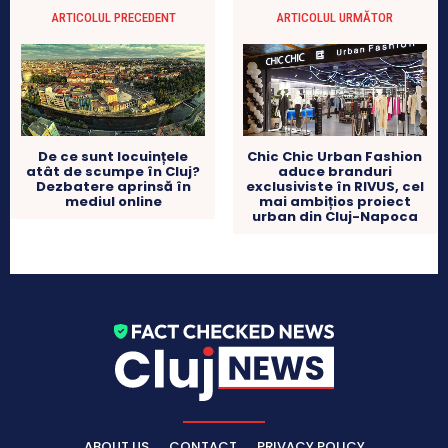
ARTICOLUL PRECEDENT
ARTICOLUL URMĂTOR
De ce sunt locuințele
Chic Chic Urban Fashion
atât de scumpe în Cluj?
aduce branduri
Dezbatere aprinsă în
exclusiviste în RIVUS, cel
mediul online
mai ambițios proiect
urban din Cluj-Napoca
ABOUT US
CONTACT
PRIVACY POLICY