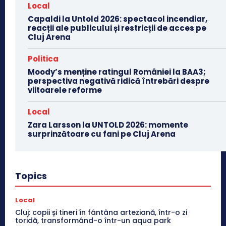
Local
Capaldi la Untold 2026: spectacol incendiar,
reacții ale publicului și restricții de acces pe
Cluj Arena
Politica
Moody’s menține ratingul României la BAA3;
perspectiva negativă ridică întrebări despre
viitoarele reforme
Local
Zara Larsson la UNTOLD 2026: momente
surprinzătoare cu fani pe Cluj Arena
Topics
Local
Cluj: copii și tineri în fântâna arteziană, într-o zi
toridă, transformând-o într-un aqua park