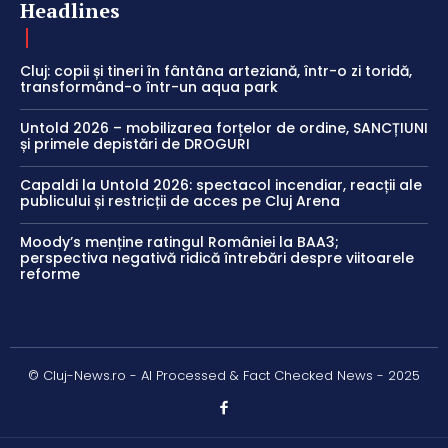
Headlines
Cluj: copii și tineri în fântâna arteziană, într-o zi toridă,
transformând-o într-un aqua park
Untold 2026 – mobilizarea forțelor de ordine, SANCȚIUNI
și primele depistări de DROGURI
Capaldi la Untold 2026: spectacol incendiar, reacții ale
publicului și restricții de acces pe Cluj Arena
Moody’s menține ratingul României la BAA3;
perspectiva negativă ridică întrebări despre viitoarele
reforme
© Cluj-News.ro - AI Processed & Fact Checked News - 2025