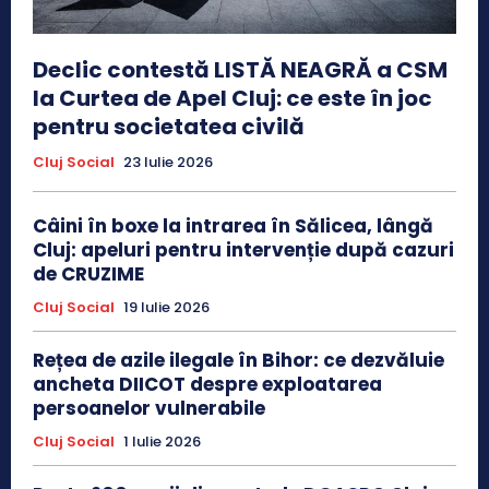
Declic contestă LISTĂ NEAGRĂ a CSM
la Curtea de Apel Cluj: ce este în joc
pentru societatea civilă
Cluj Social
23 Iulie 2026
Câini în boxe la intrarea în Sălicea, lângă
Cluj: apeluri pentru intervenție după cazuri
de CRUZIME
Cluj Social
19 Iulie 2026
Rețea de azile ilegale în Bihor: ce dezvăluie
ancheta DIICOT despre exploatarea
persoanelor vulnerabile
Cluj Social
1 Iulie 2026