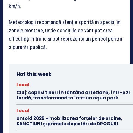
km/h.
Meteorologii recomandă atenție sporită în special în
zonele montane, unde condițiile de vânt pot crea
dificultăți în trafic și pot reprezenta un pericol pentru
siguranța publică.
Hot this week
Local
Cluj: copii și tineri în fântâna arteziană, într-o zi
toridă, transformând-o într-un aqua park
Local
Untold 2026 – mobilizarea forțelor de ordine,
SANCȚIUNI și primele depistări de DROGURI