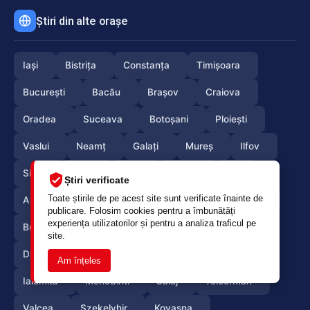
Știri din alte orașe
Iași
Bistrița
Constanța
Timișoara
București
Bacău
Brașov
Craiova
Oradea
Suceava
Botoșani
Ploiești
Vaslui
Neamț
Galați
Mureș
Ilfov
Sibiu
Arad
Alba
Tulcea
Olt
Știri verificate
Toate știrile de pe acest site sunt verificate înainte de
Arges
Maramures
Vrancea
Satumare
publicare. Folosim cookies pentru a îmbunătăți
experiența utilizatorilor și pentru a analiza traficul pe
Buzau
Braila
Calarasi
Caras-Severin
site.
Dambovita
Giurgiu
Gorj
Hunedoara
Am înțeles
Ialomita
Mehedinti
Salaj
Teleorman
Valcea
Szekelyhir
Kovasna