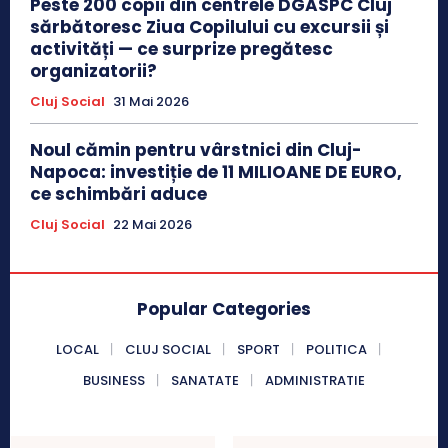
Peste 200 copii din centrele DGASPC Cluj
sărbătoresc Ziua Copilului cu excursii și
activități — ce surprize pregătesc
organizatorii?
Cluj Social
31 Mai 2026
Noul cămin pentru vârstnici din Cluj-
Napoca: investiție de 11 MILIOANE DE EURO,
ce schimbări aduce
Cluj Social
22 Mai 2026
Popular Categories
LOCAL
CLUJ SOCIAL
SPORT
POLITICA
BUSINESS
SANATATE
ADMINISTRATIE