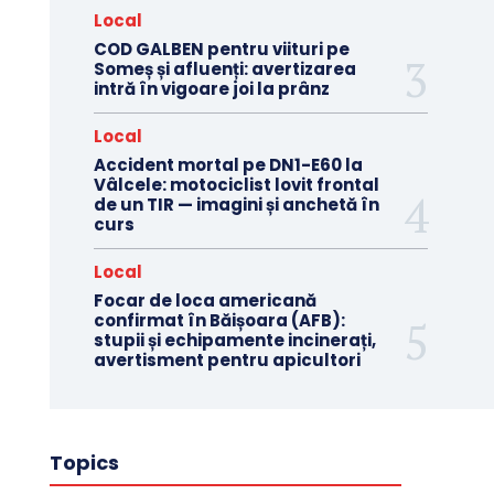
Local
COD GALBEN pentru viituri pe
Someș și afluenți: avertizarea
intră în vigoare joi la prânz
Local
Accident mortal pe DN1-E60 la
Vâlcele: motociclist lovit frontal
de un TIR — imagini și anchetă în
curs
Local
Focar de loca americană
confirmat în Băișoara (AFB):
stupii și echipamente incinerați,
avertisment pentru apicultori
Topics