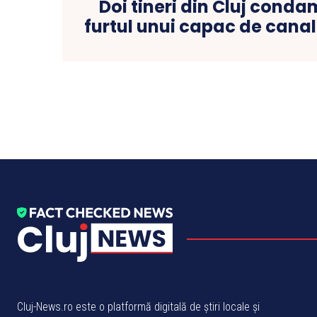
Doi tineri din Cluj cond
furtul unui capac de canal
Cluj-News.ro este o platformă digitală de știri locale și