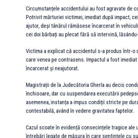
Circumstanțele accidentului au fost agravate de co
Potrivit mărturiei victimei, imediat după impact, ce
ajutor, deși tânărul rămăsese încarcerat în vehiculul
cei doi bărbați au plecat fără să intervină, lăsându-
Victima a explicat că accidentul s-a produs într-o c
care venea pe contrasens. Impactul a fost imediat 
încarcerat și neajutorat.
Magistrații de la Judecătoria Gherla au decis conda
închisoare, dar cu suspendarea executării pedeps
asemenea, instanța a impus condiții stricte pe dur
contestabilă, având în vedere gravitatea faptelor.
Cazul scoate în evidență consecințele tragice ale 
întrebări legate de măsura în care sentințele cu s