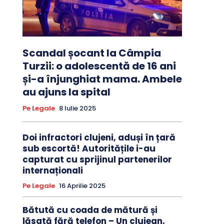
Scandal șocant la Câmpia
Turzii: o adolescentă de 16 ani
și-a înjunghiat mama. Ambele
au ajuns la spital
Pe Legale
8 Iulie 2025
Doi infractori clujeni, aduși în țară
sub escortă! Autoritățile i-au
capturat cu sprijinul partenerilor
internaționali
Pe Legale
16 Aprilie 2025
Bătută cu coada de mătură și
lăsată fără telefon – Un clujean,