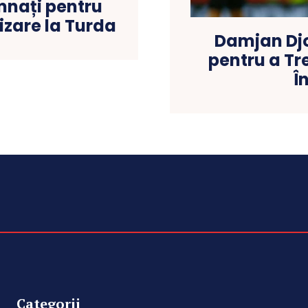
amnați pentru
izare la Turda
Damjan Djo
pentru a Tr
Î
Categorii