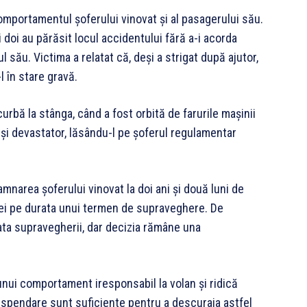
mportamentul șoferului vinovat și al pasagerului său.
i doi au părăsit locul accidentului fără a-i acorda
 său. Victima a relatat că, deși a strigat după ajutor,
l în stare gravă.
urbă la stânga, când a fost orbită de farurile mașinii
și devastator, lăsându-l pe șoferul regulamentar
mnarea șoferului vinovat la doi ani și două luni de
ei pe durata unui termen de supraveghere. De
ata supravegherii, dar decizia rămâne una
unui comportament iresponsabil la volan și ridică
uspendare sunt suficiente pentru a descuraja astfel