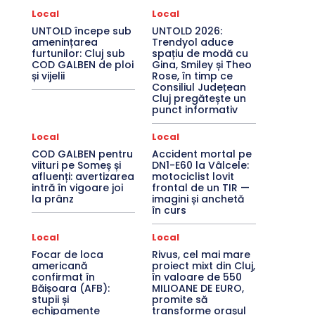
Local
Local
UNTOLD începe sub
UNTOLD 2026:
amenințarea
Trendyol aduce
furtunilor: Cluj sub
spațiu de modă cu
COD GALBEN de ploi
Gina, Smiley și Theo
și vijelii
Rose, în timp ce
Consiliul Județean
Cluj pregătește un
punct informativ
Local
Local
COD GALBEN pentru
Accident mortal pe
viituri pe Someș și
DN1-E60 la Vâlcele:
afluenți: avertizarea
motociclist lovit
intră în vigoare joi
frontal de un TIR —
la prânz
imagini și anchetă
în curs
Local
Local
Focar de loca
Rivus, cel mai mare
americană
proiect mixt din Cluj,
confirmat în
în valoare de 550
Băișoara (AFB):
MILIOANE DE EURO,
stupii și
promite să
echipamente
transforme orașul