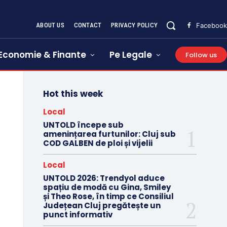
ABOUT US
CONTACT
PRIVACY POLICY
Facebook
Economie & Finante
Pe Legale
Follow us
Hot this week
Local
UNTOLD începe sub
amenințarea furtunilor: Cluj sub
COD GALBEN de ploi și vijelii
Local
UNTOLD 2026: Trendyol aduce
spațiu de modă cu Gina, Smiley
și Theo Rose, în timp ce Consiliul
Județean Cluj pregătește un
punct informativ