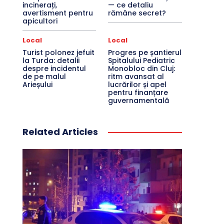
incinerați,
— ce detaliu
avertisment pentru
rămâne secret?
apicultori
Local
Local
Turist polonez jefuit
Progres pe șantierul
la Turda: detalii
Spitalului Pediatric
despre incidentul
Monobloc din Cluj:
de pe malul
ritm avansat al
Arieșului
lucrărilor și apel
pentru finanțare
guvernamentală
Related Articles