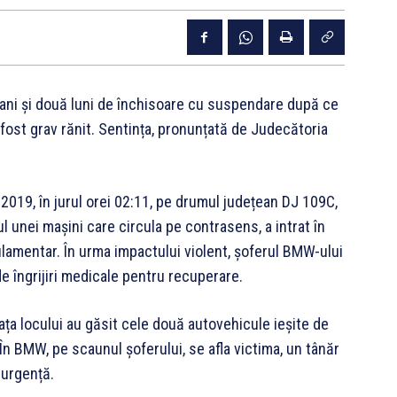
 ani și două luni de închisoare cu suspendare după ce
 fost grav rănit. Sentința, pronunțată de Judecătoria
2019, în jurul orei 02:11, pe drumul județean DJ 109C,
nul unei mașini care circula pe contrasens, a intrat în
lamentar. În urma impactului violent, șoferul BMW-ului
de îngrijiri medicale pentru recuperare.
 fața locului au găsit cele două autovehicule ieșite de
În BMW, pe scaunul șoferului, se afla victima, un tânăr
 urgență.