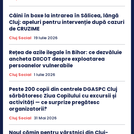
Câini în boxe la intrarea în Sălicea, lângă
Cluj: apeluri pentru intervenție după cazuri
de CRUZIME
Cluj Social
19 Iulie 2026
Rețea de azile ilegale în Bihor: ce dezvăluie
ancheta DIICOT despre exploatarea
persoanelor vulnerabile
Cluj Social
1 Iulie 2026
Peste 200 copii din centrele DGASPC Cluj
sărbătoresc Ziua Copilului cu excursii și
activități — ce surprize pregătesc
organizatorii?
Cluj Social
31 Mai 2026
Noul cămin pentru vârstnici din Cluj-