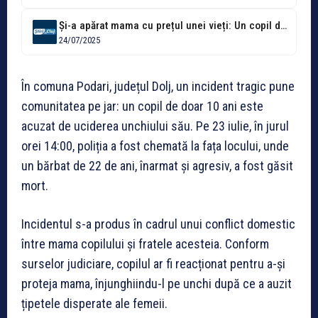
Și-a apărat mama cu prețul unei vieți: Un copil de 10 ani...
24/07/2025
În comuna Podari, județul Dolj, un incident tragic pune
comunitatea pe jar: un copil de doar 10 ani este
acuzat de uciderea unchiului său. Pe 23 iulie, în jurul
orei 14:00, poliția a fost chemată la fața locului, unde
un bărbat de 22 de ani, înarmat și agresiv, a fost găsit
mort.
Incidentul s-a produs în cadrul unui conflict domestic
între mama copilului și fratele acesteia. Conform
surselor judiciare, copilul ar fi reacționat pentru a-și
proteja mama, înjunghiindu-l pe unchi după ce a auzit
țipetele disperate ale femeii.