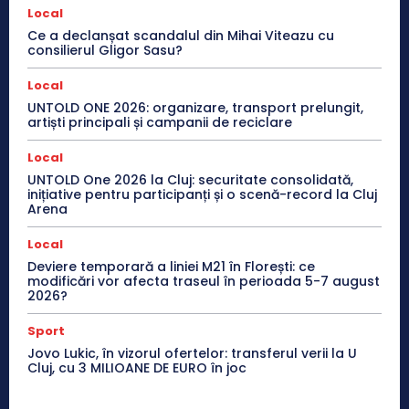
Local
Ce a declanșat scandalul din Mihai Viteazu cu
consilierul Gligor Sasu?
Local
UNTOLD ONE 2026: organizare, transport prelungit,
artiști principali și campanii de reciclare
Local
UNTOLD One 2026 la Cluj: securitate consolidată,
inițiative pentru participanți și o scenă-record la Cluj
Arena
Local
Deviere temporară a liniei M21 în Florești: ce
modificări vor afecta traseul în perioada 5-7 august
2026?
Sport
Jovo Lukic, în vizorul ofertelor: transferul verii la U
Cluj, cu 3 MILIOANE DE EURO în joc