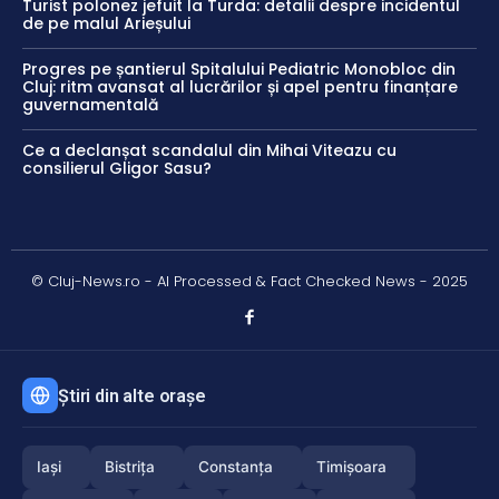
Turist polonez jefuit la Turda: detalii despre incidentul
de pe malul Arieșului
Progres pe șantierul Spitalului Pediatric Monobloc din
Cluj: ritm avansat al lucrărilor și apel pentru finanțare
guvernamentală
Ce a declanșat scandalul din Mihai Viteazu cu
consilierul Gligor Sasu?
© Cluj-News.ro - AI Processed & Fact Checked News - 2025
Știri din alte orașe
Iași
Bistrița
Constanța
Timișoara