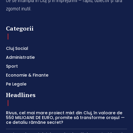
ce se întâmplă în Cluj și în împrejurimi — rapid, obiectiv și fără
zgomot inutil.
Categorii
Cluj Social
Administratie
Sport
Economie & Finante
Pe Legale
Headlines
Rivus, cel mai mare proiect mixt din Cluj, în valoare de
550 MILIOANE DE EURO, promite să transforme orașul —
ce detaliu rămâne secret?