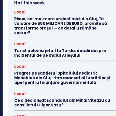
Hot this week
Local
Rivus, cel mai mare proiect mixt din Cluj, în
valoare de 550 MILIOANE DE EURO, promite să
transforme orașul — ce detaliu rămâne
secret?
Local
Turist polonez jefuit la Turda: detalii despre
incidentul de pe malul Arieșului
Local
Progres pe șantierul Spitalului Pediatric
Monobloc din Cluj: ritm avansat al lucrărilor și
apel pentru finanțare guvernamentală
Local
Ce a declanșat scandalul din Mihai Viteazu cu
consilierul Gligor Sasu?