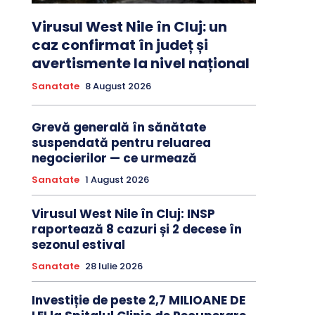
Virusul West Nile în Cluj: un
caz confirmat în județ și
avertismente la nivel național
Sanatate
8 August 2026
Grevă generală în sănătate
suspendată pentru reluarea
negocierilor — ce urmează
Sanatate
1 August 2026
Virusul West Nile în Cluj: INSP
raportează 8 cazuri și 2 decese în
sezonul estival
Sanatate
28 Iulie 2026
Investiție de peste 2,7 MILIOANE DE