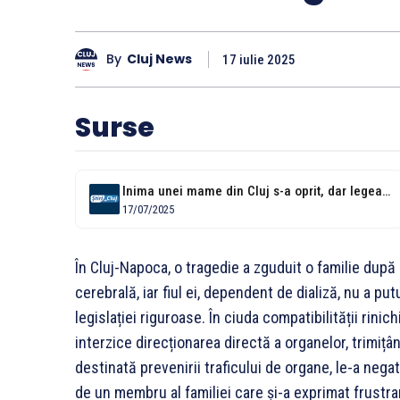
By
Cluj News
17 iulie 2025
Surse
Inima unei mame din Cluj s-a oprit, dar legea n-a lăsat-o să-și...
17/07/2025
În Cluj-Napoca, o tragedie a zguduit o familie după 
cerebrală, iar fiul ei, dependent de dializă, nu a p
legislației riguroase. În ciuda compatibilității rin
interzice direcționarea directă a organelor, trimițâ
destinată prevenirii traficului de organe, le-a nega
de un membru al familiei care și-a exprimat frustra