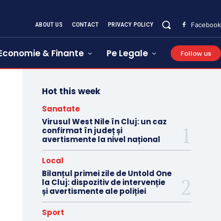
ABOUT US
CONTACT
PRIVACY POLICY
Facebook
Economie & Finante
Pe Legale
Follow us
Hot this week
Sanatate
Virusul West Nile în Cluj: un caz
confirmat în județ și
avertismente la nivel național
Local
Bilanțul primei zile de Untold One
la Cluj: dispozitiv de intervenție
și avertismente ale poliției
Sport