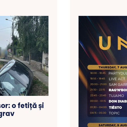
r: o fetiță și
 grav