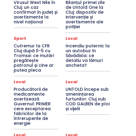
Virusul West Nile în
Bilanțul primei zile
Cluj: un caz
de Untold One la
confirmat în județ și
Cluj: dispozitiv de
avertismente la
intervenție și
nivel național
avertismente ale
poliției
Sport
Local
Cutremur la CFR
Incendiu puternic la
Cluj după 0-5 cu
un autobuz în
Tromsø: ce mutări
Săvădisla: ce
pregătește
detaliu va lămuri
patronul și cine ar
ancheta?
putea pleca
Local
Local
Producătorii de
UNTOLD începe sub
medicamente
amenințarea
avertizează
furtunilor: Cluj sub
Guvernul: PRIMER
COD GALBEN de ploi
cere exceptarea
și vijelii
fabricilor de la
întreruperile de
energie
Local
Local