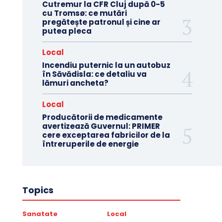
Cutremur la CFR Cluj după 0-5
cu Tromsø: ce mutări
pregătește patronul și cine ar
putea pleca
Local
Incendiu puternic la un autobuz
în Săvădisla: ce detaliu va
lămuri ancheta?
Local
Producătorii de medicamente
avertizează Guvernul: PRIMER
cere exceptarea fabricilor de la
întreruperile de energie
Topics
Sanatate
Local