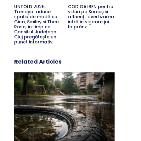
UNTOLD 2026:
COD GALBEN pentru
Trendyol aduce
viituri pe Someș și
spațiu de modă cu
afluenți: avertizarea
Gina, Smiley și Theo
intră în vigoare joi
Rose, în timp ce
la prânz
Consiliul Județean
Cluj pregătește un
punct informativ
Related Articles