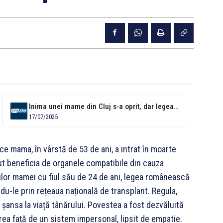
Inima unei mame din Cluj s-a oprit, dar legea i-a interzis să-și...
17/07/2025
ce mama, în vârstă de 53 de ani, a intrat în moarte
utut beneficia de organele compatibile din cauza
ichilor mamei cu fiul său de 24 de ani, legea românească
ndu-le prin rețeaua națională de transplant. Regula,
t șansa la viață tânărului. Povestea a fost dezvăluită
rea față de un sistem impersonal, lipsit de empatie.