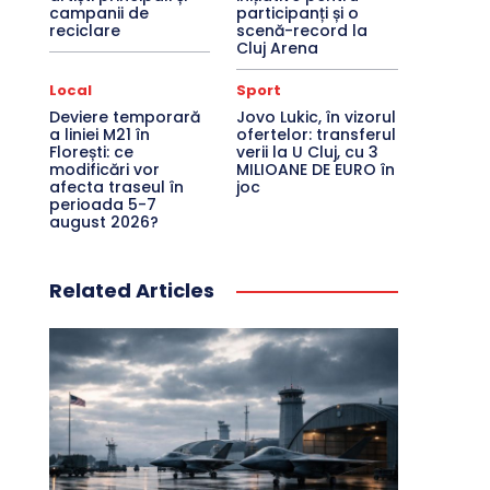
campanii de
participanți și o
reciclare
scenă-record la
Cluj Arena
Local
Sport
Deviere temporară
Jovo Lukic, în vizorul
a liniei M21 în
ofertelor: transferul
Florești: ce
verii la U Cluj, cu 3
modificări vor
MILIOANE DE EURO în
afecta traseul în
joc
perioada 5-7
august 2026?
Related Articles