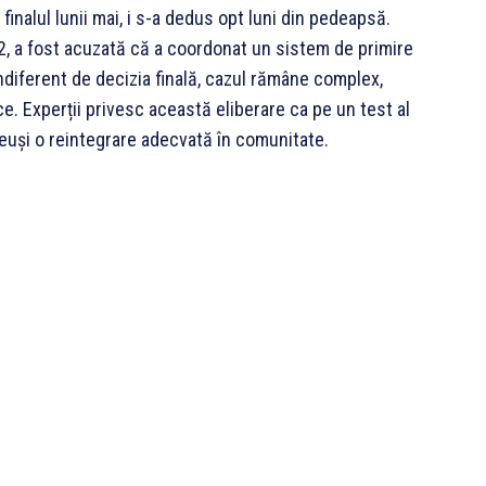
a finalul lunii mai, i s-a dedus opt luni din pedeapsă.
22, a fost acuzată că a coordonat un sistem de primire
 Indiferent de decizia finală, cazul rămâne complex,
ice. Experții privesc această eliberare ca pe un test al
 reuși o reintegrare adecvată în comunitate.