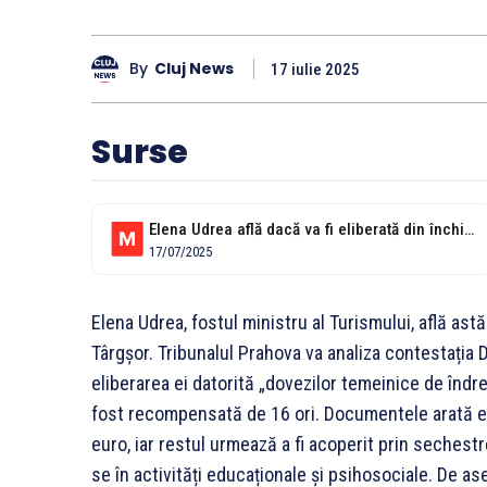
By
Cluj News
17 iulie 2025
Surse
Elena Udrea află dacă va fi eliberată din închisoare
17/07/2025
Elena Udrea, fostul ministru al Turismului, află astă
Târgșor. Tribunalul Prahova va analiza contestația D
eliberarea ei datorită „dovezilor temeinice de îndre
fost recompensată de 16 ori. Documentele arată ezo
euro, iar restul urmează a fi acoperit prin sechest
se în activități educaționale și psihosociale. De a