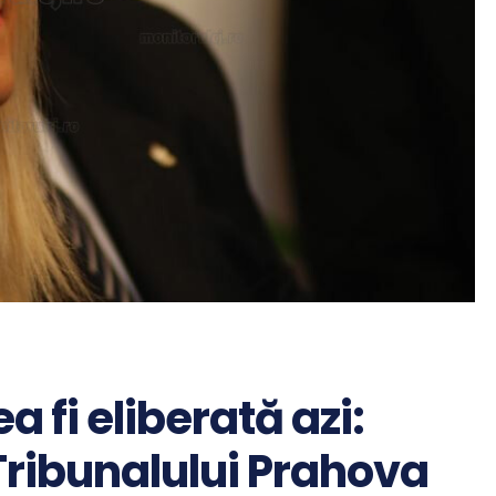
a fi eliberată azi:
 Tribunalului Prahova