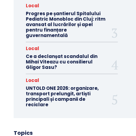
Local
Progres pe șantierul Spitalului
Pediatric Monobloc din Cluj: ritm
avansat al lucrărilor și apel
pentru finanțare
guvernamentală
Local
Ce a declanșat scandalul din
Mihai Viteazu cu consilierul
Gligor Sasu?
Local
UNTOLD ONE 2026: organizare,
transport prelungit, artiști
principali și campanii de
reciclare
Topics