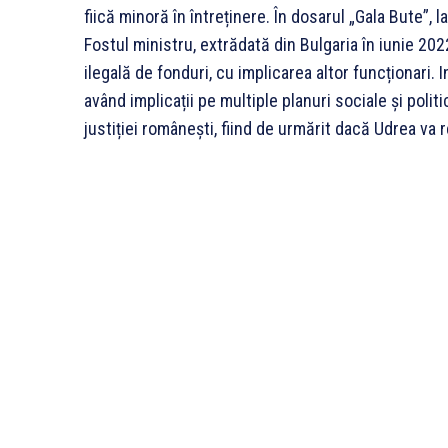
fiică minoră în întreținere. În dosarul „Gala Bute”, l
Fostul ministru, extrădată din Bulgaria în iunie 20
ilegală de fonduri, cu implicarea altor funcționari.
având implicații pe multiple planuri sociale și polit
justiției românești, fiind de urmărit dacă Udrea va