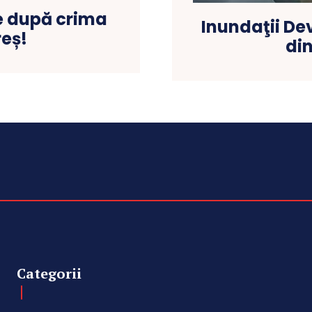
te după crima
Inundaţii De
eș!
din
Categorii