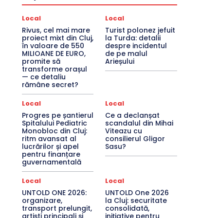
Local
Local
Rivus, cel mai mare
Turist polonez jefuit
proiect mixt din Cluj,
la Turda: detalii
în valoare de 550
despre incidentul
MILIOANE DE EURO,
de pe malul
promite să
Arieșului
transforme orașul
— ce detaliu
rămâne secret?
Local
Local
Progres pe șantierul
Ce a declanșat
Spitalului Pediatric
scandalul din Mihai
Monobloc din Cluj:
Viteazu cu
ritm avansat al
consilierul Gligor
lucrărilor și apel
Sasu?
pentru finanțare
guvernamentală
Local
Local
UNTOLD ONE 2026:
UNTOLD One 2026
organizare,
la Cluj: securitate
transport prelungit,
consolidată,
artiști principali și
inițiative pentru