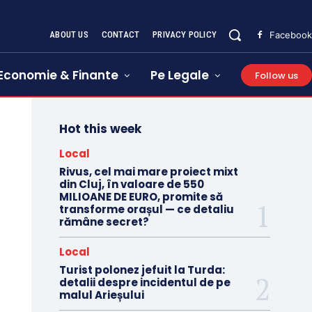
ABOUT US
CONTACT
PRIVACY POLICY
Facebook
Economie & Finante
Pe Legale
Follow us
Hot this week
Local
Rivus, cel mai mare proiect mixt
din Cluj, în valoare de 550
MILIOANE DE EURO, promite să
transforme orașul — ce detaliu
rămâne secret?
Local
Turist polonez jefuit la Turda:
detalii despre incidentul de pe
malul Arieșului