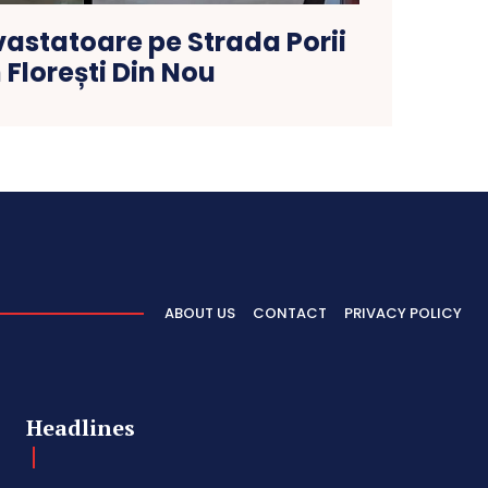
vastatoare pe Strada Porii
 Florești Din Nou
ABOUT US
CONTACT
PRIVACY POLICY
Headlines