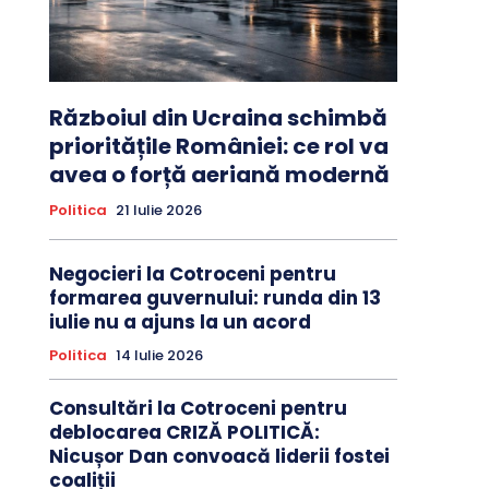
Războiul din Ucraina schimbă
prioritățile României: ce rol va
avea o forță aeriană modernă
Politica
21 Iulie 2026
Negocieri la Cotroceni pentru
formarea guvernului: runda din 13
iulie nu a ajuns la un acord
Politica
14 Iulie 2026
Consultări la Cotroceni pentru
deblocarea CRIZĂ POLITICĂ:
Nicușor Dan convoacă liderii fostei
coaliții