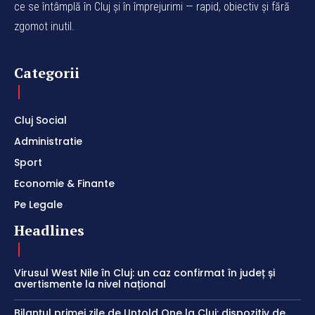
ce se întâmplă în Cluj și în împrejurimi — rapid, obiectiv și fără
zgomot inutil.
Categorii
Cluj Social
Administratie
Sport
Economie & Finante
Pe Legale
Headlines
Virusul West Nile în Cluj: un caz confirmat în județ și
avertismente la nivel național
Bilanțul primei zile de Untold One la Cluj: dispozitiv de