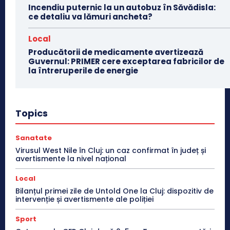
Incendiu puternic la un autobuz în Săvădisla:
ce detaliu va lămuri ancheta?
Local
Producătorii de medicamente avertizează
Guvernul: PRIMER cere exceptarea fabricilor de
la întreruperile de energie
Topics
Sanatate
Virusul West Nile în Cluj: un caz confirmat în județ și
avertismente la nivel național
Local
Bilanțul primei zile de Untold One la Cluj: dispozitiv de
intervenție și avertismente ale poliției
Sport