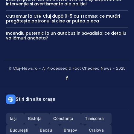
intervenție și avertismente ale poliției
Cutremur la CFR Cluj după 0-5 cu Tromsø: ce mutări
pregătește patronul și cine ar putea pleca
Incendiu puternic la un autobuz în Săvădisla: ce detaliu
va lămuri ancheta?
© Cluj-News.ro - AI Processed & Fact Checked News - 2025
Știri din alte orașe
Iași
Bistrița
Constanța
Timișoara
București
Bacău
Brașov
Craiova