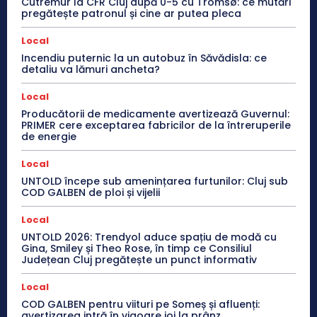
Cutremur la CFR Cluj după 0-5 cu Tromsø: ce mutări
pregătește patronul și cine ar putea pleca
Local
Incendiu puternic la un autobuz în Săvădisla: ce
detaliu va lămuri ancheta?
Local
Producătorii de medicamente avertizează Guvernul:
PRIMER cere exceptarea fabricilor de la întreruperile
de energie
Local
UNTOLD începe sub amenințarea furtunilor: Cluj sub
COD GALBEN de ploi și vijelii
Local
UNTOLD 2026: Trendyol aduce spațiu de modă cu
Gina, Smiley și Theo Rose, în timp ce Consiliul
Județean Cluj pregătește un punct informativ
Local
COD GALBEN pentru viituri pe Someș și afluenți:
avertizarea intră în vigoare joi la prânz