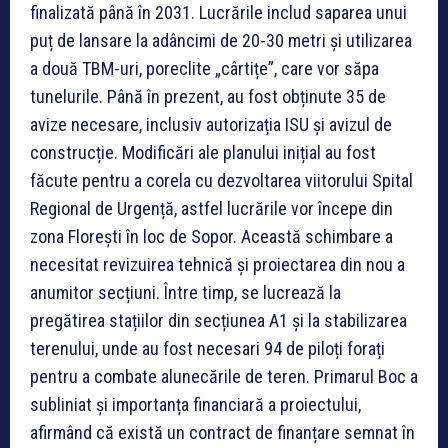
finalizată până în 2031. Lucrările includ saparea unui
puț de lansare la adâncimi de 20-30 metri și utilizarea
a două TBM-uri, poreclite „cârtițe”, care vor săpa
tunelurile. Până în prezent, au fost obținute 35 de
avize necesare, inclusiv autorizația ISU și avizul de
construcție. Modificări ale planului inițial au fost
făcute pentru a corela cu dezvoltarea viitorului Spital
Regional de Urgență, astfel lucrările vor începe din
zona Florești în loc de Sopor. Această schimbare a
necesitat revizuirea tehnică și proiectarea din nou a
anumitor secțiuni. Între timp, se lucrează la
pregătirea stațiilor din secțiunea A1 și la stabilizarea
terenului, unde au fost necesari 94 de piloți forați
pentru a combate alunecările de teren. Primarul Boc a
subliniat și importanța financiară a proiectului,
afirmând că există un contract de finanțare semnat în