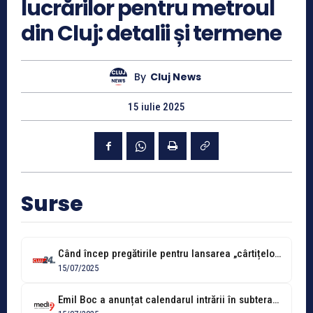
lucrărilor pentru metroul
din Cluj: detalii și termene
By
Cluj News
15 iulie 2025
Surse
Când încep pregătirile pentru lansarea „cârtițelor” în subteran. Noul termen avansat de...
15/07/2025
Emil Boc a anunțat calendarul intrării în subteran a „cârtițelor” pentru metrou