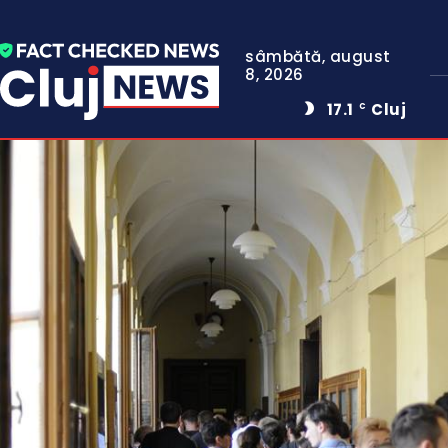
sâmbătă, august
8, 2026
17.1
Cluj
C