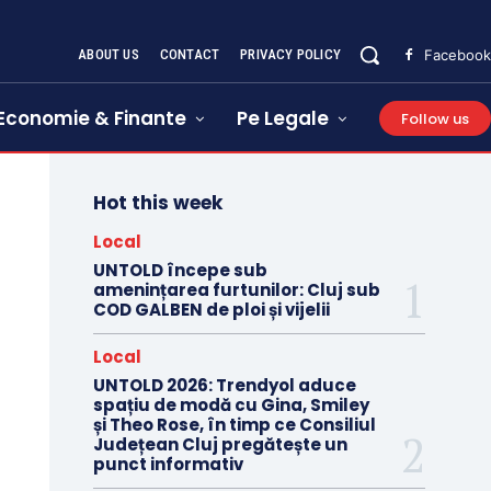
ABOUT US
CONTACT
PRIVACY POLICY
Facebook
Economie & Finante
Pe Legale
Follow us
Hot this week
Local
UNTOLD începe sub
amenințarea furtunilor: Cluj sub
COD GALBEN de ploi și vijelii
Local
UNTOLD 2026: Trendyol aduce
spațiu de modă cu Gina, Smiley
și Theo Rose, în timp ce Consiliul
Județean Cluj pregătește un
punct informativ