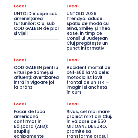
Local
Local
UNTOLD începe sub
UNTOLD 2026:
amenințarea
Trendyol aduce
furtunilor: Cluj sub
spațiu de modă cu
COD GALBEN de ploi
Gina, Smiley și Theo
și vijelii
Rose, în timp ce
Consiliul Județean
Cluj pregătește un
punct informativ
Local
Local
COD GALBEN pentru
Accident mortal pe
viituri pe Someș și
DN1-E60 la Vâlcele:
afluenți: avertizarea
motociclist lovit
intră în vigoare joi
frontal de un TIR —
la prânz
imagini și anchetă
în curs
Local
Local
Focar de loca
Rivus, cel mai mare
americană
proiect mixt din Cluj,
confirmat în
în valoare de 550
Băișoara (AFB):
MILIOANE DE EURO,
stupii și
promite să
echipamente
transforme orașul