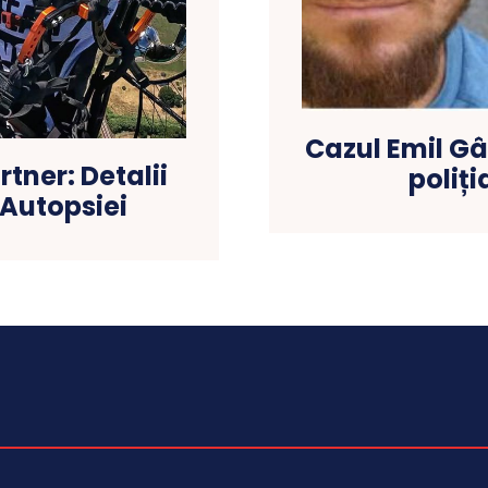
Cazul Emil Gâ
tner: Detalii
poliți
 Autopsiei