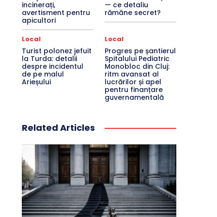
incinerați,
— ce detaliu
avertisment pentru
rămâne secret?
apicultori
Local
Local
Turist polonez jefuit
Progres pe șantierul
la Turda: detalii
Spitalului Pediatric
despre incidentul
Monobloc din Cluj:
de pe malul
ritm avansat al
Arieșului
lucrărilor și apel
pentru finanțare
guvernamentală
Related Articles