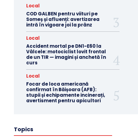
Local
COD GALBEN pentru viituri pe
Someș și afluenți: avertizarea
intră în vigoare joi la prânz
Local
Accident mortal pe DN1-E60 la
Vâlcele: motociclist lovit frontal
de un TIR — imagini și anchetă în
curs
Local
Focar de loca americană
confirmat în Băișoara (AFB):
stupii și echipamente incinerați,
avertisment pentru apicultori
Topics