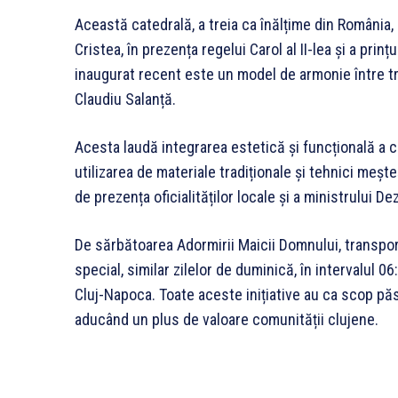
Această catedrală, a treia ca înălțime din România, 
Cristea, în prezența regelui Carol al II-lea și a prin
inaugurat recent este un model de armonie între tr
Claudiu Salanță.
Acesta laudă integrarea estetică și funcțională a cl
utilizarea de materiale tradiționale și tehnici meș
de prezența oficialităților locale și a ministrului De
De sărbătoarea Adormirii Maicii Domnului, transpor
special, similar zilelor de duminică, în intervalul
Cluj-Napoca. Toate aceste inițiative au ca scop păst
aducând un plus de valoare comunității clujene.