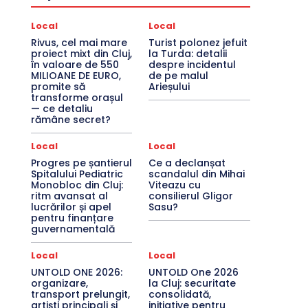
Local
Local
Rivus, cel mai mare
Turist polonez jefuit
proiect mixt din Cluj,
la Turda: detalii
în valoare de 550
despre incidentul
MILIOANE DE EURO,
de pe malul
promite să
Arieșului
transforme orașul
— ce detaliu
rămâne secret?
Local
Local
Progres pe șantierul
Ce a declanșat
Spitalului Pediatric
scandalul din Mihai
Monobloc din Cluj:
Viteazu cu
ritm avansat al
consilierul Gligor
lucrărilor și apel
Sasu?
pentru finanțare
guvernamentală
Local
Local
UNTOLD ONE 2026:
UNTOLD One 2026
organizare,
la Cluj: securitate
transport prelungit,
consolidată,
artiști principali și
inițiative pentru