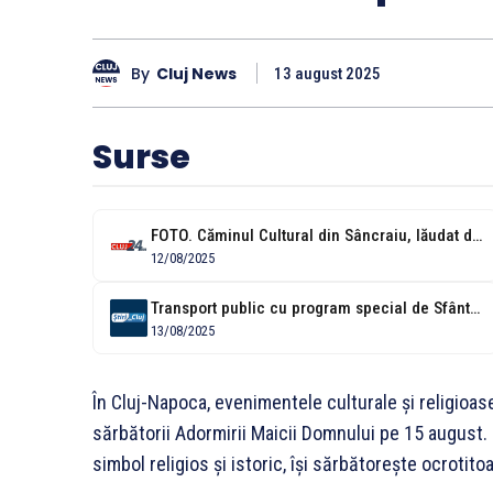
By
Cluj News
13 august 2025
Surse
FOTO. Căminul Cultural din Sâncraiu, lăudat de arhitectul-șef al Clujului: Model de...
12/08/2025
Transport public cu program special de Sfânta Maria la Cluj! Vezi când...
13/08/2025
În Cluj-Napoca, evenimentele culturale și religioas
sărbătorii Adormirii Maicii Domnului pe 15 august.
simbol religios și istoric, își sărbătorește ocrotito