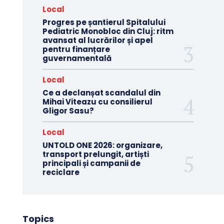
Local
Progres pe șantierul Spitalului
Pediatric Monobloc din Cluj: ritm
avansat al lucrărilor și apel
pentru finanțare
guvernamentală
Local
Ce a declanșat scandalul din
Mihai Viteazu cu consilierul
Gligor Sasu?
Local
UNTOLD ONE 2026: organizare,
transport prelungit, artiști
principali și campanii de
reciclare
Topics