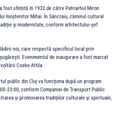
a fost sfințită în 1933 de către Patriarhul Miron
țului moștenitor Mihai. În Sâncraiu, căminul cultural
adiție și modernitate, conform arhitectului-șef
ădirii noi, care respectă specificul local prin
teșugărești. Evenimentul de inaugurare a fost marcat
zvoltării Cseke Attila.
tul public din Cluj va funcționa după un program
 06:00-23:00, conform Companiei de Transport Public
rarea și promovarea tradițiilor culturale și spirituale,