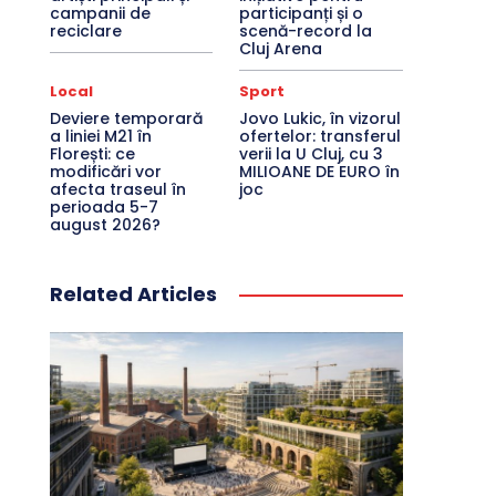
campanii de
participanți și o
reciclare
scenă-record la
Cluj Arena
Local
Sport
Deviere temporară
Jovo Lukic, în vizorul
a liniei M21 în
ofertelor: transferul
Florești: ce
verii la U Cluj, cu 3
modificări vor
MILIOANE DE EURO în
afecta traseul în
joc
perioada 5-7
august 2026?
Related Articles