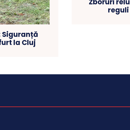
Zboruri rel
reguli
: Siguranță
urt la Cluj