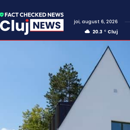
joi, august 6, 2026
20.3
Cluj
C