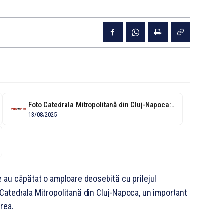
Foto Catedrala Mitropolitană din Cluj-Napoca: Monument istoric, sub hramul "Adormirea Maicii Domnului"...
13/08/2025
e au căpătat o amploare deosebită cu prilejul
 Catedrala Mitropolitană din Cluj-Napoca, un important
area.