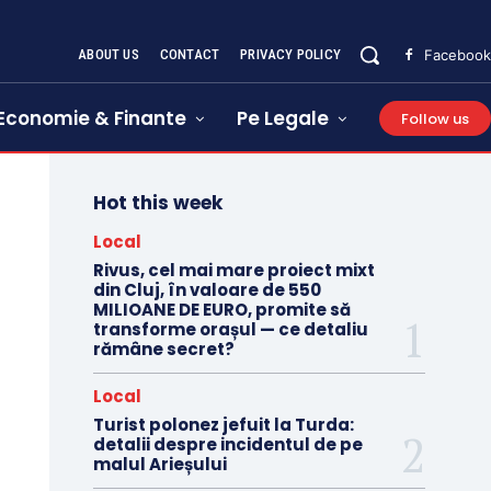
ABOUT US
CONTACT
PRIVACY POLICY
Facebook
Economie & Finante
Pe Legale
Follow us
Hot this week
Local
Rivus, cel mai mare proiect mixt
din Cluj, în valoare de 550
MILIOANE DE EURO, promite să
transforme orașul — ce detaliu
rămâne secret?
Local
Turist polonez jefuit la Turda:
detalii despre incidentul de pe
malul Arieșului