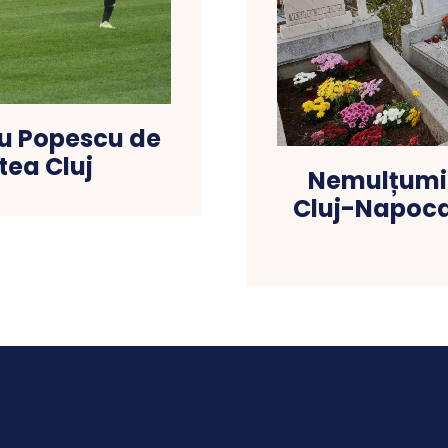
iu Popescu de
tea Cluj
Nemulțumiri
Cluj-Napoca: