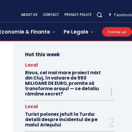
ABOUT US
CONTACT
PRIVACY POLICY
Facebook
Economie & Finante
Pe Legale
Follow us
Hot this week
Local
Rivus, cel mai mare proiect mixt
din Cluj, în valoare de 550
MILIOANE DE EURO, promite să
transforme orașul — ce detaliu
rămâne secret?
Local
Turist polonez jefuit la Turda:
detalii despre incidentul de pe
malul Arieșului