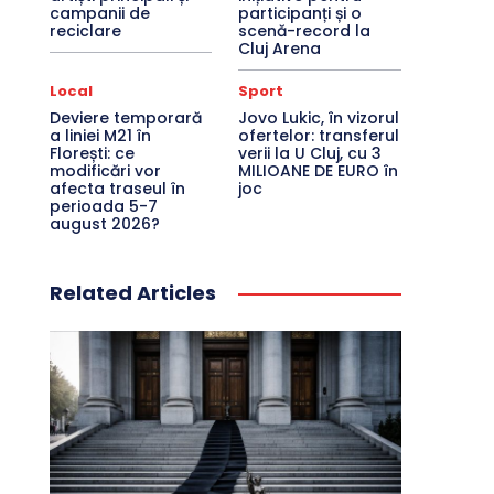
campanii de
participanți și o
reciclare
scenă-record la
Cluj Arena
Local
Sport
Deviere temporară
Jovo Lukic, în vizorul
a liniei M21 în
ofertelor: transferul
Florești: ce
verii la U Cluj, cu 3
modificări vor
MILIOANE DE EURO în
afecta traseul în
joc
perioada 5-7
august 2026?
Related Articles