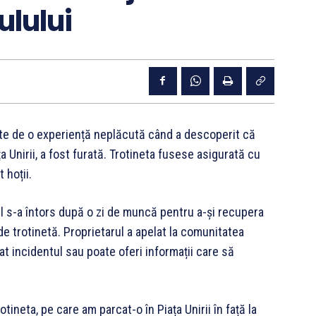
ulului
parte de o experiență neplăcută când a descoperit că
a Unirii, a fost furată. Trotineta fusese asigurată cu
 hoții.
ul s-a întors după o zi de muncă pentru a-și recupera
 de trotinetă. Proprietarul a apelat la comunitatea
t incidentul sau poate oferi informații care să
ineta, pe care am parcat-o în Piața Unirii în față la