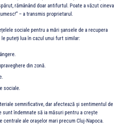
ispărut, rămânând doar antifurtul. Poate a văzut cineva
țumesc!” – a transmis proprietarul.
rețelele sociale pentru a mări șansele de a recupera
le puteți lua în cazul unui furt similar:
lângere.
supraveghere din zonă.
e.
e sociale.
teriale semnificative, dar afectează și sentimentul de
ale sunt îndemnate să ia măsuri pentru a crește
le centrale ale orașelor mari precum Cluj-Napoca.