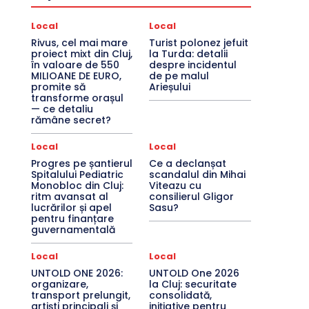
Local
Local
Rivus, cel mai mare
Turist polonez jefuit
proiect mixt din Cluj,
la Turda: detalii
în valoare de 550
despre incidentul
MILIOANE DE EURO,
de pe malul
promite să
Arieșului
transforme orașul
— ce detaliu
rămâne secret?
Local
Local
Progres pe șantierul
Ce a declanșat
Spitalului Pediatric
scandalul din Mihai
Monobloc din Cluj:
Viteazu cu
ritm avansat al
consilierul Gligor
lucrărilor și apel
Sasu?
pentru finanțare
guvernamentală
Local
Local
UNTOLD ONE 2026:
UNTOLD One 2026
organizare,
la Cluj: securitate
transport prelungit,
consolidată,
artiști principali și
inițiative pentru