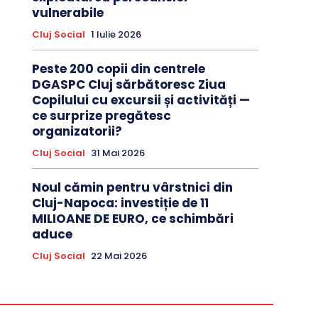
vulnerabile
Cluj Social
1 Iulie 2026
Peste 200 copii din centrele
DGASPC Cluj sărbătoresc Ziua
Copilului cu excursii și activități —
ce surprize pregătesc
organizatorii?
Cluj Social
31 Mai 2026
Noul cămin pentru vârstnici din
Cluj-Napoca: investiție de 11
MILIOANE DE EURO, ce schimbări
aduce
Cluj Social
22 Mai 2026