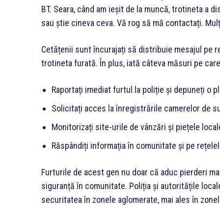
BT. Seara, când am ieșit de la muncă, trotineta a d
sau știe cineva ceva. Vă rog să mă contactați. Mul
Cetățenii sunt încurajați să distribuie mesajul pe 
trotineta furată. În plus, iată câteva măsuri pe care 
Raportați imediat furtul la poliție și depuneți o p
Solicitați acces la înregistrările camerelor de 
Monitorizați site-urile de vânzări și piețele local
Răspândiți informația în comunitate și pe rețelel
Furturile de acest gen nu doar că aduc pierderi ma
siguranță în comunitate. Poliția și autoritățile loc
securitatea în zonele aglomerate, mai ales în zone