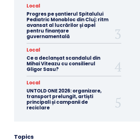
Local
Progres pe șantierul Spitalului
Pediatric Monobloc din Cluj: ritm
avansat al lucrărilor și apel
pentru finanțare
guvernamentală
Local
Ce a declanșat scandalul din
Mihai Viteazu cu consilierul
Gligor Sasu?
Local
UNTOLD ONE 2026: organizare,
transport prelungit, artiști
principali și campanii de
reciclare
Topics