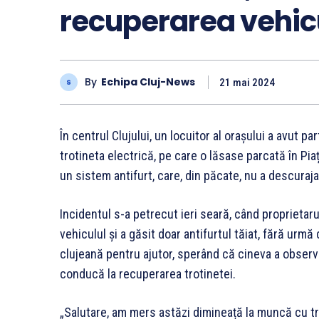
recuperarea vehic
By
Echipa Cluj-News
21 mai 2024
În centrul Clujului, un locuitor al orașului a avut 
trotineta electrică, pe care o lăsase parcată în Piaț
un sistem antifurt, care, din păcate, nu a descurajat
Incidentul s-a petrecut ieri seară, când proprietar
vehiculul și a găsit doar antifurtul tăiat, fără urmă
clujeană pentru ajutor, sperând că cineva a observa
conducă la recuperarea trotinetei.
„Salutare, am mers astăzi dimineață la muncă cu trot