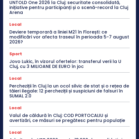
UNTOLD One 2026 la Cluj: securitate consolidată,
inițiative pentru participanți și o scenă-record la Cluj
Arena
Local
Deviere temporară a liniei M21 în Florești: ce
modificări vor afecta traseul în perioada 5-7 august
2026?
Sport
Jovo Lukic, în vizorul ofertelor: transferul verii la U
Cluj, cu 3 MILIOANE DE EURO în joc
Local
Percheziții în Cluj la un ocol silvic de stat și o rețea de
tăieri ilegale: 12 percheziții și suspiciuni de falsuri în
SUMAL 2.0
Local
Valul de căldură în Cluj: COD PORTOCALIU și
avertizări, ce măsuri se pregătesc pentru populație
Local