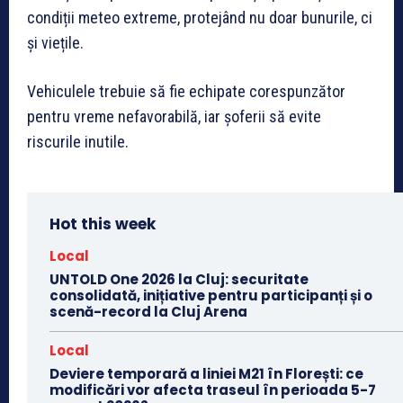
condiții meteo extreme, protejând nu doar bunurile, ci
și viețile.
Vehiculele trebuie să fie echipate corespunzător
pentru vreme nefavorabilă, iar șoferii să evite
riscurile inutile.
Hot this week
Local
UNTOLD One 2026 la Cluj: securitate
consolidată, inițiative pentru participanți și o
scenă-record la Cluj Arena
Local
Deviere temporară a liniei M21 în Florești: ce
modificări vor afecta traseul în perioada 5-7