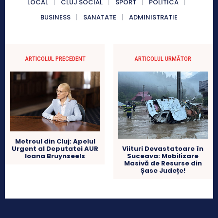
LOCAL
CLUJ SOCIAL
SPORT
POLITICA
BUSINESS
SANATATE
ADMINISTRATIE
ARTICOLUL PRECEDENT
ARTICOLUL URMĂTOR
Metroul din Cluj: Apelul
Urgent al Deputatei AUR
Viituri Devastatoare în
Ioana Bruynseels
Suceava: Mobilizare
Masivă de Resurse din
Șase Județe!