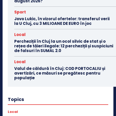
august 2026?
Sport
Jovo Lukic, în vizorul ofertelor: transferul verii
la U Cluj, cu 3 MILIOANE DE EURO în joc
Local
Percheziții în Cluj la un ocol silvic de stat și o
rețea de tăieri ilegale: 12 percheziții și suspiciuni
de falsuri în SUMAL 2.0
Local
Valul de căldură în Cluj: COD PORTOCALIU și
avertizări, ce măsuri se pregătesc pentru
populație
Topics
Local