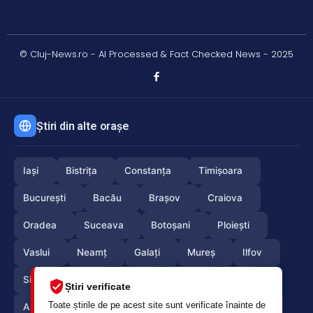
© Cluj-News.ro - AI Processed & Fact Checked News - 2025
Știri din alte orașe
Iași
Bistrița
Constanța
Timișoara
București
Bacău
Brașov
Craiova
Oradea
Suceava
Botoșani
Ploiești
Vaslui
Neamț
Galați
Mureș
Ilfov
Sibiu
Arad
Alba
Tulcea
Olt
Știri verificate
Toate știrile de pe acest site sunt verificate înainte de
Arges
Maramures
Vrancea
Satumare