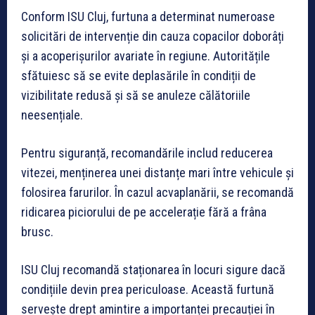
Conform ISU Cluj, furtuna a determinat numeroase
solicitări de intervenție din cauza copacilor doborâți
și a acoperișurilor avariate în regiune. Autoritățile
sfătuiesc să se evite deplasările în condiții de
vizibilitate redusă și să se anuleze călătoriile
neesențiale.
Pentru siguranță, recomandările includ reducerea
vitezei, menținerea unei distanțe mari între vehicule și
folosirea farurilor. În cazul acvaplanării, se recomandă
ridicarea piciorului de pe accelerație fără a frâna
brusc.
ISU Cluj recomandă staționarea în locuri sigure dacă
condițiile devin prea periculoase. Această furtună
servește drept amintire a importanței precauției în