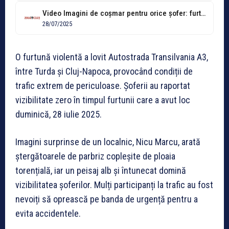
Video Imagini de coșmar pentru orice șofer: furtuna puternică de duminică, filmată...
28/07/2025
O furtună violentă a lovit Autostrada Transilvania A3,
între Turda și Cluj-Napoca, provocând condiții de
trafic extrem de periculoase. Șoferii au raportat
vizibilitate zero în timpul furtunii care a avut loc
duminică, 28 iulie 2025.
Imagini surprinse de un localnic, Nicu Marcu, arată
ștergătoarele de parbriz copleșite de ploaia
torențială, iar un peisaj alb și întunecat domină
vizibilitatea șoferilor. Mulți participanți la trafic au fost
nevoiți să oprească pe banda de urgență pentru a
evita accidentele.