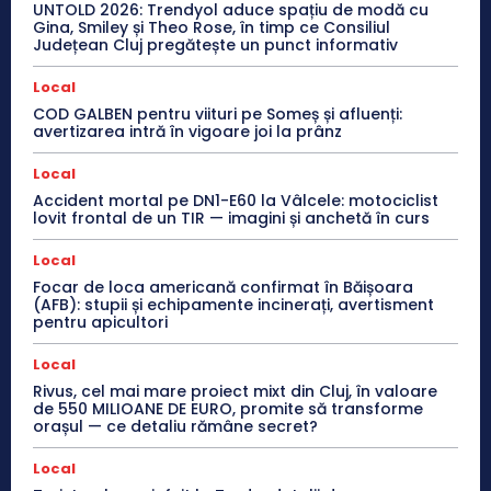
UNTOLD 2026: Trendyol aduce spațiu de modă cu
Gina, Smiley și Theo Rose, în timp ce Consiliul
Județean Cluj pregătește un punct informativ
Local
COD GALBEN pentru viituri pe Someș și afluenți:
avertizarea intră în vigoare joi la prânz
Local
Accident mortal pe DN1-E60 la Vâlcele: motociclist
lovit frontal de un TIR — imagini și anchetă în curs
Local
Focar de loca americană confirmat în Băișoara
(AFB): stupii și echipamente incinerați, avertisment
pentru apicultori
Local
Rivus, cel mai mare proiect mixt din Cluj, în valoare
de 550 MILIOANE DE EURO, promite să transforme
orașul — ce detaliu rămâne secret?
Local