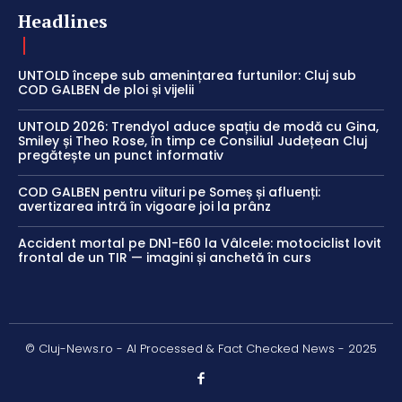
Headlines
UNTOLD începe sub amenințarea furtunilor: Cluj sub
COD GALBEN de ploi și vijelii
UNTOLD 2026: Trendyol aduce spațiu de modă cu Gina,
Smiley și Theo Rose, în timp ce Consiliul Județean Cluj
pregătește un punct informativ
COD GALBEN pentru viituri pe Someș și afluenți:
avertizarea intră în vigoare joi la prânz
Accident mortal pe DN1-E60 la Vâlcele: motociclist lovit
frontal de un TIR — imagini și anchetă în curs
© Cluj-News.ro - AI Processed & Fact Checked News - 2025