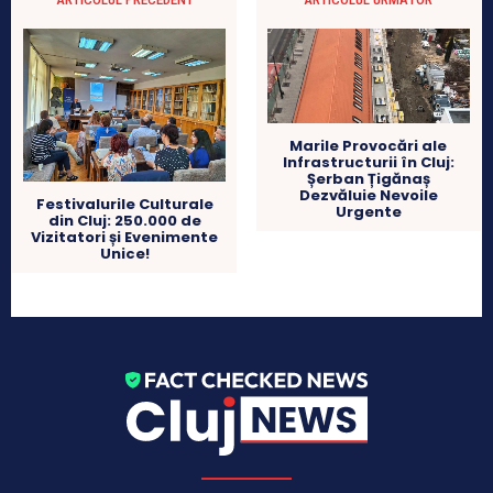
Marile Provocări ale
Infrastructurii în Cluj:
Șerban Țigănaș
Dezvăluie Nevoile
Festivalurile Culturale
Urgente
din Cluj: 250.000 de
Vizitatori și Evenimente
Unice!