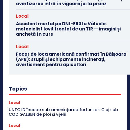
avertizarea intră în vigoare joi la prânz
Local
Accident mortal pe DN1-E60 la Vâlcele:
motociclist lovit frontal de un TIR — imagini și
anchetă în curs
Local
Focar de loca americană confirmat în Băișoara
(AFB): stupii și echipamente incinerați,
avertisment pentru apicultori
Topics
Local
UNTOLD începe sub amenințarea furtunilor: Cluj sub
COD GALBEN de ploi și vijelii
Local