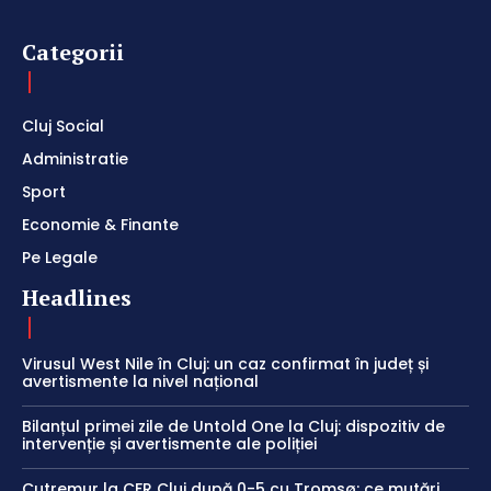
Categorii
Cluj Social
Administratie
Sport
Economie & Finante
Pe Legale
Headlines
Virusul West Nile în Cluj: un caz confirmat în județ și
avertismente la nivel național
Bilanțul primei zile de Untold One la Cluj: dispozitiv de
intervenție și avertismente ale poliției
Cutremur la CFR Cluj după 0-5 cu Tromsø: ce mutări