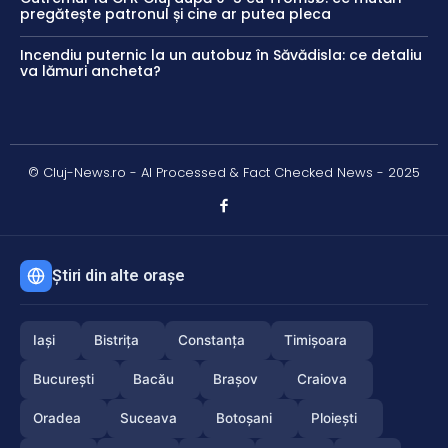
pregătește patronul și cine ar putea pleca
Incendiu puternic la un autobuz în Săvădisla: ce detaliu
va lămuri ancheta?
© Cluj-News.ro - AI Processed & Fact Checked News - 2025
Știri din alte orașe
Iași
Bistrița
Constanța
Timișoara
București
Bacău
Brașov
Craiova
Oradea
Suceava
Botoșani
Ploiești