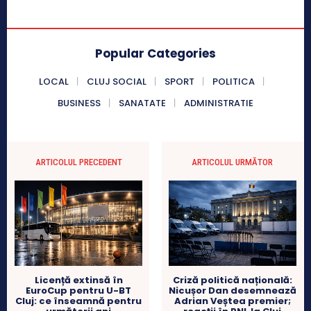
Popular Categories
LOCAL
CLUJ SOCIAL
SPORT
POLITICA
BUSINESS
SANATATE
ADMINISTRATIE
ARTICOLUL PRECEDENT
ARTICOLUL URMĂTOR
Licență extinsă în
Criză politică națională:
EuroCup pentru U-BT
Nicușor Dan desemnează
Cluj: ce înseamnă pentru
Adrian Veștea premier;