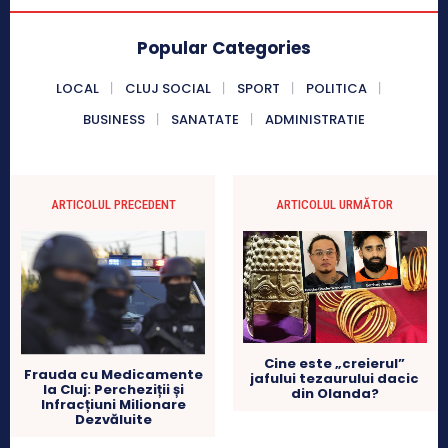
Popular Categories
LOCAL
CLUJ SOCIAL
SPORT
POLITICA
BUSINESS
SANATATE
ADMINISTRATIE
ARTICOLUL PRECEDENT
ARTICOLUL URMĂTOR
Cine este „creierul”
Frauda cu Medicamente
jafului tezaurului dacic
la Cluj: Percheziții și
din Olanda?
Infracțiuni Milionare
Dezvăluite