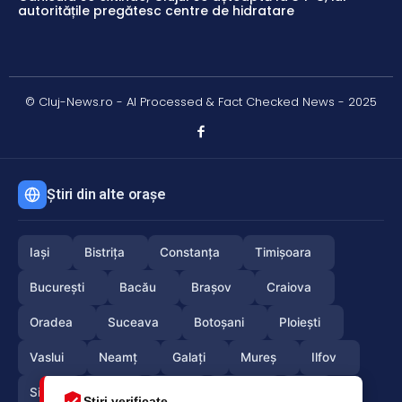
autoritățile pregătesc centre de hidratare
© Cluj-News.ro - AI Processed & Fact Checked News - 2025
Știri din alte orașe
Iași
Bistrița
Constanța
Timișoara
București
Bacău
Brașov
Craiova
Oradea
Suceava
Botoșani
Ploiești
Vaslui
Neamț
Galați
Mureș
Ilfov
Sibiu
Arad
Alba
Tulcea
Olt
Știri verificate