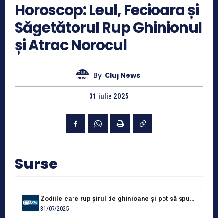
Horoscop: Leul, Fecioara și
Săgetătorul Rup Ghinionul
și Atrac Norocul
By
Cluj News
31 iulie 2025
Surse
Zodiile care rup șirul de ghinioane și pot să spună, fără ezitare:...
31/07/2025