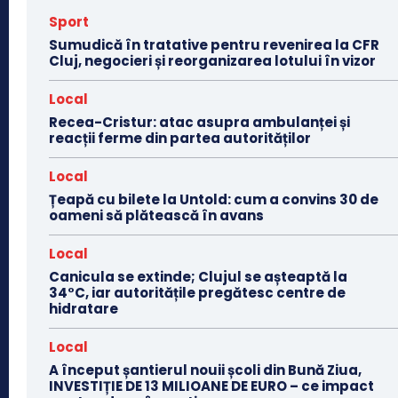
Sport
Sumudică în tratative pentru revenirea la CFR
Cluj, negocieri și reorganizarea lotului în vizor
Local
Recea-Cristur: atac asupra ambulanței și
reacții ferme din partea autorităților
Local
Țeapă cu bilete la Untold: cum a convins 30 de
oameni să plătească în avans
Local
Canicula se extinde; Clujul se așteaptă la
34°C, iar autoritățile pregătesc centre de
hidratare
Local
A început șantierul nouii școli din Bună Ziua,
INVESTIȚIE DE 13 MILIOANE DE EURO – ce impact