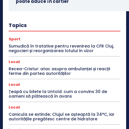
poate aduce în cartier
Topics
Sport
Sumudică în tratative pentru revenirea la CFR Cluj,
negocieri și reorganizarea lotului în vizor
Local
Recea-Cristur: atac asupra ambulanței și reacții
ferme din partea autorităților
Local
Țeapă cu bilete la Untold: cum a convins 30 de
oameni să plătească în avans
Local
Canicula se extinde; Clujul se așteaptă la 34°C, iar
autoritățile pregătesc centre de hidratare