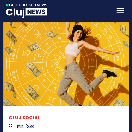
CLUJ SOCIAL
1
min.
Read