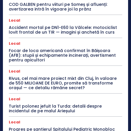
COD GALBEN pentru viituri pe Someș și afluenți:
avertizarea intră în vigoare joi la prânz
Local
Accident mortal pe DN1-E60 la Vâlcele: motociclist
lovit frontal de un TIR — imagini și anchetă în curs
Local
Focar de loca americană confirmat în Băișoara
(AFB): stupii și echipamente incinerați, avertisment
pentru apicultori
Local
Rivus, cel mai mare proiect mixt din Cluj, în valoare
de 550 MILIOANE DE EURO, promite să transforme
orașul — ce detaliu rămâne secret?
Local
Turist polonez jefuit la Turda: detalii despre
incidentul de pe malul Arieșului
Local
Progres pe șantierul Spitalului Pediatric Monobloc