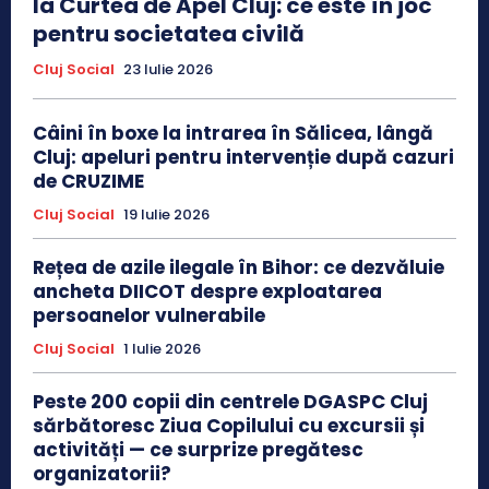
la Curtea de Apel Cluj: ce este în joc
pentru societatea civilă
Cluj Social
23 Iulie 2026
Câini în boxe la intrarea în Sălicea, lângă
Cluj: apeluri pentru intervenție după cazuri
de CRUZIME
Cluj Social
19 Iulie 2026
Rețea de azile ilegale în Bihor: ce dezvăluie
ancheta DIICOT despre exploatarea
persoanelor vulnerabile
Cluj Social
1 Iulie 2026
Peste 200 copii din centrele DGASPC Cluj
sărbătoresc Ziua Copilului cu excursii și
activități — ce surprize pregătesc
organizatorii?