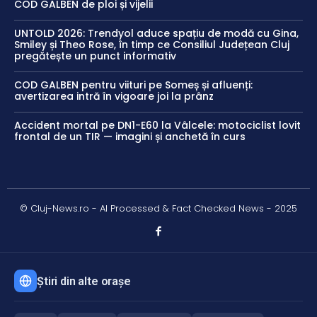
COD GALBEN de ploi și vijelii
UNTOLD 2026: Trendyol aduce spațiu de modă cu Gina,
Smiley și Theo Rose, în timp ce Consiliul Județean Cluj
pregătește un punct informativ
COD GALBEN pentru viituri pe Someș și afluenți:
avertizarea intră în vigoare joi la prânz
Accident mortal pe DN1-E60 la Vâlcele: motociclist lovit
frontal de un TIR — imagini și anchetă în curs
© Cluj-News.ro - AI Processed & Fact Checked News - 2025
Știri din alte orașe