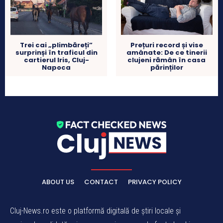
Prețuri record și vise
Trei cai „plimbăreți”
amânate: De ce tinerii
surprinși în traficul din
clujeni rămân în casa
cartierul Iris, Cluj-
părinților
Napoca
ABOUT US
CONTACT
PRIVACY POLICY
Cluj-News.ro este o platformă digitală de știri locale și