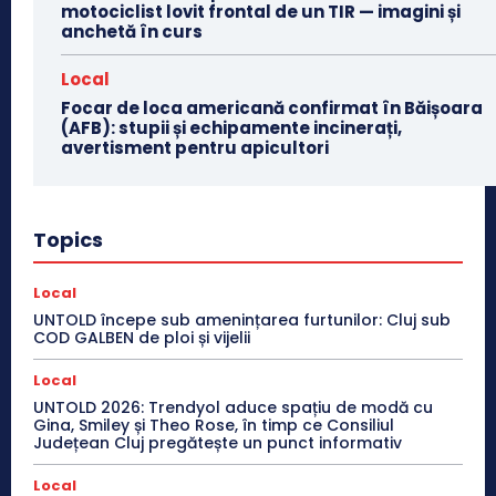
motociclist lovit frontal de un TIR — imagini și
anchetă în curs
Local
Focar de loca americană confirmat în Băișoara
(AFB): stupii și echipamente incinerați,
avertisment pentru apicultori
Topics
Local
UNTOLD începe sub amenințarea furtunilor: Cluj sub
COD GALBEN de ploi și vijelii
Local
UNTOLD 2026: Trendyol aduce spațiu de modă cu
Gina, Smiley și Theo Rose, în timp ce Consiliul
Județean Cluj pregătește un punct informativ
Local