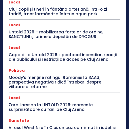
Local
Cluj: copii și tineri în fântâna arteziană, într-o zi
toridă, transformând-o într-un aqua park
Local
Untold 2026 – mobilizarea forțelor de ordine,
SANCȚIUNI și primele depistări de DROGURI
Local
Capaldi la Untold 2026: spectacol incendiar, reacții
ale publicului și restricții de acces pe Cluj Arena
Politica
Moody’s menține ratingul României la BAA3;
perspectiva negativă ridică întrebări despre
viitoarele reforme
Local
Zara Larsson la UNTOLD 2026: momente
surprinzătoare cu fani pe Cluj Arena
Sanatate
Virusul West Nile în Cluj: un caz confirmat în județ și