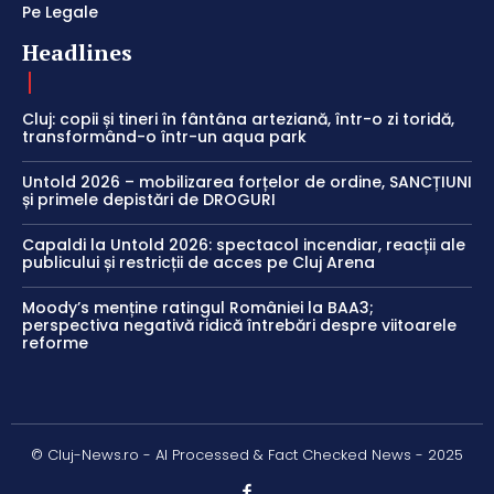
Pe Legale
Headlines
Cluj: copii și tineri în fântâna arteziană, într-o zi toridă,
transformând-o într-un aqua park
Untold 2026 – mobilizarea forțelor de ordine, SANCȚIUNI
și primele depistări de DROGURI
Capaldi la Untold 2026: spectacol incendiar, reacții ale
publicului și restricții de acces pe Cluj Arena
Moody’s menține ratingul României la BAA3;
perspectiva negativă ridică întrebări despre viitoarele
reforme
© Cluj-News.ro - AI Processed & Fact Checked News - 2025