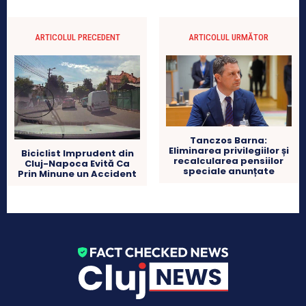
ARTICOLUL PRECEDENT
ARTICOLUL URMĂTOR
Tanczos Barna:
Eliminarea privilegiilor și
Biciclist Imprudent din
recalcularea pensiilor
Cluj-Napoca Evită Ca
speciale anunțate
Prin Minune un Accident