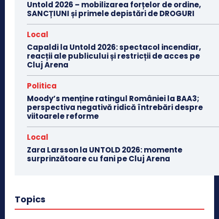
Untold 2026 – mobilizarea forțelor de ordine,
SANCȚIUNI și primele depistări de DROGURI
Local
Capaldi la Untold 2026: spectacol incendiar,
reacții ale publicului și restricții de acces pe
Cluj Arena
Politica
Moody’s menține ratingul României la BAA3;
perspectiva negativă ridică întrebări despre
viitoarele reforme
Local
Zara Larsson la UNTOLD 2026: momente
surprinzătoare cu fani pe Cluj Arena
Topics