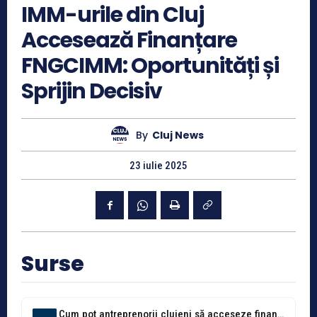
IMM-urile din Cluj
Accesează Finanțare
FNGCIMM: Oportunități și
Sprijin Decisiv
By
Cluj News
23 iulie 2025
Surse
Cum pot antreprenorii clujeni să acceseze finanțare cu ajutorul garanțiilor FNGCIMM. Fondul...