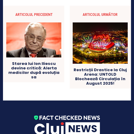
ARTICOLUL PRECEDENT
ARTICOLUL URMĂTOR
Starea lui Ion Iliescu
devine critică: Alerta
Restricții Drastice la Cluj
medicilor după evoluția
Arena: UNTOLD
sa
Blochează Circulația în
August 2025!