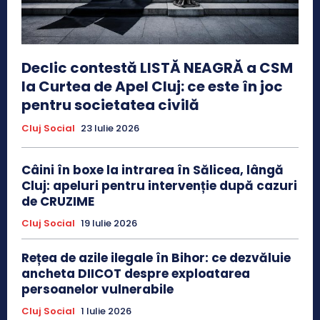
Declic contestă LISTĂ NEAGRĂ a CSM
la Curtea de Apel Cluj: ce este în joc
pentru societatea civilă
Cluj Social
23 Iulie 2026
Câini în boxe la intrarea în Sălicea, lângă
Cluj: apeluri pentru intervenție după cazuri
de CRUZIME
Cluj Social
19 Iulie 2026
Rețea de azile ilegale în Bihor: ce dezvăluie
ancheta DIICOT despre exploatarea
persoanelor vulnerabile
Cluj Social
1 Iulie 2026