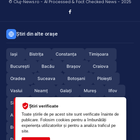
© Cluj-News.ro - AI Processed & Fact Checked News - 2025
Știri din alte orașe
Iași
Bistrița
Constanța
Timișoara
București
Bacău
Brașov
Craiova
Oradea
Suceava
Botoșani
Ploiești
Vaslui
Neamț
Galați
Mureș
Ilfov
Sibiu
Arad
Alba
Tulcea
Olt
Știri verificate
Toate știrile de pe acest site sunt verificate înainte de
Arges
Maramures
Vrancea
Satumare
publicare. Folosim cookies pentru a îmbunătăți
experiența utilizatorilor și pentru a analiza traficul pe
Buzau
Braila
Calarasi
Caras-Severin
site.
Dambovita
Giurgiu
Gorj
Hunedoara