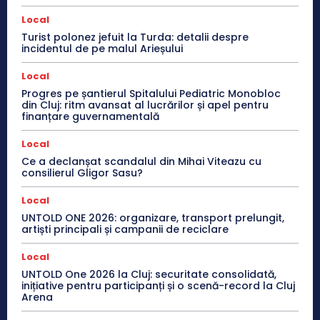
Local
Turist polonez jefuit la Turda: detalii despre
incidentul de pe malul Arieșului
Local
Progres pe șantierul Spitalului Pediatric Monobloc
din Cluj: ritm avansat al lucrărilor și apel pentru
finanțare guvernamentală
Local
Ce a declanșat scandalul din Mihai Viteazu cu
consilierul Gligor Sasu?
Local
UNTOLD ONE 2026: organizare, transport prelungit,
artiști principali și campanii de reciclare
Local
UNTOLD One 2026 la Cluj: securitate consolidată,
inițiative pentru participanți și o scenă-record la Cluj
Arena