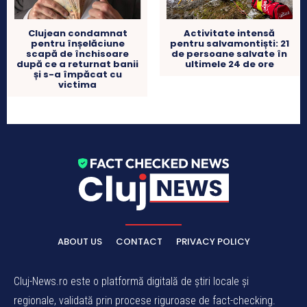
Clujean condamnat
Activitate intensă
pentru înșelăciune
pentru salvamontiști: 21
scapă de închisoare
de persoane salvate în
după ce a returnat banii
ultimele 24 de ore
și s-a împăcat cu
victima
ABOUT US
CONTACT
PRIVACY POLICY
Cluj-News.ro este o platformă digitală de știri locale și
regionale, validată prin procese riguroase de fact-checking.