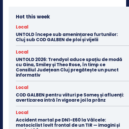
Hot this week
Local
UNTOLD începe sub amenințarea furtunilor:
Cluj sub COD GALBEN de ploi și vijelii
Local
UNTOLD 2026: Trendyol aduce spațiu de modă
cu Gina, Smiley și Theo Rose, în timp ce
Consiliul Județean Cluj pregătește un punct
informativ
Local
COD GALBEN pentru viituri pe Someș și afluenți:
avertizarea intră în vigoare joi la prânz
Local
Accident mortal pe DN1-E60 la Vâlcele:
motociclist lovit frontal de un TIR — imagini și