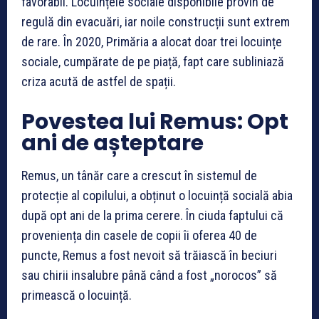
favorabil. Locuințele sociale disponibile provin de
regulă din evacuări, iar noile construcții sunt extrem
de rare. În 2020, Primăria a alocat doar trei locuințe
sociale, cumpărate de pe piață, fapt care subliniază
criza acută de astfel de spații.
Povestea lui Remus: Opt
ani de așteptare
Remus, un tânăr care a crescut în sistemul de
protecție al copilului, a obținut o locuință socială abia
după opt ani de la prima cerere. În ciuda faptului că
proveniența din casele de copii îi oferea 40 de
puncte, Remus a fost nevoit să trăiască în beciuri
sau chirii insalubre până când a fost „norocos” să
primească o locuință.