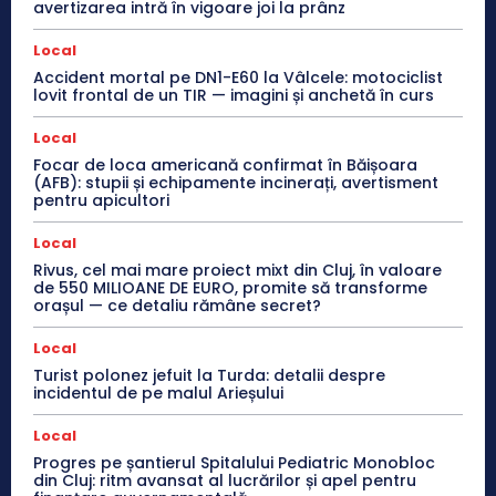
avertizarea intră în vigoare joi la prânz
Local
Accident mortal pe DN1-E60 la Vâlcele: motociclist
lovit frontal de un TIR — imagini și anchetă în curs
Local
Focar de loca americană confirmat în Băișoara
(AFB): stupii și echipamente incinerați, avertisment
pentru apicultori
Local
Rivus, cel mai mare proiect mixt din Cluj, în valoare
de 550 MILIOANE DE EURO, promite să transforme
orașul — ce detaliu rămâne secret?
Local
Turist polonez jefuit la Turda: detalii despre
incidentul de pe malul Arieșului
Local
Progres pe șantierul Spitalului Pediatric Monobloc
din Cluj: ritm avansat al lucrărilor și apel pentru