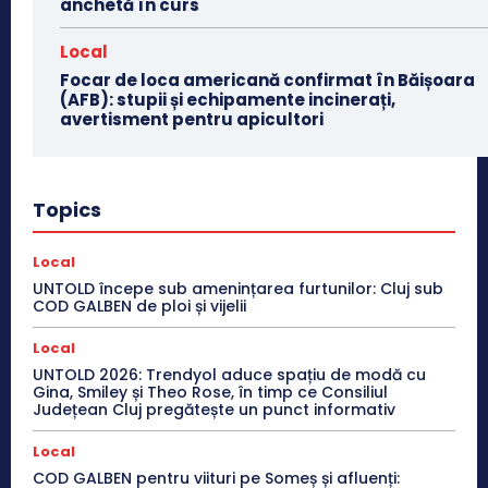
anchetă în curs
Local
Focar de loca americană confirmat în Băișoara
(AFB): stupii și echipamente incinerați,
avertisment pentru apicultori
Topics
Local
UNTOLD începe sub amenințarea furtunilor: Cluj sub
COD GALBEN de ploi și vijelii
Local
UNTOLD 2026: Trendyol aduce spațiu de modă cu
Gina, Smiley și Theo Rose, în timp ce Consiliul
Județean Cluj pregătește un punct informativ
Local
COD GALBEN pentru viituri pe Someș și afluenți: