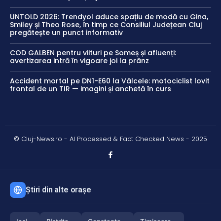
UNTOLD 2026: Trendyol aduce spațiu de modă cu Gina,
Smiley și Theo Rose, în timp ce Consiliul Județean Cluj
pregătește un punct informativ
COD GALBEN pentru viituri pe Someș și afluenți:
avertizarea intră în vigoare joi la prânz
Accident mortal pe DN1-E60 la Vâlcele: motociclist lovit
frontal de un TIR — imagini și anchetă în curs
© Cluj-News.ro - AI Processed & Fact Checked News - 2025
Știri din alte orașe