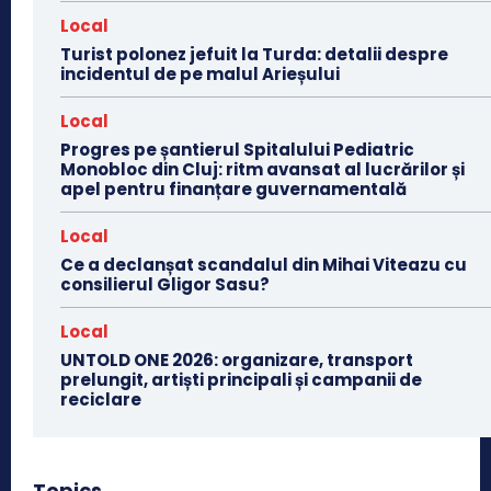
Local
Turist polonez jefuit la Turda: detalii despre
incidentul de pe malul Arieșului
Local
Progres pe șantierul Spitalului Pediatric
Monobloc din Cluj: ritm avansat al lucrărilor și
apel pentru finanțare guvernamentală
Local
Ce a declanșat scandalul din Mihai Viteazu cu
consilierul Gligor Sasu?
Local
UNTOLD ONE 2026: organizare, transport
prelungit, artiști principali și campanii de
reciclare
Topics