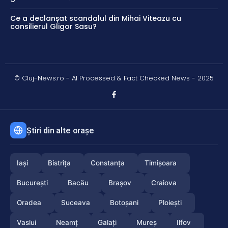
Ce a declanșat scandalul din Mihai Viteazu cu
consilierul Gligor Sasu?
© Cluj-News.ro - AI Processed & Fact Checked News - 2025
Știri din alte orașe
Iași
Bistrița
Constanța
Timișoara
București
Bacău
Brașov
Craiova
Oradea
Suceava
Botoșani
Ploiești
Vaslui
Neamț
Galați
Mureș
Ilfov