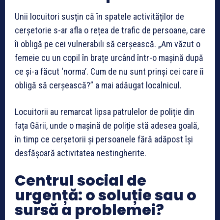
Unii locuitori susțin că în spatele activităților de
cerșetorie s-ar afla o rețea de trafic de persoane, care
îi obligă pe cei vulnerabili să cerșească. „Am văzut o
femeie cu un copil în brațe urcând într-o mașină după
ce și-a făcut ‘norma’. Cum de nu sunt prinși cei care îi
obligă să cerșească?” a mai adăugat localnicul.
Locuitorii au remarcat lipsa patrulelor de poliție din
fața Gării, unde o mașină de poliție stă adesea goală,
în timp ce cerșetorii și persoanele fără adăpost își
desfășoară activitatea nestingherite.
Centrul social de
urgență: o soluție sau o
sursă a problemei?