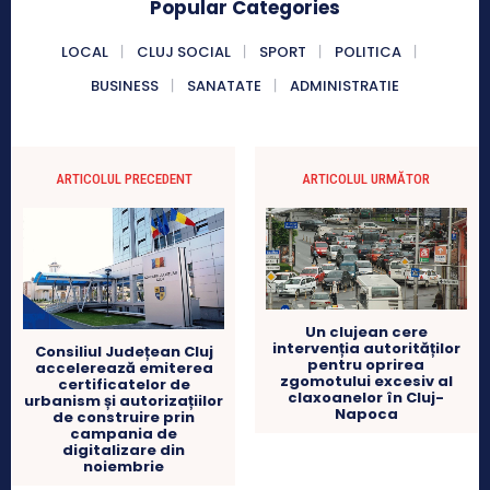
Popular Categories
LOCAL
CLUJ SOCIAL
SPORT
POLITICA
BUSINESS
SANATATE
ADMINISTRATIE
ARTICOLUL PRECEDENT
ARTICOLUL URMĂTOR
Un clujean cere
intervenția autorităților
Consiliul Județean Cluj
pentru oprirea
accelerează emiterea
zgomotului excesiv al
certificatelor de
claxoanelor în Cluj-
urbanism și autorizațiilor
Napoca
de construire prin
campania de
digitalizare din
noiembrie