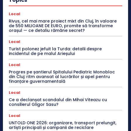
Local
Rivus, cel mai mare proiect mixt din Cluj, în valoare
de 550 MILIOANE DE EURO, promite să transforme
orașul — ce detaliu rămâne secret?
Local
Turist polonez jefuit la Turda: detalii despre
incidentul de pe malul Arieșului
Local
Progres pe șantierul Spitalului Pediatric Monobloc
din Cluj: ritm avansat al lucrărilor și apel pentru
finanțare guvernamentală
Local
Ce a declanșat scandalul din Mihai Viteazu cu
consilierul Gligor Sasu?
Local
UNTOLD ONE 2026: organizare, transport prelungit,
artiști principali și campanii de reciclare