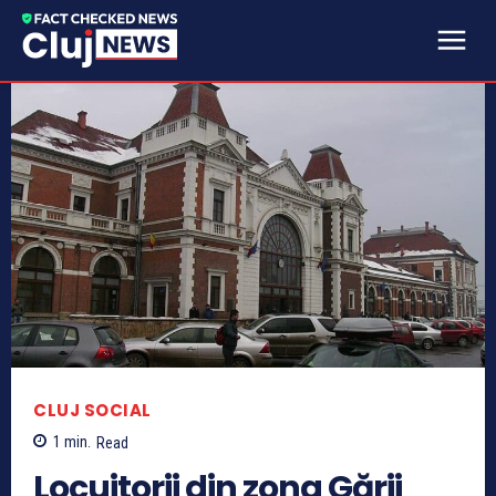
CLUJ SOCIAL
1
min.
Read
Locuitorii din zona Gării