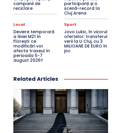
campanii de
participanți și o
reciclare
scenă-record la
Cluj Arena
Local
Sport
Deviere temporară
Jovo Lukic, în vizorul
a liniei M21 în
ofertelor: transferul
Florești: ce
verii la U Cluj, cu 3
modificări vor
MILIOANE DE EURO în
afecta traseul în
joc
perioada 5-7
august 2026?
Related Articles