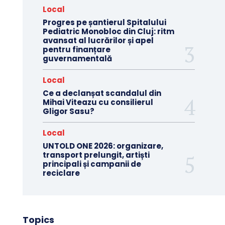
Local
Progres pe șantierul Spitalului
Pediatric Monobloc din Cluj: ritm
avansat al lucrărilor și apel
pentru finanțare
guvernamentală
Local
Ce a declanșat scandalul din
Mihai Viteazu cu consilierul
Gligor Sasu?
Local
UNTOLD ONE 2026: organizare,
transport prelungit, artiști
principali și campanii de
reciclare
Topics