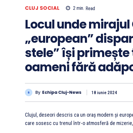
CLUJ SOCIAL
2
min.
Read
Locul unde mirajul
„european” dispare
stele” își primește 
oameni fără adăpo
By
Echipa Cluj-News
18 iunie 2024
Clujul, deseori descris ca un oraș modern și europea
care sosesc cu trenul într-o atmosferă de mizerie