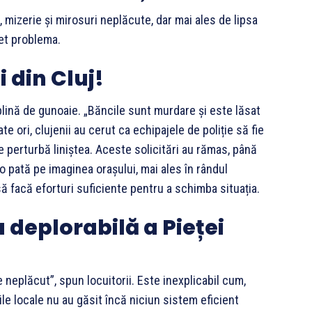
, mizerie și mirosuri neplăcute, dar mai ales de lipsa
let problema.
i din Cluj!
lină de gunoaie. „Băncile sunt murdare și este lăsat
e ori, clujenii au cerut ca echipajele de poliție să fie
e perturbă liniștea. Aceste solicitări au rămas, până
pată pe imaginea orașului, mai ales în rândul
 să facă eforturi suficiente pentru a schimba situația.
 deplorabilă a Pieței
e neplăcut”, spun locuitorii. Este inexplicabil cum,
le locale nu au găsit încă niciun sistem eficient