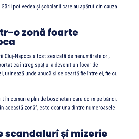
 Gării pot vedea și șobolanii care au apărut din cauza
tr-o zonă foarte
oca
ii Cluj-Napoca a fost sesizată de nenumărate ori,
ortat că întreg spațiul a devenit un focar de
i, urinează unde apucă și se ceartă fie între ei, fie cu
ort în comun e plin de boschetari care dorm pe bănci,
ul în această zonă”, este doar una dintre numeroasele
e scandaluri și mizerie