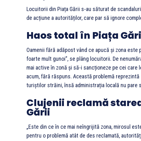
Locuitorii din Piața Gării s-au săturat de scandaluri
de acțiune a autorităților, care par să ignore comp
Haos total în Piața Gări
Oamenii fără adăpost vând ce apucă și zona este p
foarte mult gunoi”, se plâng locuitorii. De nenumărat
mai active în zonă și să-i sancționeze pe cei care l
acum, fără răspuns. Această problemă reprezintă o 
turiștilor străini, însă administrația locală nu pare
Clujenii reclamă starea
Gării
„Este din ce în ce mai neîngrijită zona, mirosul est
pentru o problemă atât de des reclamată, autorități