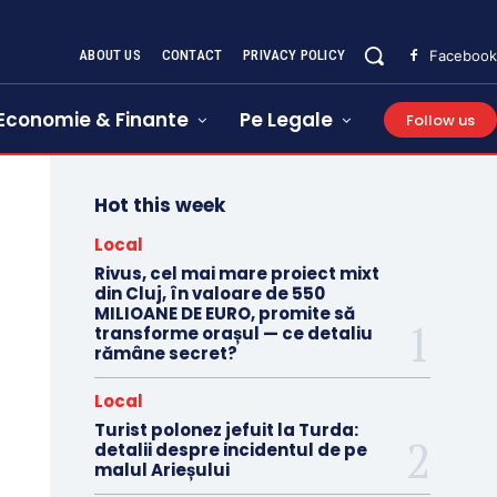
ABOUT US
CONTACT
PRIVACY POLICY
Facebook
Economie & Finante
Pe Legale
Follow us
Hot this week
Local
Rivus, cel mai mare proiect mixt
din Cluj, în valoare de 550
MILIOANE DE EURO, promite să
transforme orașul — ce detaliu
rămâne secret?
Local
Turist polonez jefuit la Turda:
detalii despre incidentul de pe
malul Arieșului