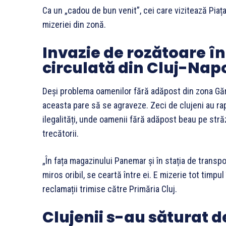
Ca un „cadou de bun venit”, cei care vizitează Piața
mizeriei din zonă.
Invazie de rozătoare în
circulată din Cluj-Nap
Deși problema oamenilor fără adăpost din zona Găr
aceasta pare să se agraveze. Zeci de clujeni au rap
ilegalități, unde oamenii fără adăpost beau pe străz
trecătorii.
„În fața magazinului Panemar și în stația de transp
miros oribil, se ceartă între ei. E mizerie tot timp
reclamații trimise către Primăria Cluj.
Clujenii s-au săturat d