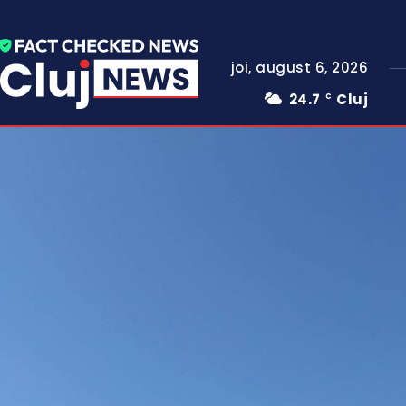
joi, august 6, 2026
24.7
Cluj
C