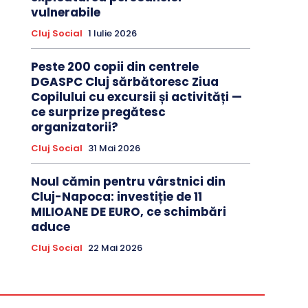
vulnerabile
Cluj Social
1 Iulie 2026
Peste 200 copii din centrele
DGASPC Cluj sărbătoresc Ziua
Copilului cu excursii și activități —
ce surprize pregătesc
organizatorii?
Cluj Social
31 Mai 2026
Noul cămin pentru vârstnici din
Cluj-Napoca: investiție de 11
MILIOANE DE EURO, ce schimbări
aduce
Cluj Social
22 Mai 2026