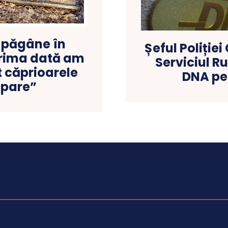
i păgâne în
Șeful Poliției C
Prima dată am
Serviciul Ru
t căprioarele
DNA pen
 pare”