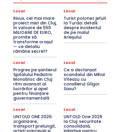
Local
Local
Rivus, cel mai mare
Turist polonez jefuit
proiect mixt din Cluj,
la Turda: detalii
în valoare de 550
despre incidentul
MILIOANE DE EURO,
de pe malul
promite să
Arieșului
transforme orașul
— ce detaliu
rămâne secret?
Local
Local
Progres pe șantierul
Ce a declanșat
Spitalului Pediatric
scandalul din Mihai
Monobloc din Cluj:
Viteazu cu
ritm avansat al
consilierul Gligor
lucrărilor și apel
Sasu?
pentru finanțare
guvernamentală
Local
Local
UNTOLD ONE 2026:
UNTOLD One 2026
organizare,
la Cluj: securitate
transport prelungit,
consolidată,
artiști principali și
inițiative pentru