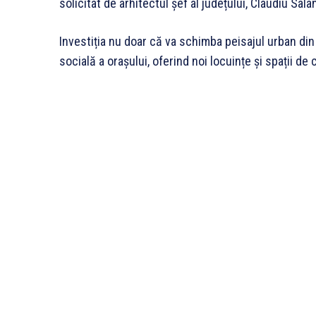
solicitat de arhitectul șef al județului, Claudiu Sala
Investiția nu doar că va schimba peisajul urban din
socială a orașului, oferind noi locuințe și spații de 