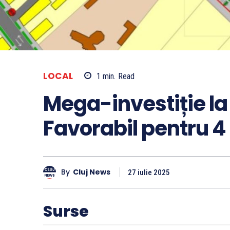
LOCAL
1
min.
Read
Mega-investiție la
Favorabil pentru 4 
By
Cluj News
27 iulie 2025
Surse