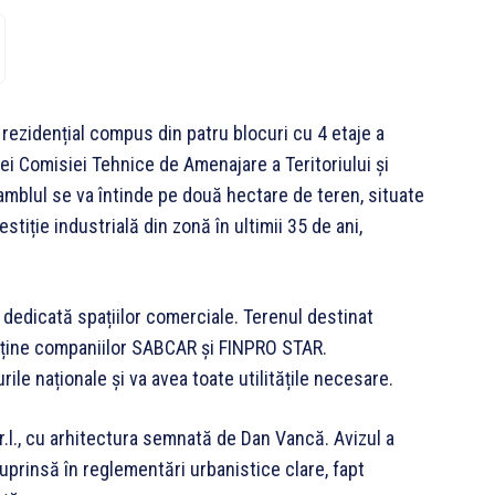
rezidențial compus din patru blocuri cu 4 etaje a
ței Comisiei Tehnice de Amenajare a Teritoriului și
mblul se va întinde pe două hectare de teren, situate
stiție industrială din zonă în ultimii 35 de ani,
e dedicată spațiilor comerciale. Terenul destinat
arține companiilor SABCAR și FINPRO STAR.
le naționale și va avea toate utilitățile necesare.
r.l., cu arhitectura semnată de Dan Vancă. Avizul a
cuprinsă în reglementări urbanistice clare, fapt