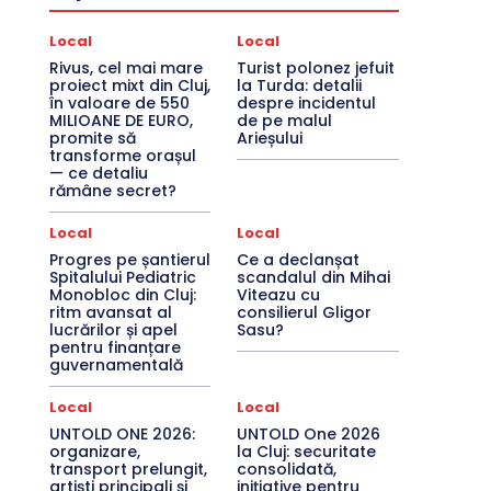
Local
Local
Rivus, cel mai mare
Turist polonez jefuit
proiect mixt din Cluj,
la Turda: detalii
în valoare de 550
despre incidentul
MILIOANE DE EURO,
de pe malul
promite să
Arieșului
transforme orașul
— ce detaliu
rămâne secret?
Local
Local
Progres pe șantierul
Ce a declanșat
Spitalului Pediatric
scandalul din Mihai
Monobloc din Cluj:
Viteazu cu
ritm avansat al
consilierul Gligor
lucrărilor și apel
Sasu?
pentru finanțare
guvernamentală
Local
Local
UNTOLD ONE 2026:
UNTOLD One 2026
organizare,
la Cluj: securitate
transport prelungit,
consolidată,
artiști principali și
inițiative pentru