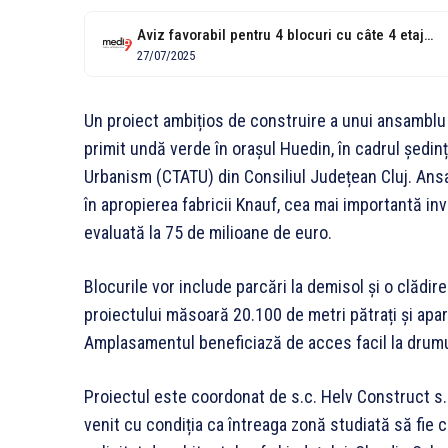
Aviz favorabil pentru 4 blocuri cu câte 4 etaje, întinse pe două...
27/07/2025
Un proiect ambițios de construire a unui ansamblu 
primit undă verde în orașul Huedin, în cadrul ședin
Urbanism (CTATU) din Consiliul Județean Cluj. Ansa
în apropierea fabricii Knauf, cea mai importantă inve
evaluată la 75 de milioane de euro.
Blocurile vor include parcări la demisol și o clădir
proiectului măsoară 20.100 de metri pătrați și ap
Amplasamentul beneficiază de acces facil la drumuri
Proiectul este coordonat de s.c. Helv Construct s.
venit cu condiția ca întreaga zonă studiată să fie 