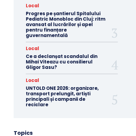
Local
Progres pe șantierul Spitalului
Pediatric Monobloc din Cluj: ritm
avansat al lucrărilor și apel
pentru finanțare
guvernamentală
Local
Ce a declanșat scandalul din
Mihai Viteazu cu consilierul
Gligor Sasu?
Local
UNTOLD ONE 2026: organizare,
transport prelungit, artiști
principali și campanii de
reciclare
Topics