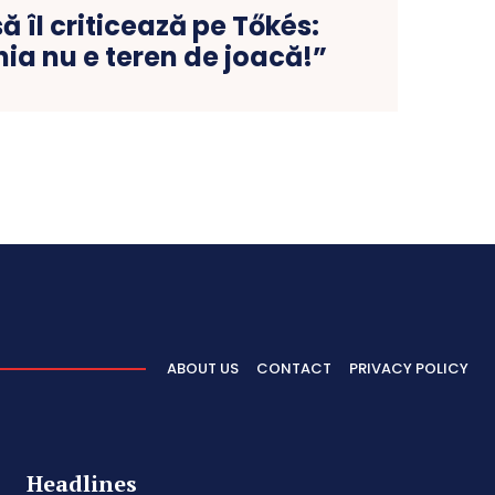
 îl criticează pe Tőkés:
ia nu e teren de joacă!”
ABOUT US
CONTACT
PRIVACY POLICY
Headlines