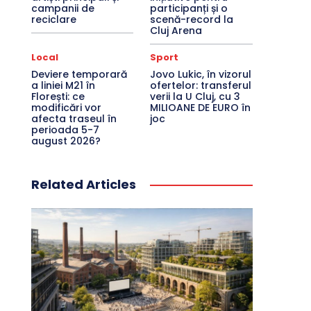
campanii de
participanți și o
reciclare
scenă-record la
Cluj Arena
Local
Sport
Deviere temporară
Jovo Lukic, în vizorul
a liniei M21 în
ofertelor: transferul
Florești: ce
verii la U Cluj, cu 3
modificări vor
MILIOANE DE EURO în
afecta traseul în
joc
perioada 5-7
august 2026?
Related Articles