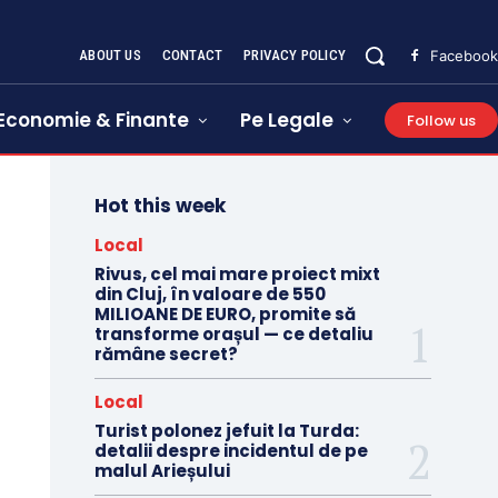
ABOUT US
CONTACT
PRIVACY POLICY
Facebook
Economie & Finante
Pe Legale
Follow us
Hot this week
Local
Rivus, cel mai mare proiect mixt
din Cluj, în valoare de 550
MILIOANE DE EURO, promite să
transforme orașul — ce detaliu
rămâne secret?
Local
Turist polonez jefuit la Turda:
detalii despre incidentul de pe
malul Arieșului