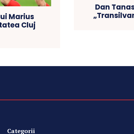
Dan Tanasă
„Transilvan
lui Marius
tatea Cluj
Categorii