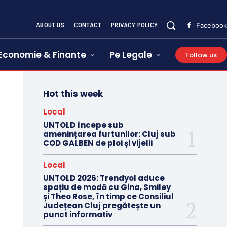
ABOUT US
CONTACT
PRIVACY POLICY
Facebook
Economie & Finante
Pe Legale
Follow us
Hot this week
Local
UNTOLD începe sub
amenințarea furtunilor: Cluj sub
COD GALBEN de ploi și vijelii
Local
UNTOLD 2026: Trendyol aduce
spațiu de modă cu Gina, Smiley
și Theo Rose, în timp ce Consiliul
Județean Cluj pregătește un
punct informativ