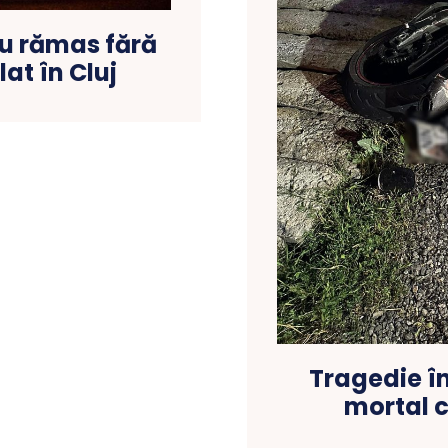
au rămas fără
at în Cluj
Tragedie î
mortal c