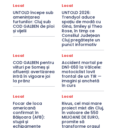
Local
Local
UNTOLD începe sub
UNTOLD 2026:
amenințarea
Trendyol aduce
furtunilor: Cluj sub
spațiu de modă cu
COD GALBEN de ploi
Gina, Smiley și Theo
și vijelii
Rose, în timp ce
Consiliul Județean
Cluj pregătește un
punct informativ
Local
Local
COD GALBEN pentru
Accident mortal pe
viituri pe Someș și
DN1-E60 la Vâlcele:
afluenți: avertizarea
motociclist lovit
intră în vigoare joi
frontal de un TIR —
la prânz
imagini și anchetă
în curs
Local
Local
Focar de loca
Rivus, cel mai mare
americană
proiect mixt din Cluj,
confirmat în
în valoare de 550
Băișoara (AFB):
MILIOANE DE EURO,
stupii și
promite să
echipamente
transforme orașul