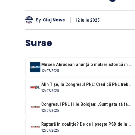
By
Cluj News
12 iulie 2025
Surse
Mircea Abrudean anunță o mutare istorică în PNL. Profesioniștii fără carnet de...
12/07/2025
Alin Tișe, la Congresul PNL: Cred că PNL trebuie să devină partidul...
12/07/2025
Congresul PNL | Ilie Bolojan: „Sunt gata să fac ce ține de...
12/07/2025
Ruptură în coaliție? De ce lipsește PSD de la congresul PNL
12/07/2025