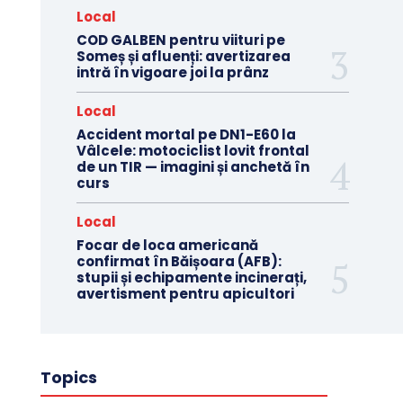
Local
COD GALBEN pentru viituri pe
Someș și afluenți: avertizarea
intră în vigoare joi la prânz
Local
Accident mortal pe DN1-E60 la
Vâlcele: motociclist lovit frontal
de un TIR — imagini și anchetă în
curs
Local
Focar de loca americană
confirmat în Băișoara (AFB):
stupii și echipamente incinerați,
avertisment pentru apicultori
Topics