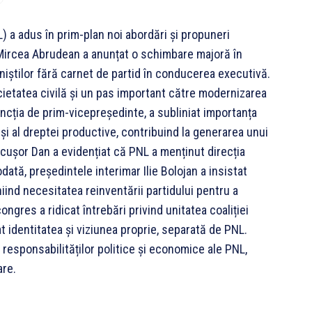
L) a adus în prim-plan noi abordări și propuneri
i. Mircea Abrudean a anunțat o schimbare majoră în
oniștilor fără carnet de partid în conducerea executivă.
ietatea civilă și un pas important către modernizarea
funcția de prim-vicepreședinte, a subliniat importanța
 și al dreptei productive, contribuind la generarea unui
Nicușor Dan a evidențiat că PNL a menținut direcția
ată, președintele interimar Ilie Bolojan a insistat
iind necesitatea reinventării partidului pentru a
gres a ridicat întrebări privind unitatea coaliției
 identitatea și viziunea proprie, separată de PNL.
esponsabilităților politice și economice ale PNL,
are.