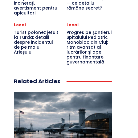
incinerați,
— ce detaliu
avertisment pentru
rămâne secret?
apicultori
Local
Local
Turist polonez jefuit
Progres pe șantierul
la Turda: detalii
Spitalului Pediatric
despre incidentul
Monobloc din Cluj:
de pe malul
ritm avansat al
Arieșului
lucrărilor și apel
pentru finanțare
guvernamentală
Related Articles