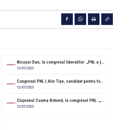
Nicușor Dan, la congresul liberalilor: „PNL a ţinut direcţia corectă pentru România...
12/07/2025
Congresul PNL | Alin Tișe, candidat pentru funcția de prim-vicepreședinte: „Am crezut...
12/07/2025
Clujeanul Csoma Botond, la congresul PNL: „Au fost momente foarte bune, dar...
12/07/2025