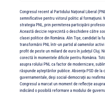
Congresul recent al Partidului Național Liberal (PN
semnificative pentru viitorul politic al formațiuni
strategia PNL, prin permiterea participării profesi
Această decizie reprezintă o deschidere către soc
clasei politice din România. Alin Tișe, candidat la 
transformării PNL într-un partid al oamenilor activi
profit de peste un miliard de euro în județul Cluj. 
corectă în momentele dificile pentru România. Totod
asupra rolului PNL ca factor de modernizare, sublin
răspunde așteptărilor publice. Absența PSD de la con
guvernamentale, deși social-democrații au reafirmat
Congresul a marcat un moment de reflecție asupra r
indicând o posibilă reformare a modului de guvern