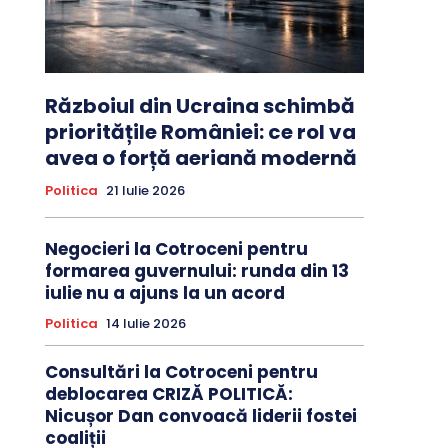
Războiul din Ucraina schimbă
prioritățile României: ce rol va
avea o forță aeriană modernă
Politica
21 Iulie 2026
Negocieri la Cotroceni pentru
formarea guvernului: runda din 13
iulie nu a ajuns la un acord
Politica
14 Iulie 2026
Consultări la Cotroceni pentru
deblocarea CRIZĂ POLITICĂ:
Nicușor Dan convoacă liderii fostei
coaliții