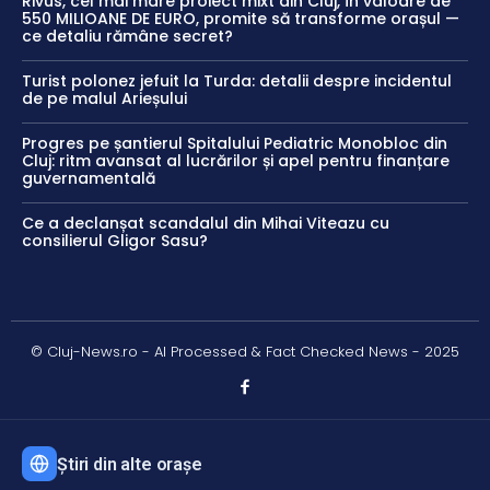
Rivus, cel mai mare proiect mixt din Cluj, în valoare de
550 MILIOANE DE EURO, promite să transforme orașul —
ce detaliu rămâne secret?
Turist polonez jefuit la Turda: detalii despre incidentul
de pe malul Arieșului
Progres pe șantierul Spitalului Pediatric Monobloc din
Cluj: ritm avansat al lucrărilor și apel pentru finanțare
guvernamentală
Ce a declanșat scandalul din Mihai Viteazu cu
consilierul Gligor Sasu?
© Cluj-News.ro - AI Processed & Fact Checked News - 2025
Știri din alte orașe