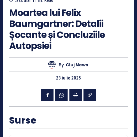
Less than 1
min.
Read
Moartea lui Felix
Baumgartner: Detalii
Șocante și Concluziile
Autopsiei
By
Cluj News
23 iulie 2025
Surse