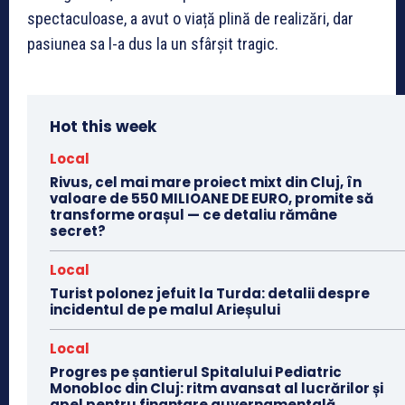
spectaculoase, a avut o viață plină de realizări, dar
pasiunea sa l-a dus la un sfârșit tragic.
Hot this week
Local
Rivus, cel mai mare proiect mixt din Cluj, în
valoare de 550 MILIOANE DE EURO, promite să
transforme orașul — ce detaliu rămâne
secret?
Local
Turist polonez jefuit la Turda: detalii despre
incidentul de pe malul Arieșului
Local
Progres pe șantierul Spitalului Pediatric
Monobloc din Cluj: ritm avansat al lucrărilor și
apel pentru finanțare guvernamentală