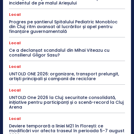
incidentul de pe malul Arieșului
Local
Progres pe șantierul Spitalului Pediatric Monobloc
din Cluj: ritm avansat al lucrărilor și apel pentru
finanțare guvernamentală
Local
Ce a declanșat scandalul din Mihai Viteazu cu
consilierul Gligor Sasu?
Local
UNTOLD ONE 2026: organizare, transport prelungit,
artiști principali și campanii de reciclare
Local
UNTOLD One 2026 la Cluj: securitate consolidată,
inițiative pentru participanți și o scenă-record la Cluj
Arena
Local
Deviere temporară a liniei M21 în Florești: ce
modificări vor afecta traseul în perioada 5-7 august