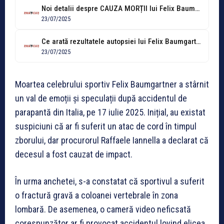
Noi detalii despre CAUZA MORȚII lui Felix Baumgartner / Procurorul cazului: ”Știm...
23/07/2025
Ce arată rezultatele autopsiei lui Felix Baumgartner. Mihaela Rădulescu: „Eram sigură!”
23/07/2025
Moartea celebrului sportiv Felix Baumgartner a stârnit
un val de emoții și speculații după accidentul de
parapantă din Italia, pe 17 iulie 2025. Inițial, au existat
suspiciuni că ar fi suferit un atac de cord în timpul
zborului, dar procurorul Raffaele Iannella a declarat că
decesul a fost cauzat de impact.
În urma anchetei, s-a constatat că sportivul a suferit
o fractură gravă a coloanei vertebrale în zona
lombară. De asemenea, o cameră video neficsată
corespunzător ar fi provocat accidentul lovind elicea