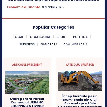
Economie & Finante
9 Martie 2026
Popular Categories
LOCAL
CLUJ SOCIAL
SPORT
POLITICA
BUSINESS
SANATATE
ADMINISTRATIE
ARTICOLUL PRECEDENT
ARTICOLUL URMĂTOR
Încep lucrările pe un
Start pentru Parcul
drum-cheie din Cluj.
Comercial URBANO
Accesul spre Băile
SHOPPING & LIVING:
Cojocna va fi modernizat