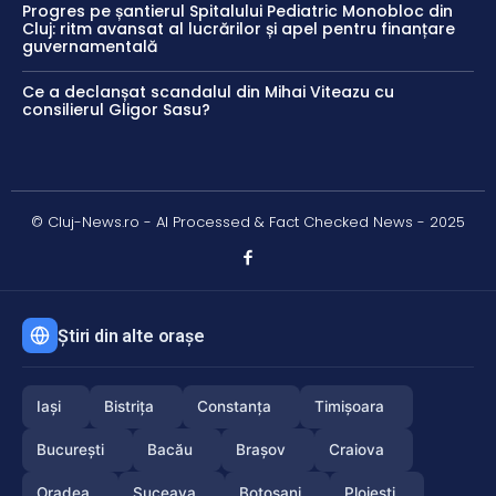
Progres pe șantierul Spitalului Pediatric Monobloc din
Cluj: ritm avansat al lucrărilor și apel pentru finanțare
guvernamentală
Ce a declanșat scandalul din Mihai Viteazu cu
consilierul Gligor Sasu?
© Cluj-News.ro - AI Processed & Fact Checked News - 2025
Știri din alte orașe
Iași
Bistrița
Constanța
Timișoara
București
Bacău
Brașov
Craiova
Oradea
Suceava
Botoșani
Ploiești