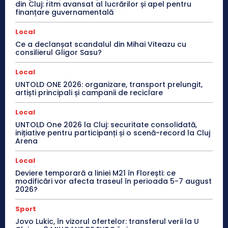
din Cluj: ritm avansat al lucrărilor și apel pentru
finanțare guvernamentală
Local
Ce a declanșat scandalul din Mihai Viteazu cu
consilierul Gligor Sasu?
Local
UNTOLD ONE 2026: organizare, transport prelungit,
artiști principali și campanii de reciclare
Local
UNTOLD One 2026 la Cluj: securitate consolidată,
inițiative pentru participanți și o scenă-record la Cluj
Arena
Local
Deviere temporară a liniei M21 în Florești: ce
modificări vor afecta traseul în perioada 5-7 august
2026?
Sport
Jovo Lukic, în vizorul ofertelor: transferul verii la U