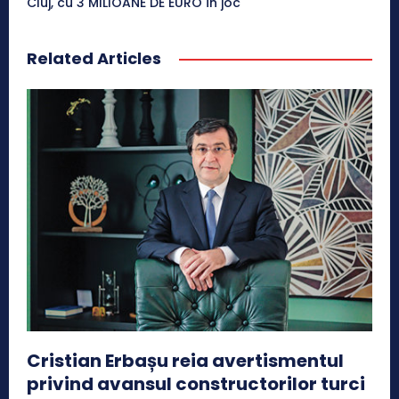
Cluj, cu 3 MILIOANE DE EURO în joc
Related Articles
Cristian Erbașu reia avertismentul
privind avansul constructorilor turci