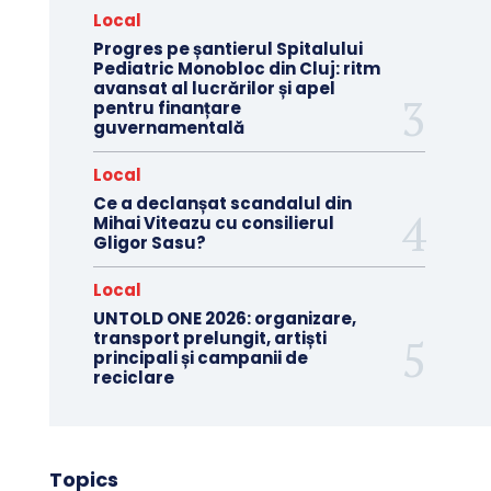
Local
Progres pe șantierul Spitalului
Pediatric Monobloc din Cluj: ritm
avansat al lucrărilor și apel
pentru finanțare
guvernamentală
Local
Ce a declanșat scandalul din
Mihai Viteazu cu consilierul
Gligor Sasu?
Local
UNTOLD ONE 2026: organizare,
transport prelungit, artiști
principali și campanii de
reciclare
Topics