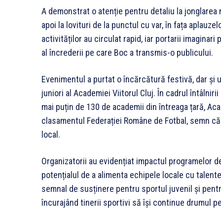
A demonstrat o atenție pentru detaliu la jonglarea 
apoi la lovituri de la punctul cu var, în fața aplauzel
activităților au circulat rapid, iar portarii imaginar
al încrederii pe care Boc a transmis-o publicului.
Evenimentul a purtat o încărcătură festivă, dar și u
juniori al Academiei Viitorul Cluj. În cadrul întâlniri
mai puțin de 130 de academii din întreaga țară, Acad
clasamentul Federației Române de Fotbal, semn că pr
local.
Organizatorii au evidențiat impactul programelor de
potențialul de a alimenta echipele locale cu talente
semnal de susținere pentru sportul juvenil și pentru
încurajând tinerii sportivi să își continue drumul p