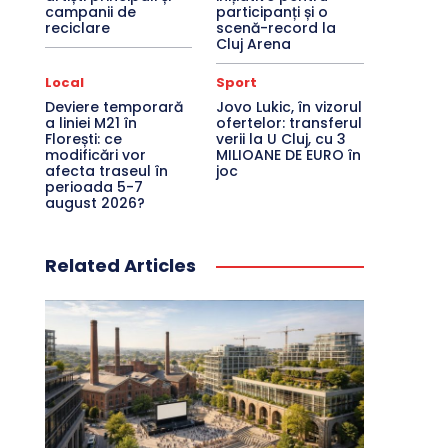
campanii de
participanți și o
reciclare
scenă-record la
Cluj Arena
Local
Sport
Deviere temporară
Jovo Lukic, în vizorul
a liniei M21 în
ofertelor: transferul
Florești: ce
verii la U Cluj, cu 3
modificări vor
MILIOANE DE EURO în
afecta traseul în
joc
perioada 5-7
august 2026?
Related Articles