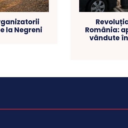
rganizatorii
Revoluția
e la Negreni
România: ap
vândute în