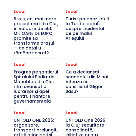
Local
Local
Rivus, cel mai mare
Turist polonez jefuit
proiect mixt din Cluj,
la Turda: detalii
în valoare de 550
despre incidentul
MILIOANE DE EURO,
de pe malul
promite să
Arieșului
transforme orașul
— ce detaliu
rămâne secret?
Local
Local
Progres pe șantierul
Ce a declanșat
Spitalului Pediatric
scandalul din Mihai
Monobloc din Cluj:
Viteazu cu
ritm avansat al
consilierul Gligor
lucrărilor și apel
Sasu?
pentru finanțare
guvernamentală
Local
Local
UNTOLD ONE 2026:
UNTOLD One 2026
organizare,
la Cluj: securitate
transport prelungit,
consolidată,
artiști principali și
inițiative pentru