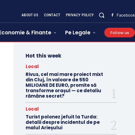
ABOUT US
CONTACT
PRIVACY POLICY
Facebook
Economie & Finante
Pe Legale
Follow us
Hot this week
Local
Rivus, cel mai mare proiect mixt
din Cluj, în valoare de 550
MILIOANE DE EURO, promite să
transforme orașul — ce detaliu
rămâne secret?
Local
Turist polonez jefuit la Turda:
detalii despre incidentul de pe
malul Arieșului