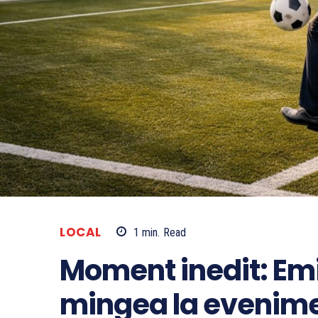
LOCAL
1
min.
Read
Moment inedit: Emi
mingea la evenim