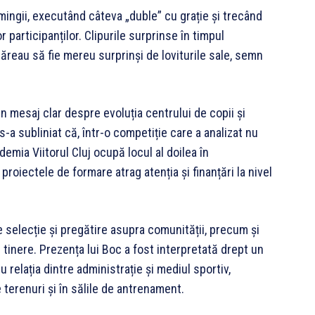
mingii, executând câteva „duble” cu grație și trecând
or participanților. Clipurile surprinse în timpul
i păreau să fie mereu surprinși de loviturile sale, semn
n mesaj clar despre evoluția centrului de copii și
i s-a subliniat că, într-o competiție care a analizat nu
emia Viitorul Cluj ocupă locul al doilea în
oiectele de formare atrag atenția și finanțări la nivel
 selecție și pregătire asupra comunității, precum și
 tinere. Prezența lui Boc a fost interpretată drept un
 relația dintre administrație și mediul sportiv,
e terenuri și în sălile de antrenament.