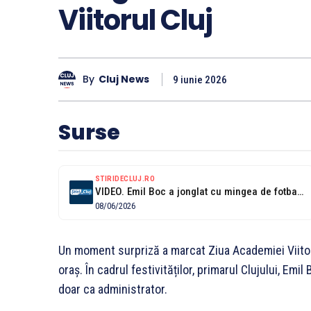
Viitorul Cluj
By
Cluj News
9 iunie 2026
Surse
STIRIDECLUJ.RO
VIDEO. Emil Boc a jonglat cu mingea de fotbal ca Maradona. Cum...
08/06/2026
Un moment surpriză a marcat Ziua Academiei Viitor
oraș. În cadrul festivităților, primarul Clujului, Emi
doar ca administrator.