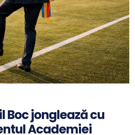
l Boc jonglează cu
entul Academiei