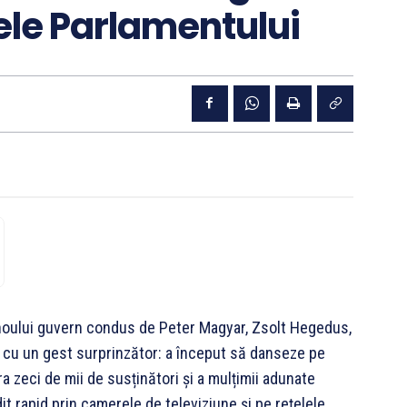
ele Parlamentului
 noului guvern condus de Peter Magyar, Zsolt Hegedus,
lui cu un gest surprinzător: a început să danseze pe
a zeci de mii de susținători și a mulțimii adunate
t rapid prin camerele de televiziune și pe rețelele