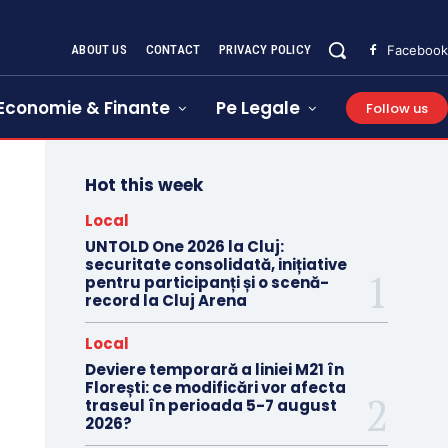
ABOUT US
CONTACT
PRIVACY POLICY
Facebook
Economie & Finante
Pe Legale
Follow us
Hot this week
Local
UNTOLD One 2026 la Cluj:
securitate consolidată, inițiative
pentru participanți și o scenă-
record la Cluj Arena
Local
Deviere temporară a liniei M21 în
Florești: ce modificări vor afecta
traseul în perioada 5-7 august
2026?