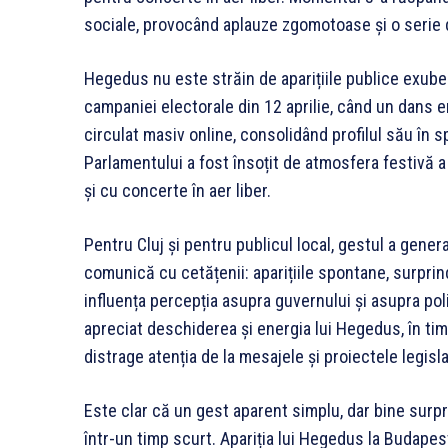
sociale, provocând aplauze zgomotoase și o serie 
Hegedus nu este străin de aparițiile publice exuber
campaniei electorale din 12 aprilie, când un dans en
circulat masiv online, consolidând profilul său în s
Parlamentului a fost însoțit de atmosfera festivă 
și cu concerte în aer liber.
Pentru Cluj și pentru publicul local, gestul a genera
comunică cu cetățenii: aparițiile spontane, surprin
influența percepția asupra guvernului și asupra pol
apreciat deschiderea și energia lui Hegedus, în t
distrage atenția de la mesajele și proiectele legisla
Este clar că un gest aparent simplu, dar bine surpr
într-un timp scurt. Apariția lui Hegedus la Budapest