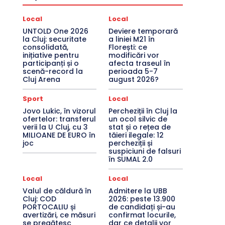
Local
Local
UNTOLD One 2026
Deviere temporară
la Cluj: securitate
a liniei M21 în
consolidată,
Florești: ce
inițiative pentru
modificări vor
participanți și o
afecta traseul în
scenă-record la
perioada 5-7
Cluj Arena
august 2026?
Sport
Local
Jovo Lukic, în vizorul
Percheziții în Cluj la
ofertelor: transferul
un ocol silvic de
verii la U Cluj, cu 3
stat și o rețea de
MILIOANE DE EURO în
tăieri ilegale: 12
joc
percheziții și
suspiciuni de falsuri
în SUMAL 2.0
Local
Local
Valul de căldură în
Admitere la UBB
Cluj: COD
2026: peste 13.900
PORTOCALIU și
de candidați și-au
avertizări, ce măsuri
confirmat locurile,
se pregătesc
dar ce detalii vor