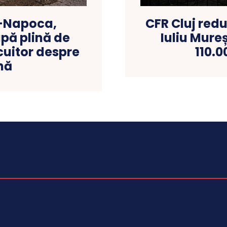
j-Napoca,
CFR Cluj reduc
pă plină de
Iuliu Mur
cuitor despre
110.0
nă