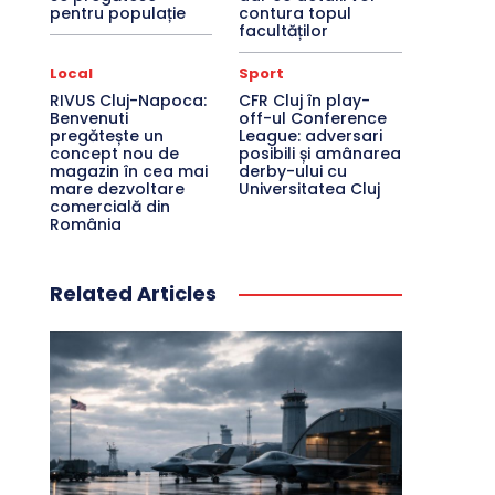
pentru populație
contura topul
facultăților
Local
Sport
RIVUS Cluj-Napoca:
CFR Cluj în play-
Benvenuti
off-ul Conference
pregătește un
League: adversari
concept nou de
posibili și amânarea
magazin în cea mai
derby-ului cu
mare dezvoltare
Universitatea Cluj
comercială din
România
Related Articles