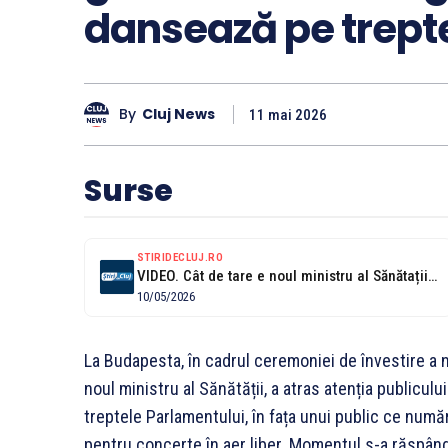
dansează pe trept
By
Cluj News
11 mai 2026
Surse
STIRIDECLUJ.RO
VIDEO. Cât de tare e noul ministru al Sănătații din Ungaria: Zsolt...
10/05/2026
La Budapesta, în cadrul ceremoniei de învestire a
noul ministru al Sănătății, a atras atenția publicu
treptele Parlamentului, în fața unui public ce număr
pentru concerte în aer liber. Momentul s-a răspândi