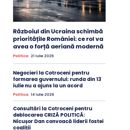
Războiul din Ucraina schimbă
prioritățile României: ce rol va
avea o forță aeriană modernă
Politica
21 Iulie 2026
Negocieri la Cotroceni pentru
formarea guvernului: runda din 13
iulie nu a ajuns la un acord
Politica
14 Iulie 2026
Consultări la Cotroceni pentru
deblocarea CRIZĂ POLITICĂ:
Nicușor Dan convoacă liderii fostei
coaliții