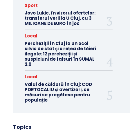
Sport
Jovo Lukic, în vizorul ofertelor:
transferul verii la U Cluj, cu 3
MILIOANE DE EURO în joc
Local
Percheziții în Cluj la un ocol
silvic de stat și o rețea de tăieri
ilegale: 12 percheziții și
suspiciuni de falsuri în SUMAL
2.0
Local
Valul de căldură în Cluj: COD
PORTOCALIU și avertizări, ce
măsuri se pregătesc pentru
populație
Topics