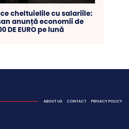
e cheltuielile cu salariile:
eșan anunță economii de
00 DE EURO pe lună
ABOUT US
CONTACT
PRIVACY POLICY