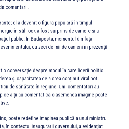
de comentarii.
ante; el a devenit o figură populară în timpul
ergic în stil rock a fost surprins de camere și a
pațiul public. În Budapesta, momentul din fața
a evenimentului, cu zeci de mii de oameni în prezență
t o conversație despre modul în care liderii politici
derea și capacitatea de a crea conținut viral pot
iticii de sănătate în regiune. Unii comentatori au
imp ce alții au comentat că o asemenea imagine poate
tive.
ins, poate redefine imaginea publică a unui ministru
a, în contextul inaugurării guvernului, a evidențiat