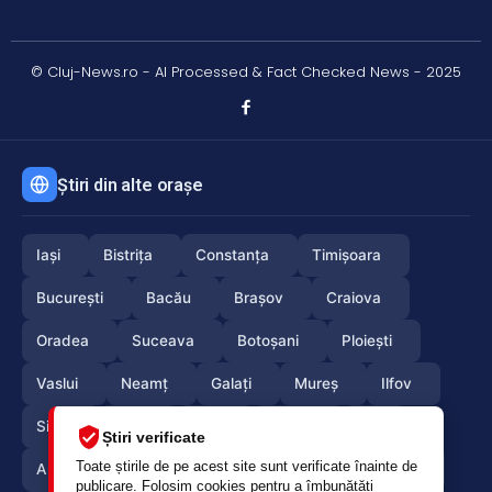
© Cluj-News.ro - AI Processed & Fact Checked News - 2025
Știri din alte orașe
Iași
Bistrița
Constanța
Timișoara
București
Bacău
Brașov
Craiova
Oradea
Suceava
Botoșani
Ploiești
Vaslui
Neamț
Galați
Mureș
Ilfov
Sibiu
Arad
Alba
Tulcea
Olt
Știri verificate
Toate știrile de pe acest site sunt verificate înainte de
Arges
Maramures
Vrancea
Satumare
publicare. Folosim cookies pentru a îmbunătăți