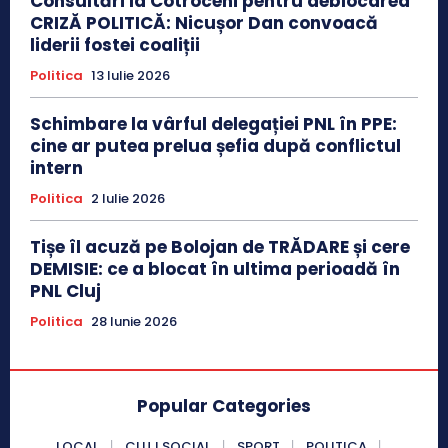
Consultări la Cotroceni pentru deblocarea
CRIZĂ POLITICĂ: Nicușor Dan convoacă
liderii fostei coaliții
Politica
13 Iulie 2026
Schimbare la vârful delegației PNL în PPE:
cine ar putea prelua șefia după conflictul
intern
Politica
2 Iulie 2026
Tișe îl acuză pe Bolojan de TRĂDARE și cere
DEMISIE: ce a blocat în ultima perioadă în
PNL Cluj
Politica
28 Iunie 2026
Popular Categories
LOCAL
CLUJ SOCIAL
SPORT
POLITICA