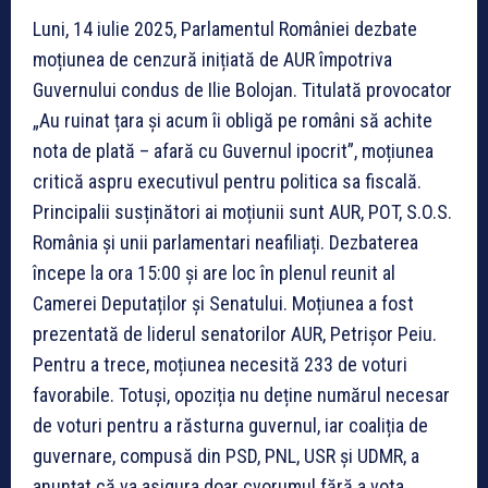
Luni, 14 iulie 2025, Parlamentul României dezbate
moțiunea de cenzură inițiată de AUR împotriva
Guvernului condus de Ilie Bolojan. Titulată provocator
„Au ruinat țara și acum îi obligă pe români să achite
nota de plată – afară cu Guvernul ipocrit”, moțiunea
critică aspru executivul pentru politica sa fiscală.
Principalii susținători ai moțiunii sunt AUR, POT, S.O.S.
România și unii parlamentari neafiliați. Dezbaterea
începe la ora 15:00 și are loc în plenul reunit al
Camerei Deputaților și Senatului. Moțiunea a fost
prezentată de liderul senatorilor AUR, Petrișor Peiu.
Pentru a trece, moțiunea necesită 233 de voturi
favorabile. Totuși, opoziția nu deține numărul necesar
de voturi pentru a răsturna guvernul, iar coaliția de
guvernare, compusă din PSD, PNL, USR și UDMR, a
anunțat că va asigura doar cvorumul fără a vota.