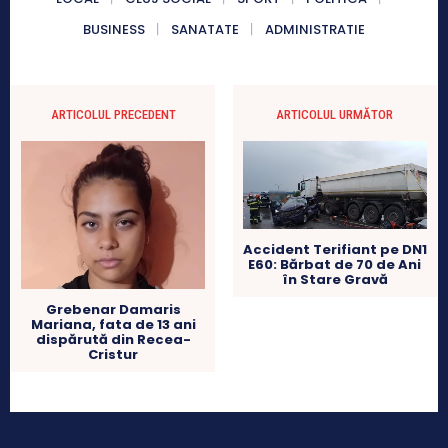
BUSINESS
SANATATE
ADMINISTRATIE
ARTICOLUL PRECEDENT
ARTICOLUL URMĂTOR
Accident Terifiant pe DN1
E60: Bărbat de 70 de Ani
în Stare Gravă
Grebenar Damaris
Mariana, fata de 13 ani
dispărută din Recea-
Cristur