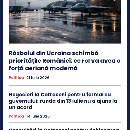
Războiul din Ucraina schimbă
prioritățile României: ce rol va avea o
forță aeriană modernă
Politica
21 Iulie 2026
Negocieri la Cotroceni pentru formarea
guvernului: runda din 13 iulie nu a ajuns la
un acord
Politica
14 Iulie 2026