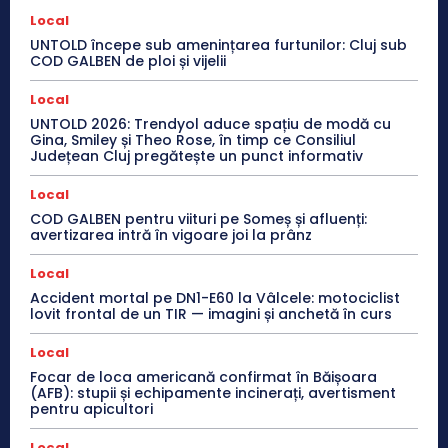
Local
UNTOLD începe sub amenințarea furtunilor: Cluj sub
COD GALBEN de ploi și vijelii
Local
UNTOLD 2026: Trendyol aduce spațiu de modă cu
Gina, Smiley și Theo Rose, în timp ce Consiliul
Județean Cluj pregătește un punct informativ
Local
COD GALBEN pentru viituri pe Someș și afluenți:
avertizarea intră în vigoare joi la prânz
Local
Accident mortal pe DN1-E60 la Vâlcele: motociclist
lovit frontal de un TIR — imagini și anchetă în curs
Local
Focar de loca americană confirmat în Băișoara
(AFB): stupii și echipamente incinerați, avertisment
pentru apicultori
Local