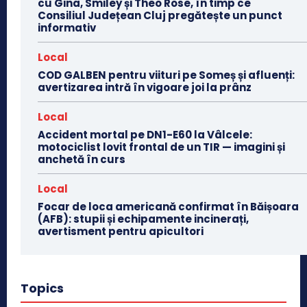
cu Gina, Smiley și Theo Rose, în timp ce
Consiliul Județean Cluj pregătește un punct
informativ
Local
COD GALBEN pentru viituri pe Someș și afluenți:
avertizarea intră în vigoare joi la prânz
Local
Accident mortal pe DN1-E60 la Vâlcele:
motociclist lovit frontal de un TIR — imagini și
anchetă în curs
Local
Focar de loca americană confirmat în Băișoara
(AFB): stupii și echipamente incinerați,
avertisment pentru apicultori
Topics