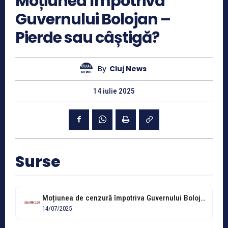
Moțiunea împotriva
Guvernului Bolojan –
Pierde sau câștigă?
By
Cluj News
14 iulie 2025
Surse
Moțiunea de cenzură împotriva Guvernului Bolojan este dezbătută și supusă votului, luni,...
14/07/2025