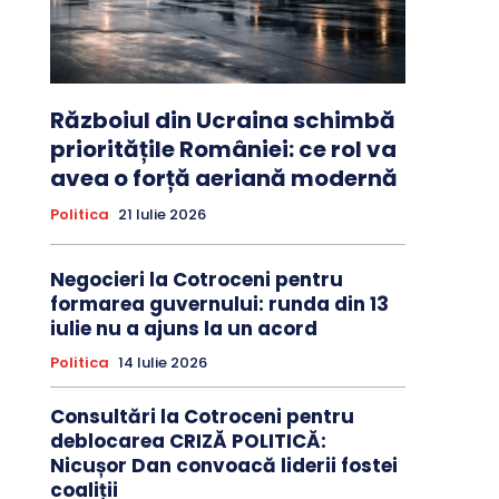
Războiul din Ucraina schimbă
prioritățile României: ce rol va
avea o forță aeriană modernă
Politica
21 Iulie 2026
Negocieri la Cotroceni pentru
formarea guvernului: runda din 13
iulie nu a ajuns la un acord
Politica
14 Iulie 2026
Consultări la Cotroceni pentru
deblocarea CRIZĂ POLITICĂ:
Nicușor Dan convoacă liderii fostei
coaliții