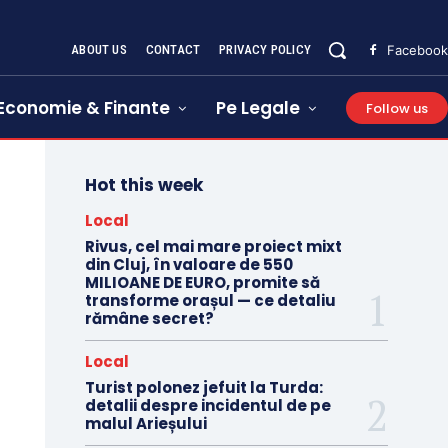
ABOUT US
CONTACT
PRIVACY POLICY
Facebook
Economie & Finante
Pe Legale
Follow us
Hot this week
Local
Rivus, cel mai mare proiect mixt
din Cluj, în valoare de 550
MILIOANE DE EURO, promite să
transforme orașul — ce detaliu
rămâne secret?
Local
Turist polonez jefuit la Turda:
detalii despre incidentul de pe
malul Arieșului