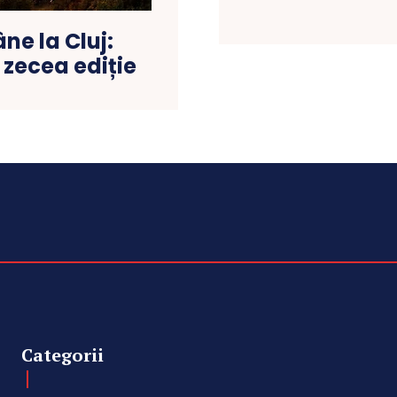
ne la Cluj:
 zecea ediție
Categorii