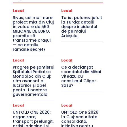
Local
Local
Rivus, cel mai mare
Turist polonez jefuit
proiect mixt din Cluj,
la Turda: detalii
în valoare de 550
despre incidentul
MILIOANE DE EURO,
de pe malul
promite să
Arieșului
transforme orașul
— ce detaliu
rămâne secret?
Local
Local
Progres pe șantierul
Ce a declanșat
Spitalului Pediatric
scandalul din Mihai
Monobloc din Cluj:
Viteazu cu
ritm avansat al
consilierul Gligor
lucrărilor și apel
Sasu?
pentru finanțare
guvernamentală
Local
Local
UNTOLD ONE 2026:
UNTOLD One 2026
organizare,
la Cluj: securitate
transport prelungit,
consolidată,
artiști principali și
inițiative pentru