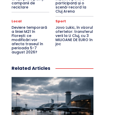
campanii de
participanți și o
reciclare
scenă-record la
Cluj Arena
Local
Sport
Deviere temporară
Jovo Lukic, în vizorul
a liniei M21 în
ofertelor: transferul
Florești: ce
verii la U Cluj, cu 3
modificări vor
MILIOANE DE EURO în
afecta traseul în
joc
perioada 5-7
august 2026?
Related Articles