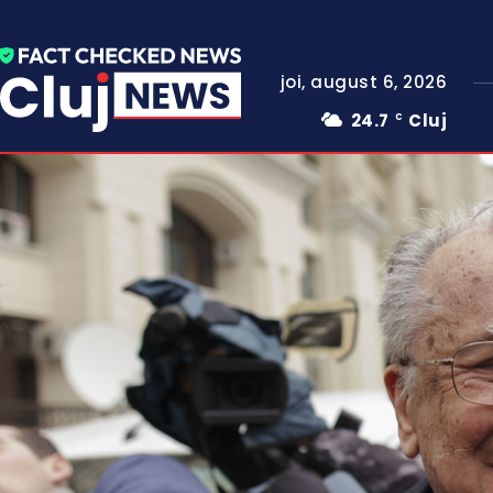
joi, august 6, 2026
24.7
Cluj
C