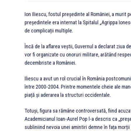
Ion Iliescu, fostul președinte al României, a murit 
președintele era internat la Spitalul „Agrippa Iones
de complicații multiple.
Încă de la aflarea veștii, Guvernul a declarat ziua de
vor fi organizate cu onoruri militare, arătând respec
decembriste a României.
Iliescu a avut un rol crucial în România postcomuni
între 2000-2004. Printre momentele cheie ale man
piață și aderarea la structuri occidentale.
Totuși, figura sa rămâne controversată, fiind acuzat
Academicianul Ioan-Aurel Pop l-a descris ca „președ
subliniind nevoia unei amintiri demne în fața morții 