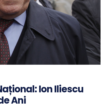
ațional: Ion Iliescu
de Ani