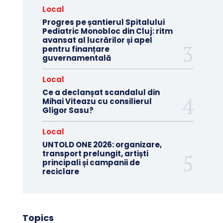
Local
Progres pe șantierul Spitalului
Pediatric Monobloc din Cluj: ritm
avansat al lucrărilor și apel
pentru finanțare
guvernamentală
Local
Ce a declanșat scandalul din
Mihai Viteazu cu consilierul
Gligor Sasu?
Local
UNTOLD ONE 2026: organizare,
transport prelungit, artiști
principali și campanii de
reciclare
Topics