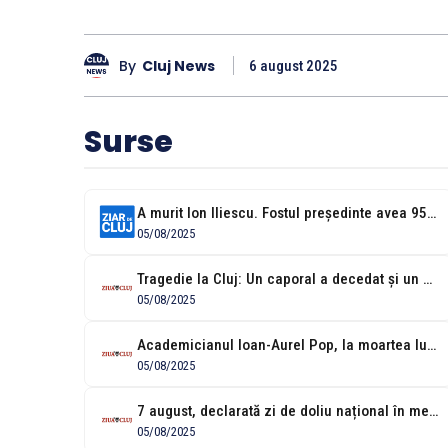
By
Cluj News
6 august 2025
Surse
A murit Ion Iliescu. Fostul președinte avea 95 de ani
05/08/2025
Tragedie la Cluj: Un caporal a decedat și un alt bărbat a...
05/08/2025
Academicianul Ioan-Aurel Pop, la moartea lui Ion Iliescu: "A fost președintele tuturor...
05/08/2025
7 august, declarată zi de doliu național în memoria fostului președinte Ion...
05/08/2025