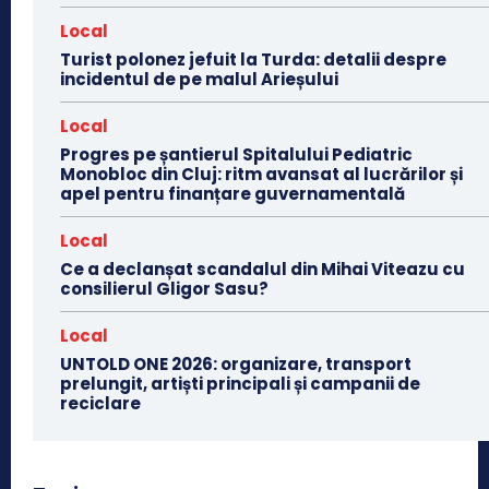
Local
Turist polonez jefuit la Turda: detalii despre
incidentul de pe malul Arieșului
Local
Progres pe șantierul Spitalului Pediatric
Monobloc din Cluj: ritm avansat al lucrărilor și
apel pentru finanțare guvernamentală
Local
Ce a declanșat scandalul din Mihai Viteazu cu
consilierul Gligor Sasu?
Local
UNTOLD ONE 2026: organizare, transport
prelungit, artiști principali și campanii de
reciclare