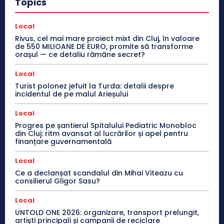
Topics
Local
Rivus, cel mai mare proiect mixt din Cluj, în valoare
de 550 MILIOANE DE EURO, promite să transforme
orașul — ce detaliu rămâne secret?
Local
Turist polonez jefuit la Turda: detalii despre
incidentul de pe malul Arieșului
Local
Progres pe șantierul Spitalului Pediatric Monobloc
din Cluj: ritm avansat al lucrărilor și apel pentru
finanțare guvernamentală
Local
Ce a declanșat scandalul din Mihai Viteazu cu
consilierul Gligor Sasu?
Local
UNTOLD ONE 2026: organizare, transport prelungit,
artiști principali și campanii de reciclare