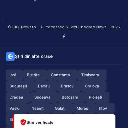
© Cluj-News.ro - AI Processed & Fact Checked News - 2025
Știri din alte orașe
Iași
Bistrița
Constanța
Timișoara
București
Bacău
Brașov
Craiova
Oradea
Suceava
Botoșani
Ploiești
Vaslui
Neamț
Galați
Mureș
Ilfov
Sibiu
Arad
Alba
Tulcea
Olt
Știri verificate