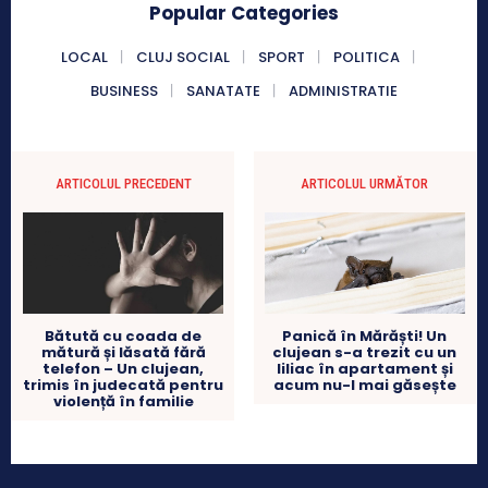
Popular Categories
LOCAL
CLUJ SOCIAL
SPORT
POLITICA
BUSINESS
SANATATE
ADMINISTRATIE
ARTICOLUL PRECEDENT
ARTICOLUL URMĂTOR
Bătută cu coada de
Panică în Mărăști! Un
mătură și lăsată fără
clujean s-a trezit cu un
telefon – Un clujean,
liliac în apartament și
trimis în judecată pentru
acum nu-l mai găsește
violență în familie