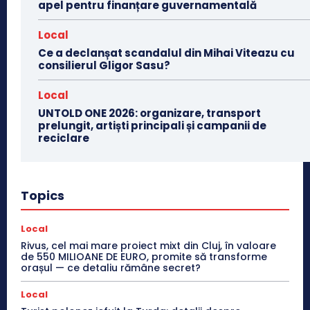
apel pentru finanțare guvernamentală
Local
Ce a declanșat scandalul din Mihai Viteazu cu
consilierul Gligor Sasu?
Local
UNTOLD ONE 2026: organizare, transport
prelungit, artiști principali și campanii de
reciclare
Topics
Local
Rivus, cel mai mare proiect mixt din Cluj, în valoare
de 550 MILIOANE DE EURO, promite să transforme
orașul — ce detaliu rămâne secret?
Local