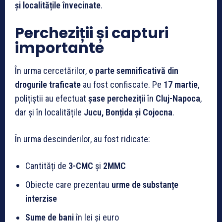
și localitățile învecinate
.
Percheziții și capturi
importante
În urma cercetărilor,
o parte semnificativă din
drogurile traficate
au fost confiscate. Pe
17 martie
,
polițiștii au efectuat
șase percheziții
în
Cluj-Napoca
,
dar și în localitățile
Jucu, Bonțida și Cojocna
.
În urma descinderilor, au fost ridicate:
Cantități de
3-CMC
și
2MMC
Obiecte care prezentau
urme de substanțe
interzise
Sume de bani
în lei și euro