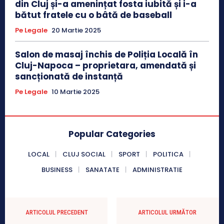
din Cluj și-a amenințat fosta iubită și i-a
bătut fratele cu o bâtă de baseball
Pe Legale
20 Martie 2025
Salon de masaj închis de Poliția Locală în
Cluj-Napoca – proprietara, amendată și
sancționată de instanță
Pe Legale
10 Martie 2025
Popular Categories
LOCAL
CLUJ SOCIAL
SPORT
POLITICA
BUSINESS
SANATATE
ADMINISTRATIE
ARTICOLUL PRECEDENT
ARTICOLUL URMĂTOR