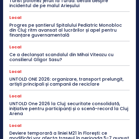
Turist polonez jefuit la Turda: detalii despre
incidentul de pe malul Arieșului
Local
Progres pe șantierul Spitalului Pediatric Monobloc
din Cluj: ritm avansat al lucrărilor și apel pentru
finanțare guvernamentală
Local
Ce a declanșat scandalul din Mihai Viteazu cu
consilierul Gligor Sasu?
Local
UNTOLD ONE 2026: organizare, transport prelungit,
artiști principali și campanii de reciclare
Local
UNTOLD One 2026 la Cluj: securitate consolidată,
inițiative pentru participanți și o scenă-record la Cluj
Arena
Local
Deviere temporară a liniei M21 în Florești: ce
modificări vor afecta traseul în perioada 5-7 august