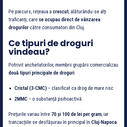
Pe parcurs, rețeaua a
crescut
, alăturându-se alți
traficanți, care
se ocupau direct de vânzarea
drogurilor
către consumatori din Cluj.
Ce tipuri de droguri
vindeau?
Potrivit anchetatorilor, membrii grupării comercializau
două tipuri principale de droguri
:
Cristal (3-CMC)
– clasificat ca drog de mare risc
2MMC
– o substanță psihoactivă
Prețurile variau între
70 și 100 de lei per gram
, iar
tranzacțiile se desfășurau în principal în
Cluj-Napoca