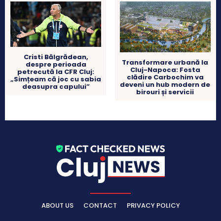
Cristi Bălgrădean,
Transformare urbană la
despre perioada
Cluj-Napoca: Fosta
petrecută la CFR Cluj:
clădire Carbochim va
„Simțeam că joc cu sabia
deveni un hub modern de
deasupra capului”
birouri și servicii
ABOUT US
CONTACT
PRIVACY POLICY