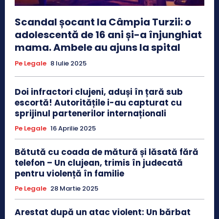
Scandal șocant la Câmpia Turzii: o
adolescentă de 16 ani și-a înjunghiat
mama. Ambele au ajuns la spital
Pe Legale
8 Iulie 2025
Doi infractori clujeni, aduși în țară sub
escortă! Autoritățile i-au capturat cu
sprijinul partenerilor internaționali
Pe Legale
16 Aprilie 2025
Bătută cu coada de mătură și lăsată fără
telefon – Un clujean, trimis în judecată
pentru violență în familie
Pe Legale
28 Martie 2025
Arestat după un atac violent: Un bărbat