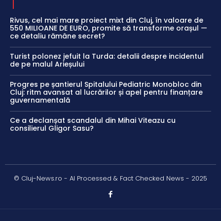
Rivus, cel mai mare proiect mixt din Cluj, în valoare de
550 MILIOANE DE EURO, promite să transforme orașul —
ce detaliu rămâne secret?
Turist polonez jefuit la Turda: detalii despre incidentul
de pe malul Arieșului
Progres pe șantierul Spitalului Pediatric Monobloc din
Cluj: ritm avansat al lucrărilor și apel pentru finanțare
guvernamentală
Ce a declanșat scandalul din Mihai Viteazu cu
consilierul Gligor Sasu?
© Cluj-News.ro - AI Processed & Fact Checked News - 2025