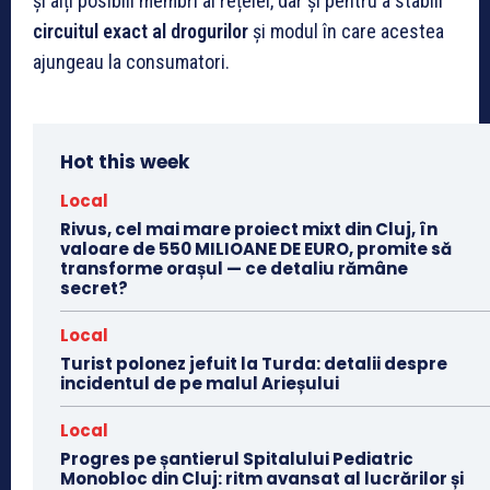
și alți posibili membri ai rețelei, dar și pentru a stabili
circuitul exact al drogurilor
și modul în care acestea
ajungeau la consumatori.
Hot this week
Local
Rivus, cel mai mare proiect mixt din Cluj, în
valoare de 550 MILIOANE DE EURO, promite să
transforme orașul — ce detaliu rămâne
secret?
Local
Turist polonez jefuit la Turda: detalii despre
incidentul de pe malul Arieșului
Local
Progres pe șantierul Spitalului Pediatric
Monobloc din Cluj: ritm avansat al lucrărilor și