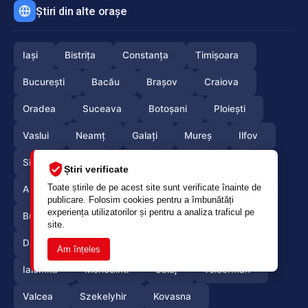
Știri din alte orașe
Iași
Bistrița
Constanța
Timișoara
București
Bacău
Brașov
Craiova
Oradea
Suceava
Botoșani
Ploiești
Vaslui
Neamț
Galați
Mureș
Ilfov
Sibiu
Arad
Alba
Tulcea
Olt
Știri verificate
Toate știrile de pe acest site sunt verificate înainte de
Arges
Maramures
Vrancea
Satumare
publicare. Folosim cookies pentru a îmbunătăți
experiența utilizatorilor și pentru a analiza traficul pe
Buzau
Braila
Calarasi
Caras-Severin
site.
Dambovita
Giurgiu
Gorj
Hunedoara
Am înțeles
Ialomita
Mehedinti
Salaj
Teleorman
Valcea
Szekelyhir
Kovasna