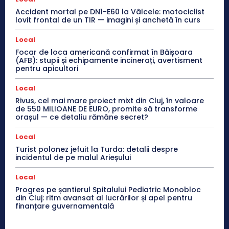
Accident mortal pe DN1-E60 la Vâlcele: motociclist
lovit frontal de un TIR — imagini și anchetă în curs
Local
Focar de loca americană confirmat în Băișoara
(AFB): stupii și echipamente incinerați, avertisment
pentru apicultori
Local
Rivus, cel mai mare proiect mixt din Cluj, în valoare
de 550 MILIOANE DE EURO, promite să transforme
orașul — ce detaliu rămâne secret?
Local
Turist polonez jefuit la Turda: detalii despre
incidentul de pe malul Arieșului
Local
Progres pe șantierul Spitalului Pediatric Monobloc
din Cluj: ritm avansat al lucrărilor și apel pentru
finanțare guvernamentală