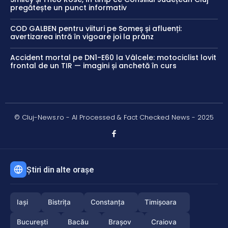
pregătește un punct informativ
COD GALBEN pentru viituri pe Someș și afluenți:
avertizarea intră în vigoare joi la prânz
Accident mortal pe DN1-E60 la Vâlcele: motociclist lovit
frontal de un TIR — imagini și anchetă în curs
© Cluj-News.ro - AI Processed & Fact Checked News - 2025
Știri din alte orașe
Iași
Bistrița
Constanța
Timișoara
București
Bacău
Brașov
Craiova