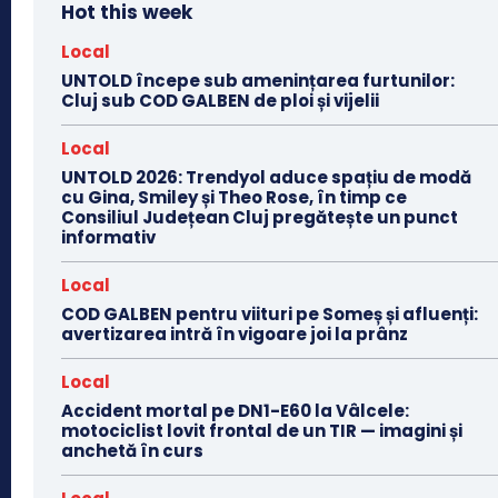
Hot this week
Local
UNTOLD începe sub amenințarea furtunilor:
Cluj sub COD GALBEN de ploi și vijelii
Local
UNTOLD 2026: Trendyol aduce spațiu de modă
cu Gina, Smiley și Theo Rose, în timp ce
Consiliul Județean Cluj pregătește un punct
informativ
Local
COD GALBEN pentru viituri pe Someș și afluenți:
avertizarea intră în vigoare joi la prânz
Local
Accident mortal pe DN1-E60 la Vâlcele:
motociclist lovit frontal de un TIR — imagini și
anchetă în curs