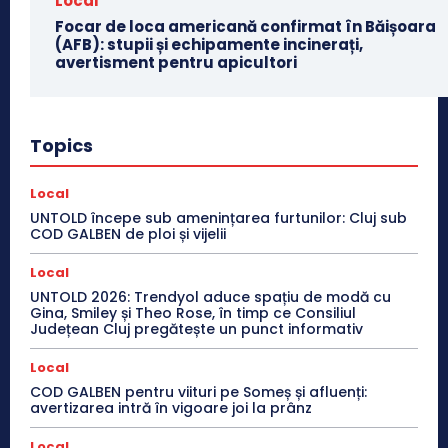
Local
Focar de loca americană confirmat în Băișoara
(AFB): stupii și echipamente incinerați,
avertisment pentru apicultori
Topics
Local
UNTOLD începe sub amenințarea furtunilor: Cluj sub
COD GALBEN de ploi și vijelii
Local
UNTOLD 2026: Trendyol aduce spațiu de modă cu
Gina, Smiley și Theo Rose, în timp ce Consiliul
Județean Cluj pregătește un punct informativ
Local
COD GALBEN pentru viituri pe Someș și afluenți:
avertizarea intră în vigoare joi la prânz
Local