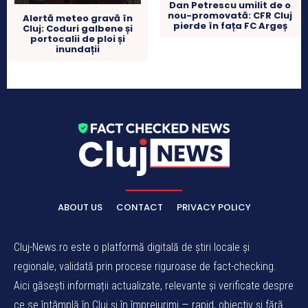
Dan Petrescu umilit de o
nou-promovată: CFR Cluj
Alertă meteo gravă în
pierde în fața FC Argeș
Cluj: Coduri galbene și
portocalii de ploi și
inundații
ABOUT US
CONTACT
PRIVACY POLICY
Cluj-News.ro este o platformă digitală de știri locale și
regionale, validată prin procese riguroase de fact-checking.
Aici găsești informații actualizate, relevante și verificate despre
ce se întâmplă în Cluj și în împrejurimi — rapid, obiectiv și fără