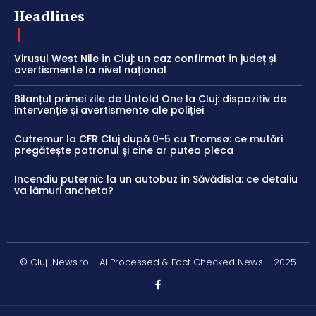
Headlines
Virusul West Nile în Cluj: un caz confirmat în județ și
avertismente la nivel național
Bilanțul primei zile de Untold One la Cluj: dispozitiv de
intervenție și avertismente ale poliției
Cutremur la CFR Cluj după 0-5 cu Tromsø: ce mutări
pregătește patronul și cine ar putea pleca
Incendiu puternic la un autobuz în Săvădisla: ce detaliu
va lămuri ancheta?
© Cluj-News.ro - AI Processed & Fact Checked News - 2025