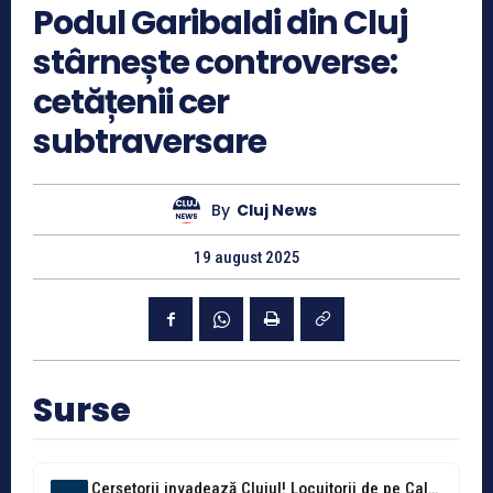
Podul Garibaldi din Cluj
stârnește controverse:
cetățenii cer
subtraversare
By
Cluj News
19 august 2025
Surse
Cerșetorii invadează Clujul! Locuitorii de pe Calea Turzii cer ajutorul Poliției Locale:...