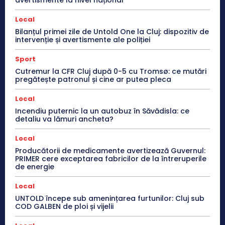
avertismente la nivel național
Local
Bilanțul primei zile de Untold One la Cluj: dispozitiv de
intervenție și avertismente ale poliției
Sport
Cutremur la CFR Cluj după 0-5 cu Tromsø: ce mutări
pregătește patronul și cine ar putea pleca
Local
Incendiu puternic la un autobuz în Săvădisla: ce
detaliu va lămuri ancheta?
Local
Producătorii de medicamente avertizează Guvernul:
PRIMER cere exceptarea fabricilor de la întreruperile
de energie
Local
UNTOLD începe sub amenințarea furtunilor: Cluj sub
COD GALBEN de ploi și vijelii