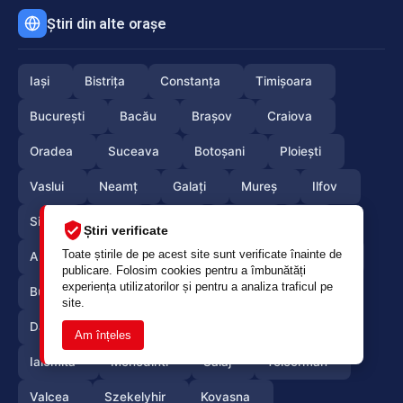
Știri din alte orașe
Iași
Bistrița
Constanța
Timișoara
București
Bacău
Brașov
Craiova
Oradea
Suceava
Botoșani
Ploiești
Vaslui
Neamț
Galați
Mureș
Ilfov
Sibiu
Arad
Alba
Tulcea
Olt
Știri verificate
Toate știrile de pe acest site sunt verificate înainte de
Arges
Maramures
Vrancea
Satumare
publicare. Folosim cookies pentru a îmbunătăți
experiența utilizatorilor și pentru a analiza traficul pe
Buzau
Braila
Calarasi
Caras-Severin
site.
Dambovita
Giurgiu
Gorj
Hunedoara
Am înțeles
Ialomita
Mehedinti
Salaj
Teleorman
Valcea
Szekelyhir
Kovasna