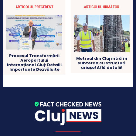
ARTICOLUL PRECEDENT
ARTICOLUL URMĂTOR
Procesul Transformării
Metroul din Cluj intră în
Aeroportului
subteran cu structuri
Internațional Cluj: Detalii
uriașe! Află detalii!
Importante Dezvăluite