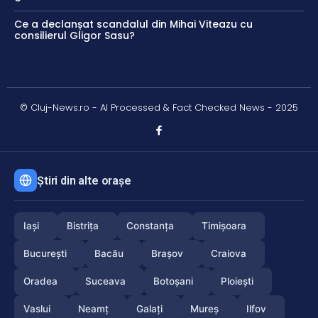
Ce a declanșat scandalul din Mihai Viteazu cu
consilierul Gligor Sasu?
© Cluj-News.ro - AI Processed & Fact Checked News - 2025
Știri din alte orașe
Iași
Bistrița
Constanța
Timișoara
București
Bacău
Brașov
Craiova
Oradea
Suceava
Botoșani
Ploiești
Vaslui
Neamț
Galați
Mureș
Ilfov