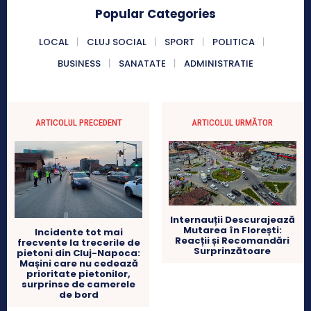
Popular Categories
LOCAL
CLUJ SOCIAL
SPORT
POLITICA
BUSINESS
SANATATE
ADMINISTRATIE
ARTICOLUL PRECEDENT
ARTICOLUL URMĂTOR
Internauții Descurajează
Mutarea în Florești:
Incidente tot mai
Reacții și Recomandări
frecvente la trecerile de
Surprinzătoare
pietoni din Cluj-Napoca:
Mașini care nu cedează
prioritate pietonilor,
surprinse de camerele
de bord