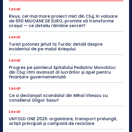
Local
Rivus, cel mai mare proiect mixt din Cluj, în valoare
de 550 MILIOANE DE EURO, promite să transforme
orașul — ce detaliu rămâne secret?
Local
Turist polonez jefuit la Turda: detalii despre
incidentul de pe malul Arieșului
Local
Progres pe șantierul Spitalului Pediatric Monobloc
din Cluj: ritm avansat al lucrărilor și apel pentru
finanțare guvernamentală
Local
Ce a declanșat scandalul din Mihai Viteazu cu
consilierul Gligor Sasu?
Local
UNTOLD ONE 2026: organizare, transport prelungit,
artiști principali și campanii de reciclare