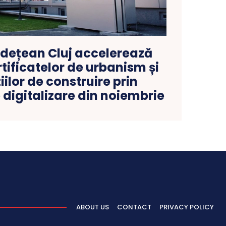
udețean Cluj accelerează
tificatelor de urbanism și
iilor de construire prin
digitalizare din noiembrie
ABOUT US
CONTACT
PRIVACY POLICY