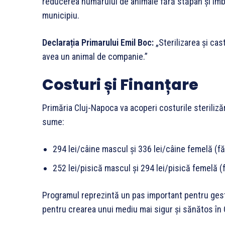
reducerea numărului de animale fără stăpân și îmbună
municipiu.
Declarația Primarului Emil Boc:
„Sterilizarea și cas
avea un animal de companie.”
Costuri și Finanțare
Primăria Cluj-Napoca va acoperi costurile steriliză
sume:
294 lei/câine mascul și 336 lei/câine femelă (făr
252 lei/pisică mascul și 294 lei/pisică femelă (f
Programul reprezintă un pas important pentru ges
pentru crearea unui mediu mai sigur și sănătos în