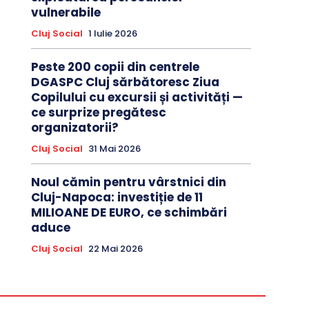
vulnerabile
Cluj Social
1 Iulie 2026
Peste 200 copii din centrele
DGASPC Cluj sărbătoresc Ziua
Copilului cu excursii și activități —
ce surprize pregătesc
organizatorii?
Cluj Social
31 Mai 2026
Noul cămin pentru vârstnici din
Cluj-Napoca: investiție de 11
MILIOANE DE EURO, ce schimbări
aduce
Cluj Social
22 Mai 2026