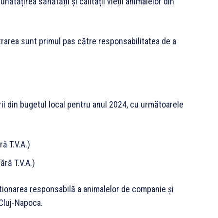
tățirea sănătății și calității vieții animalelor din
trarea sunt primul pas către responsabilitatea de a
rii din bugetul local pentru anul 2024, cu următoarele
ă T.V.A.)
ără T.V.A.)
tionarea responsabilă a animalelor de companie și
 Cluj-Napoca.