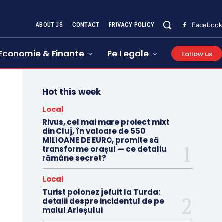
ABOUT US
CONTACT
PRIVACY POLICY
Facebook
Economie & Finante
Pe Legale
Follow us
Hot this week
Local
Rivus, cel mai mare proiect mixt
din Cluj, în valoare de 550
MILIOANE DE EURO, promite să
transforme orașul — ce detaliu
rămâne secret?
Local
Turist polonez jefuit la Turda:
detalii despre incidentul de pe
malul Arieșului