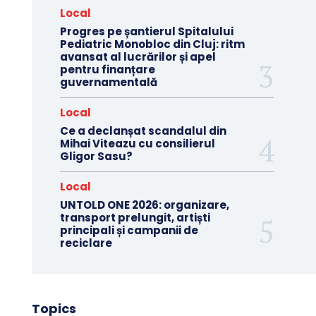
Local
Progres pe șantierul Spitalului
Pediatric Monobloc din Cluj: ritm
avansat al lucrărilor și apel
pentru finanțare
guvernamentală
Local
Ce a declanșat scandalul din
Mihai Viteazu cu consilierul
Gligor Sasu?
Local
UNTOLD ONE 2026: organizare,
transport prelungit, artiști
principali și campanii de
reciclare
Topics