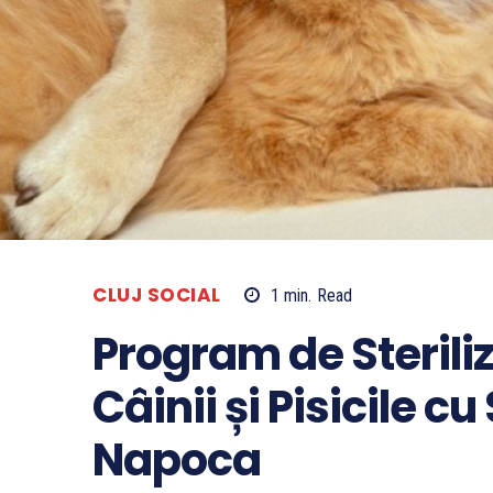
CLUJ SOCIAL
1
min.
Read
Program de Sterili
Câinii și Pisicile c
Napoca