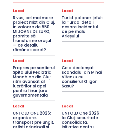
Local
Local
Rivus, cel mai mare
Turist polonez jefuit
proiect mixt din Cluj,
la Turda: detalii
în valoare de 550
despre incidentul
MILIOANE DE EURO,
de pe malul
promite să
Arieșului
transforme orașul
— ce detaliu
rămâne secret?
Local
Local
Progres pe șantierul
Ce a declanșat
Spitalului Pediatric
scandalul din Mihai
Monobloc din Cluj:
Viteazu cu
ritm avansat al
consilierul Gligor
lucrărilor și apel
Sasu?
pentru finanțare
guvernamentală
Local
Local
UNTOLD ONE 2026:
UNTOLD One 2026
organizare,
la Cluj: securitate
transport prelungit,
consolidată,
artiști principali și
inițiative pentru