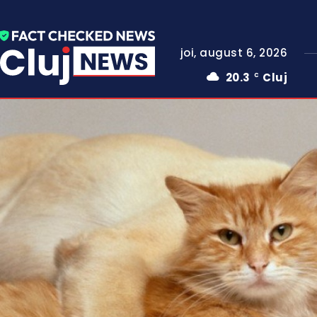
joi, august 6, 2026
20.3
Cluj
C