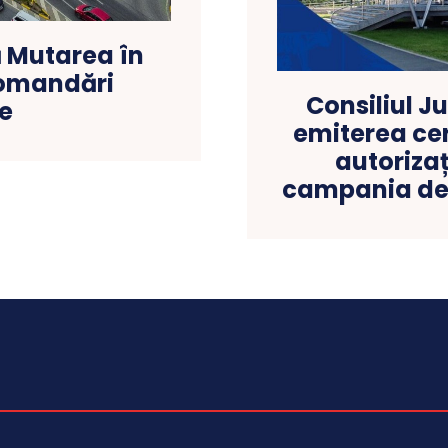
ă Mutarea în
ecomandări
Consiliul J
re
emiterea cer
autorizaț
campania de 