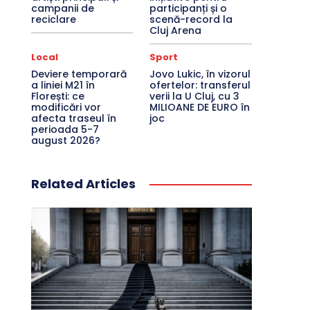
campanii de
participanți și o
reciclare
scenă-record la
Cluj Arena
Local
Sport
Deviere temporară
Jovo Lukic, în vizorul
a liniei M21 în
ofertelor: transferul
Florești: ce
verii la U Cluj, cu 3
modificări vor
MILIOANE DE EURO în
afecta traseul în
joc
perioada 5-7
august 2026?
Related Articles