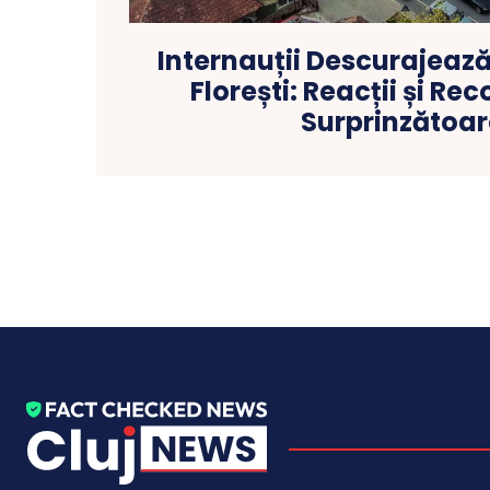
Internauții Descurajeaz
Florești: Reacții și R
Surprinzătoa